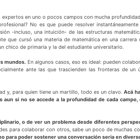
en expertos en uno o pocos campos con mucha profundidad,
profesional? No es que puede resolver instantáneament
ón -incluso, una intuición- de las estructuras matemátic
nte que cursó una materia de matemática en una carrera un
 chico de primaria y la del estudiante universitario.
tes mundos.
En algunos casos, eso es ideal: pueden colabora
pecialmente ante las que trascienden las fronteras de u
d y, para quien tiene un martillo, todo es un clavo.
Acá ha
es aun si no se accede a la profundidad de cada campo,
iplinario, o de ver un problema desde diferentes perspec
ades para colaborar con otros, sabe un poco de muchas co
omo para poder sostener una conversación seria en divers