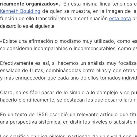
ricamente organizados».
En esta misma línea tenemos e
Kenneth Boulding
de quien se muestra, en la imagen de la 
función de ello transcribiremos a continuación
esta nota
d
desarrollo es el siguiente:
«Existe una afirmación o modismo muy utilizado, como es 
se consideran incomparables o inconmensurables, como es el
Efectivamente es así, si hacemos un análisis muy focaliz
ensalada de frutas, combinándolas entre ellas y con otras
y más enriquecedor que cada uno de ellos tomados indivi
Claro, no es fácil pasar de lo simple a lo complejo y se p
hacerlo científicamente, se destacan los que desarrollaron
En un texto de 1956 escribió un relevante artículo que titu
una perspectiva
sistémica,
en distintos niveles o subsiste
Los clasifica en diez niveles, partiendo de un nivel 1 con 