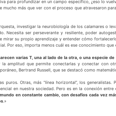
iva para profundizar en un campo específico, ¿eso lo vuel
ene mucho más que ver con el proceso que atravesaron para 
orquesta, investigar la neurobiología de los calamares o le
o. Necesita ser perseverante y resiliente, poder autogest
de mirar su propio aprendizaje y entender cómo fortalecerl
al. Por eso, importa menos cuál es ese conocimiento que e
cen varias T, una al lado de la otra, o una especie de 
la amplitud que permite conectarlas y conectar con otro
poráneo, Bertrand Russell, que se destacó como matemático,
s puros. Otras, más “línea horizontal”, los generalistas. P
ial en nuestra sociedad. Pero es en la conexión entre es
mundo en constante cambio, con desafíos cada vez más c
os
.»