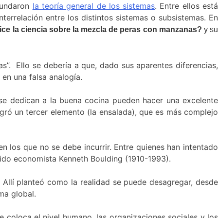
 fundaron
la teoría general de los sistemas
. Entre ellos est
terrelación entre los distintos sistemas o subsistemas. En
ice la ciencia sobre la mezcla de peras con manzanas?
y s
”. Ello se debería a que, dado sus aparentes diferencias,
en una falsa analogía.
 se dedican a la buena cocina pueden hacer una excelente
gró un tercer elemento (la ensalada), que es
más complej
en los que no se debe incurrir. Entre quienes han intentado
cido economista Kenneth Boulding (1910-1993).
a”. Allí planteó como la realidad se puede desagregar, desde
ma global.
de coloca el nivel humano, las organizaciones sociales y los