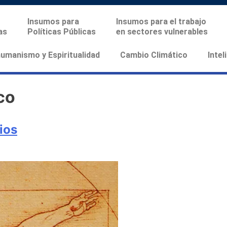
Insumos para
Insumos para el trabajo
as
Políticas Públicas
en sectores vulnerables
manismo y Espiritualidad
Cambio Climático
Intel
co
ios