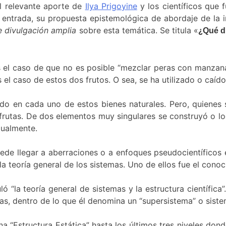
l relevante aporte de
Ilya Prigoyine
y los científicos que
entrada, su propuesta epistemológica de abordaje de la in
e divulgación amplia
sobre esta temática. Se titula «
¿
Qué d
el caso de que no es posible “mezclar peras con manzanas
 caso de estos dos frutos. O sea, se ha utilizado o caído 
ado en cada uno de estos bienes naturales. Pero, quienes
 frutas. De dos elementos
muy singulares
se construyó o lo
dualmente.
uede llegar a aberraciones o a enfoques pseudocientíficos 
la teoría general de los sistemas.
Uno de
ellos fue el cono
ló “la teoría general de sistemas y la estructura científic
mas, dentro de lo que él denomina un “supersistema” o siste
una “Estructura Estática” hasta los últimos tres niveles don