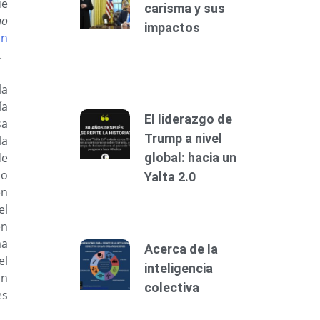
ue
carisma y sus
no
impactos
in
.
la
ía
El liderazgo de
sa
Trump a nivel
la
global: hacia un
de
 o
Yalta 2.0
n
el
én
ma
Acerca de la
el
inteligencia
on
colectiva
es