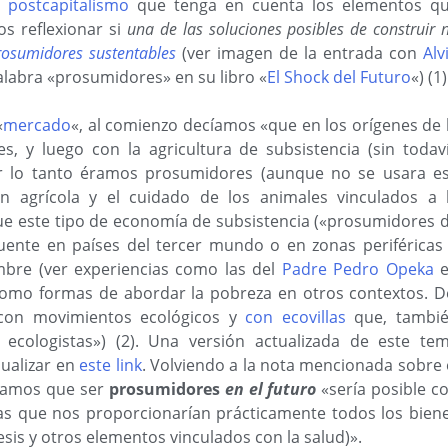
n
postcapitalismo
que tenga en cuenta los elementos q
s reflexionar si
una de las soluciones posibles de construir 
rosumidores sustentables
(ver imagen de la entrada con
Alv
 palabra «prosumidores» en su libro «
El Shock del Futuro
«) (1)
«
mercado
«, al comienzo decíamos «que en los orígenes de 
s, y luego con la agricultura de subsistencia (sin todav
r lo tanto éramos prosumidores (aunque no se usara e
n agrícola y el cuidado de los animales vinculados a 
e este tipo de economía de subsistencia («prosumidores 
uente en países del tercer mundo o en zonas periféricas
mbre (ver experiencias como las del
Padre Pedro Opeka
e
omo formas de abordar la pobreza en otros contextos. D
con movimientos ecológicos y
con ecovillas
que, tambi
ecologistas») (2). Una versión actualizada de este te
sualizar en
este link
. Volviendo a la nota mencionada sobre 
cíamos que ser
prosumidores
en el futuro
«sería posible c
as que nos proporcionarían prácticamente todos los bien
is y otros elementos vinculados con la salud)».