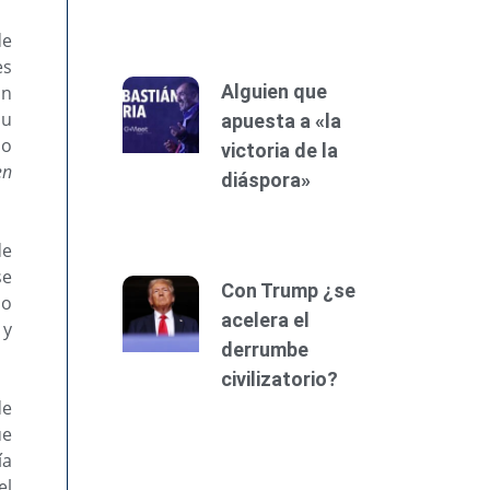
de
es
Alguien que
un
su
apuesta a «la
mo
victoria de la
en
diáspora»
de
se
Con Trump ¿se
io
acelera el
 y
derrumbe
civilizatorio?
de
ue
ía
el