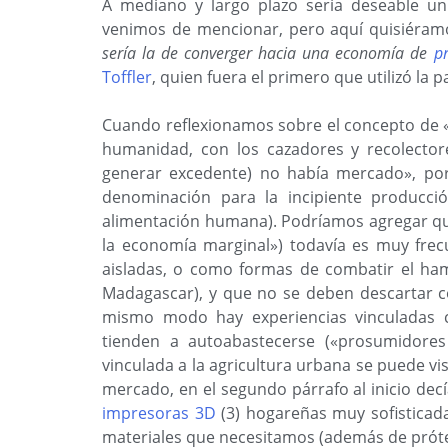
A mediano y largo plazo sería deseable u
venimos de mencionar, pero aquí quisiéramo
sería la de
converger hacia una economía de
p
Toffler
, quien fuera el primero que utilizó la
Cuando reflexionamos sobre el concepto de 
humanidad, con los cazadores y recolectore
generar excedente) no había mercado», po
denominación para la incipiente producció
alimentación humana). Podríamos agregar qu
la economía marginal») todavía es muy frec
aisladas, o como formas de combatir el ha
Madagascar), y que no se deben descartar c
mismo modo hay experiencias vinculadas 
tienden a autoabastecerse («prosumidores 
vinculada a la agricultura urbana se puede vi
mercado, en el segundo párrafo al inicio de
impresoras 3D
(3) hogareñas muy sofisticad
materiales que necesitamos (además de prótes