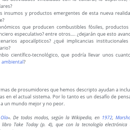
lares?
 insumos y productos emergentes de esta nueva realid
e?
onómicos que producen combustibles fósiles, productos
anciero especulativo? entre otros…. ¿dejarán que esto avan
narios apocalípticos? ¿qué implicancias institucionales
ario?
mbio científico-tecnológico, que podría llevar unos cuant
 ambiental
?
ormas de prosumidores que hemos descripto ayudan a inclu
s en el actual sistema. Por lo tanto es un desafío de pens
 a un mundo mejor y no peor.
 Ola
«. De todos modos, según la Wikipedia, en
1972
,
Marsha
 libro Take Today (p. 4), que con la tecnología electrónica 