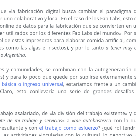
que «la fabricación digital busca cambiar el paradigma 
 uno colaborativo y local. En el caso de los Fab Labs, esto 
 online de datos para la fabricación que se convierten en 
r utilizados por los diferentes Fab Labs del mundo». Por 
ol de estas impresoras para elaborar comida artificial, co
es como las algas e insectos), y por lo tanto
a tener muy 
mo Argentina
.
ares y comunidades, se combinan con la autogeneración 
es) y para lo poco que quede por suplirse externamente 
 básica o ingreso universal
, estaríamos frente a un camb
Claro, esto conllevaría una serie de grandes desafíos
abajo asalariado, de «la división del trabajo existente» y 
ite de mi trabajo y servicios
» a «
me autobastezco
con lo q
 resultante y con
el trabajo como esfuerzo
? ¿qué rol tendr
as actividades vinculadas con lo cultural, lo deportivo, 