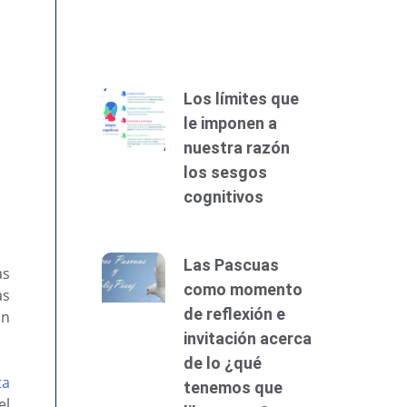
Los límites que
le imponen a
nuestra razón
los sesgos
cognitivos
Las Pascuas
as
como momento
as
de reflexión e
ón
invitación acerca
de lo ¿qué
ta
tenemos que
el