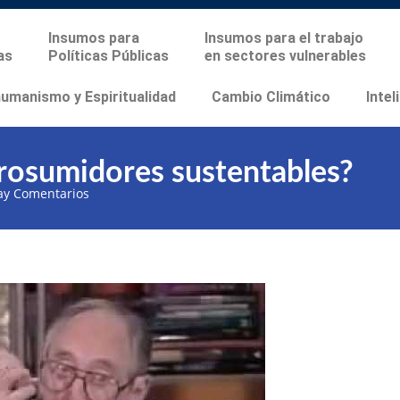
Insumos para
Insumos para el trabajo
as
Políticas Públicas
en sectores vulnerables
manismo y Espiritualidad
Cambio Climático
Intel
rosumidores sustentables?
ay Comentarios