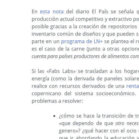
En
esta nota
del diario El País se señala 
producción actual competitivo y extractivo por
posible gracias a la creación de repositorios
inventario común de diseños y que pueden se
parte en un
programa de LN+
se plantea el r
es el caso de la carne (junto a otras opcion
cuenta para países productores de alimentos co
Si las «Fabs Labs» se trasladan a los hog
energía (como la derivada de paneles solar
realice con recursos derivados de una
renta
copernicano del sistema socioeconómico. 
problemas a resolver:
¿cómo se hace la transición de tr
«que dependo de que
otro neces
genero»? ¿qué hacer con el ocio
que ir abordando la educación y l