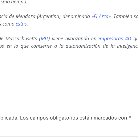
mismo tiempo.
vincia de Mendoza (Argentina) denominada «
El Arca
«. También s
as como
estas
.
de Massachusetts (
MIT
) viene avanzando en
impresoras 4D
qu
os en lo que concierne a la autonomización de la inteligenc
blicada.
Los campos obligatorios están marcados con
*