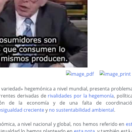
al variedad» hegemónica a nivel mundial, presenta problem
urrentes derivadas de
rivalidades por la hegemonía
, polític
ación de la economía y de una falta de coordinaci
sigualdad creciente
y
no sustentabilidad ambiental
.
nómica, a nivel nacional y global, nos hemos referido en
es
esigualdad lo hemos planteado en
esta nota
, y también está 