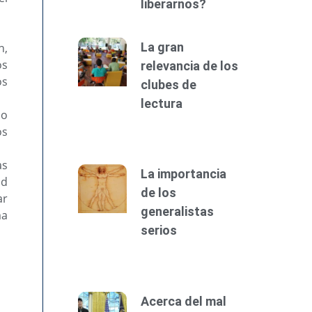
liberarnos?
La gran
n,
os
relevancia de los
os
clubes de
lectura
do
os
as
La importancia
ad
de los
ar
generalistas
ma
serios
Acerca del mal