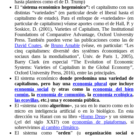
hasta planteos como el de D. Trump)
El “
sistema económico hegemónico”:
el capitalismo con sus
distintas “variedades” (en particular desde el liberal hasta el
capitalismo de estado). Para el enfoque de «variedades» (en
particular de capitalismo) véanse aportes como el de Hall, P. y
Soskice, D. (2001), Varieties of Capitalism, The Institutional
Foundations of Comparative Advantage, Oxford University
Press. También pueden verse las publicaciones como las de
David Coates
, de
Bruno Amable
(véase, en particular: “Les
cinq capitalismes: diversité des systèmes économiques et
sociaux dans la mondialisation”, Univ. de Paris 1, 2005),
Barry Clark (en especial “The Evolution of Economic
Systems: Varieties of Capitalism in the Global Economy”,
Oxford University Press, 2016), entre las principales.
El sistema económico
donde predomina una variedad de
capitalismo, pero hay una
economía plural
que incluye
economía social
(y otras como la
economía del bien
común
, la
economía de comunión
, la
economía ecológica
,
las ecovillas
, etc.) una y economía pública.
El «sistema como
algoritmo
«, ya sea en lo macro como en lo
micro en inteligencia artificial o en lo biológico. En esta
dirección va Harari con su libro «
Homo Deus
» y un sistema
(¿el del siglo XXI?) con
economías de plataformas
, si
sobrevivimos
al cambio climático
.
El sistema como ”
orden
” (u
organización social o