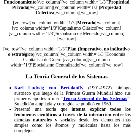
Funcionamiento
[/vc_column][vc_column width=’1/3′]
Propiedad
Privada
[/vc_column][vc_column width=’1/3′]
Propiedad
Colectiva
[/vc_column][/vc_row]
[vc_row][vc_column width=’1/3′]
Mercado
[/vc_column]
[vc_column width=’1/3′]Capitalismo Clásico[/vc_column]
[vc_column width=’1/3′]Socialismo de Mercado[/vc_column]
[/vc_row]
[vc_row][vc_column width=’1/3′]
Plan (Imperativo, no indicativo
o estratégico)
[/vc_column][vc_column width=’1/3′]Economía
Capitalista de Guerra[/vc_column][vc_column
width=’1/3′]Socialismo Centralizado[/vc_column][/vc_row]
La Teoría General de los Sistemas
Karl Ludwig von Bertalanffy
(1901-1972) biólogo
austríaco que luego de la Primera Guerra Mundial hizo sus
primeros aportes a una
“
Teoría General de los Sistemas
”
.
Su edición ampliada y corregida se publicó en 1969.
Presentó una teoría que
intenta explicar todos los
fenómenos científicos a través de la interacción entre las
ciencias naturales y sociales
desde los elementos más
simples como los átomos y moléculas hasta los más
complejos.