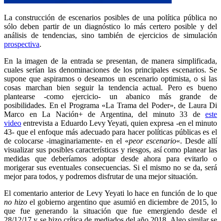
La construcción de escenarios posibles de una política pública no
sólo deben partir de un diagnóstico lo más certero posible y del
análisis de tendencias, sino también de ejercicios de simulación
prospectiva
.
En la imagen de la entrada se presentan, de manera simplificada,
cuales serían las denominaciones de los principales escenarios. Se
supone que aspiramos o deseamos un escenario optimista, o si las
cosas marchan bien seguir la tendencia actual. Pero es bueno
plantearse -como ejercicio- un abanico más grande de
posibilidades. En el Programa «La Trama del Poder», de Laura Di
Marco en La Nación+ de Argentina, del minuto 33 de
este
video
entrevista a Eduardo Levy Yeyati, quien expresa -en el minuto
43- que el enfoque más adecuado para hacer políticas públicas es el
de colocarse -imaginariamente- en el «
peor escenario
«. Desde allí
visualizar sus posibles características y riesgos, así como planear las
medidas que deberíamos adoptar desde ahora para evitarlo o
morigerar sus eventuales consecuencias. Si el mismo no se da, será
mejor para todos, y podremos disfrutar de una mejor situación.
El comentario anterior de Levy Yeyati lo hace en función de lo que
no hizo
el gobierno argentino que asumió en diciembre de 2015, lo
que fue generando la situación que fue emergiendo desde el
28/12/17 y se hizo crítica de mediados del año 2018. Algo similar se