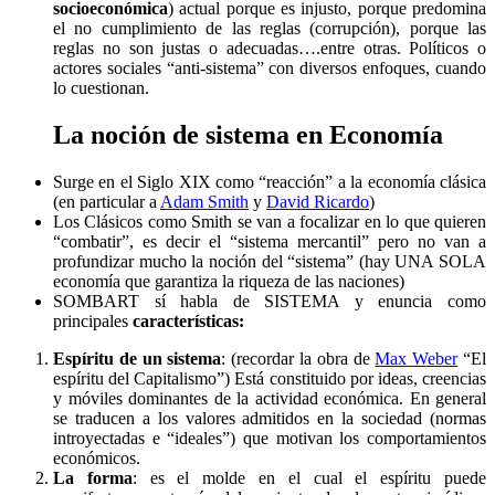
socioeconómica
) actual porque es injusto, porque predomina
el no cumplimiento de las reglas (corrupción), porque las
reglas no son justas o adecuadas….entre otras. Políticos o
actores sociales “anti-sistema” con diversos enfoques, cuando
lo cuestionan.
La
noción de sistema en Economía
Surge en el Siglo XIX como “reacción” a la economía clásica
(en particular a
Adam Smith
y
David Ricardo
)
Los Clásicos como Smith se van a focalizar en lo que quieren
“combatir”, es decir el “sistema mercantil” pero no van a
profundizar mucho la noción del “sistema” (hay UNA SOLA
economía que garantiza la riqueza de las naciones)
SOMBART sí habla de SISTEMA y enuncia como
principales
características:
Espíritu de un sistema
: (recordar la obra de
Max Weber
“El
espíritu del Capitalismo”) Está constituido por ideas, creencias
y móviles dominantes de la actividad económica. En general
se traducen a los valores admitidos en la sociedad (normas
introyectadas e “ideales”) que motivan los comportamientos
económicos.
La forma
: es el molde en el cual el espíritu puede