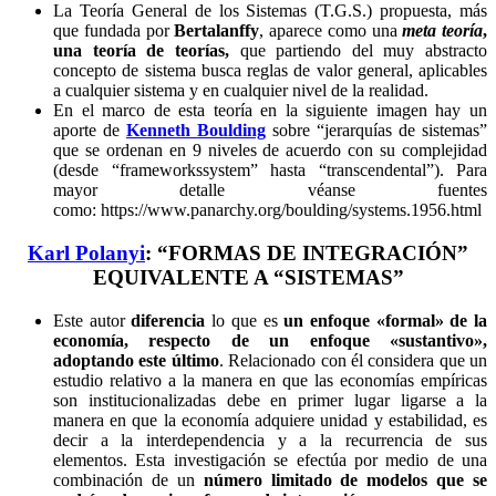
La Teoría General de los Sistemas (T.G.S.) propuesta, más
que fundada por
Bertalanffy
, aparece como una
meta teoría
,
una teoría de teorías,
que partiendo del muy abstracto
concepto de sistema busca reglas de valor general, aplicables
a cualquier sistema y en cualquier nivel de la realidad.
En el marco de esta teoría en la siguiente imagen hay un
aporte de
Kenneth Boulding
sobre “jerarquías de sistemas”
que se ordenan en 9 niveles de acuerdo con su complejidad
(desde “frameworkssystem” hasta “transcendental”). Para
mayor detalle véanse fuentes
como: https://www.panarchy.org/boulding/systems.1956.html
Karl Polanyi
: “FORMAS DE INTEGRACIÓN”
EQUIVALENTE A “SISTEMAS”
Este autor
diferencia
lo que es
un enfoque «formal» de la
economía, respecto de un enfoque «sustantivo»,
adoptando este último
. Relacionado con él considera que un
estudio relativo a la manera en que las economías empíricas
son institucionalizadas debe en primer lugar ligarse a la
manera en que la economía adquiere unidad y estabilidad, es
decir a la interdependencia y a la recurrencia de sus
elementos. Esta investigación se efectúa por medio de una
combinación de un
número limitado de modelos que se