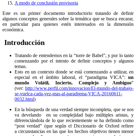
A modo de conclusión provisoria
Este es un primer documento introductorio tratando de definir
algunos conceptos generales sobre la temática que se busca encarar,
en particular para quienes estén interesados en la dimensión
económica.
Introducción
Tratando de entendernos en la “torre de Babel”, y por lo tanto
comenzando por el intento de definir conceptos y algunos
temas.
Esto en un contexto donde se está comenzando a utilizar, en
especial en el ámbito laboral, el “paradigma VICA”:
un
mundo Volátil, Incierto, Complejo y Ambiguo
”
(ver:
http://www.perfil.com/innovacion/El-mundo-del-trabajo-
se-vuelca-cada-vez-mas-al-paradigma-VICA-20160611-
0032.html
)
En la búsqueda de una verdad siempre incompleta, que se nos
va develando en su complejidad bajo múltiples aristas, y
diferenciándola de lo que recientemente se ha definido como
“post verdad” (que según el Diccionario de Oxford refiere
a circunstancias en las que los hechos objetivos tienen menor