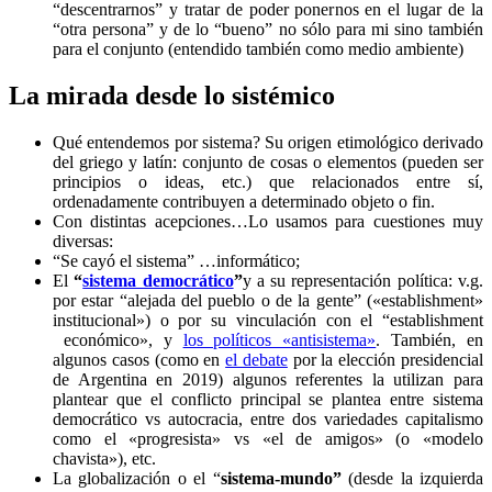
“descentrarnos” y tratar de poder ponernos en el lugar de la
“otra persona” y de lo “bueno” no sólo para mi sino también
para el conjunto (entendido también como medio ambiente)
La mirada desde lo sistémico
Qué entendemos por sistema? Su origen etimológico derivado
del griego y latín: conjunto de cosas o elementos (pueden ser
principios o ideas, etc.) que relacionados entre sí,
ordenadamente contribuyen a determinado objeto o fin.
Con distintas acepciones…Lo usamos para cuestiones muy
diversas:
“Se cayó el sistema” …informático;
El
“
sistema democrático
”
y a su representación política: v.g.
por estar “alejada del pueblo o de la gente” («establishment»
institucional») o por su vinculación con el “establishment
económico», y
los políticos «antisistema»
. También, en
algunos casos (como en
el debate
por la elección presidencial
de Argentina en 2019) algunos referentes la utilizan para
plantear que el conflicto principal se plantea entre sistema
democrático vs autocracia, entre dos variedades capitalismo
como el «progresista» vs «el de amigos» (o «modelo
chavista»), etc.
La globalización o el “
sistema-mundo”
(desde la izquierda