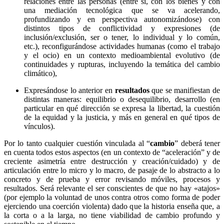
relaciones entre las personas (entre sí, con los bienes y con
una mediación tecnológica que se va acelerando,
profundizando y en perspectiva autonomizándose) con
distintos tipos de conflictividad y expresiones (de
inclusión/exclusión, ser o tener, lo individual y lo común,
etc.), reconfigurándose actividades humanas (como el trabajo
y el ocio) en un contexto medioambiental evolutivo (de
continuidades y rupturas, incluyendo la temática del cambio
climático),
Expresándose lo anterior en
resultados
que se manifiestan de
distintas maneras: equilibrio o desequilibrio, desarrollo (en
particular en qué dirección se expresa la libertad, la cuestión
de la equidad y la justicia, y más en general en qué tipos de
vínculos).
Por lo tanto cualquier cuestión vinculada al “
cambio
” deberá tener
en cuenta todos estos aspectos (en un contexto de “aceleración” y de
creciente asimetría entre destrucción y creación/cuidado) y de
articulación entre lo micro y lo macro, de pasaje de lo abstracto a lo
concreto y de prueba y error revisando móviles, procesos y
resultados. Será relevante el ser conscientes de que no hay «atajos»
(por ejemplo la voluntad de unos contra otros como forma de poder
ejerciendo una coerción violenta) dado que la historia enseña que, a
la corta o a la larga, no tiene viabilidad de cambio profundo y