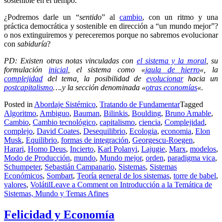
sostenible en el tiempo.
¿Podremos darle un “
sentido
” al
cambio
, con un ritmo y una
práctica democrática y sostenible en dirección a “un mundo mejor”?
o nos extinguiremos y pereceremos porque no sabremos evolucionar
con
sabiduría
?
PD: Existen otras notas vinculadas con
el sistema y la moral
, su
formulación
inicial
, el sistema como «
jaula de hierro
«, la
complejidad
del tema, la posibilidad de
evolucionar
hacia un
postcapitalismo
….y la sección denominada «
otras economías
«.
Posted in
Abordaje Sistémico
,
Tratando de Fundamentar
Tagged
Algoritmo
,
Ambiguo
,
Bauman
,
Bilinkis
,
Boulding
,
Bruno Amable
,
Cambio
,
Cambio tecnológico
,
capitalismo
,
ciencia
,
Complejidad
,
complejo
,
David Coates
,
Desequilibrio
,
Ecologia
,
economia
,
Elon
Musk
,
Equilibrio
,
formas de integración
,
Georgescu-Roegen
,
Harari
,
Homo Deus
,
Incierto
,
Karl Polanyi
,
Lajugie
,
Marx
,
modelos
,
Modo de Producción
,
mundo
,
Mundo mejor
,
orden
,
paradigma vica
,
Schumpeter
,
Sebastián Campanario
,
Sistemas
,
Sistemas
Económicos
,
Sombart
,
Teoría general de los sistemas
,
torre de babel
,
valores
,
Volátil
Leave a Comment
on Introducción a la Temática de
Sistemas, Mundo y Temas Afines
Felicidad y Economía