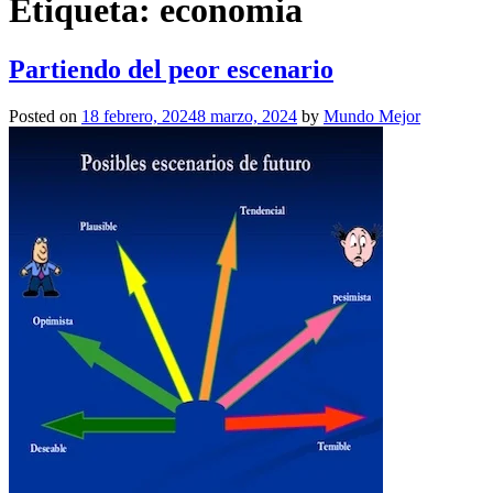
Etiqueta:
economia
Partiendo del peor escenario
Posted on
18 febrero, 2024
8 marzo, 2024
by
Mundo Mejor