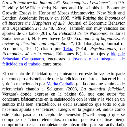
Growth improve the human lot?.
Some empirical evidence”,
en P.A
David y M.W.Rider (eds) Nations and Households in Economic
Growth: Essays in Honor of Moses Abramovvitz. New York and
London: Academic Press, y en 1995.
“Will Raising the Incomes of
all Increase the Happiness of all?
” Journal of Economic Behavior
and Organization 27: 35-48. 1995). También son muy valiosos los
aportes de Carballo (2015,
La Felicidad de las Naciones
, Editorial
Sudamericana), N. Powdthavee (2007
Economics of happiness: A
review of literature and applications”
, Chulalongkorn, Journal of
Economics, 19, 1) citado por
Tetaz
(2014,
Psychonomics, La
Economía está en tu mente
, Ediciones B.), los trabajos y
blog de
Sebastián Campanario
, encuestas a
jóvenes y su búsqueda de
felicidad en el trabajo
, entre otros.
El concepto de felicidad que planteamos en este breve texto parte
del concepto aristotélico de que la felicidad consiste en hacer el bien
y de lo mencionado por
Marita Carballo
(en la obra que venimos de
referenciar) citando a Seligman (2003,
La auténtica felicidad,
Vergara) donde expresa en la página 68, que este autor “se
concentra básicamente en la satisfacción con la vida y la vida en un
sentido más bien aristotélico, es decir asumiendo que todo lo que
hacemos apunta a ser felices”. Luego, en la página 69, indica como
este autor pasa al concepto de bienestar (“well being”) que se
compone de “cinco elementos: emoción positiva (sentirse bien),
compromiso (estar completamente absorbido por su actividad),