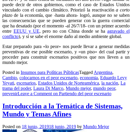
puede decir de otros gobiernos, como el caso de Estados Unidos
vinculado con el cambio climático. Priorizó la reactivación
a corto
plazo
de la economía, que -hasta ahora- logró, aunque no se saben
las consecuencias que se pueden generar con la guerra comercial
que ha desatado (por el momento -al 26/7/18- con un primer acuerdo
entre
EEUU y UE
, pero no con China donde se ha
agravado el
conflicto
), y sí se sabe el enorme daño al medio ambiente global.
Estar preparado para «lo peor» nos puede llevar a generar medidas
preventivas de ese posible escenario, y «un piso» del cual partir y
proceder para construir escenarios positivos que nos lleven a un
mundo mejor.
Posted in
Insumos para Políticas Públicas
Tagged
Argentina
,
Cambio
,
colocarnos en el peor escenario
,
economia
,
Eduardo Levy
Yeyati
,
escenarios
,
Estados Unidos de Norteamérica
,
la nación
,
La
trama del poder
,
Laura Di Marco
,
Mundo mejor
,
mundo peor
,
prevenir
Leave a Comment
on Partiendo del peor escenario
Introducción a la Temática de Sistemas,
Mundo y Temas Afines
Posted on
18 junio, 2019
18 junio, 2019
by
Mundo Mejor