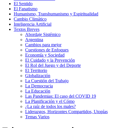
El Sentido
El Fanatismo
Humanismo, Transhumanismo y Espiritualidad
Cambio Climático
Inteligencia Artificial
Textos Breves
Abordaje Sistémico
Argentina
Cambios para mejor
Cuestiones de Enfoques
Economía y Sociedad
El Cuidado y la Prevención
El Rol del Juego y del Deporte
El Territorio
Globalización
La Cuestión del Trabajo
La Democracia
La Educación
Las Pandemias: El caso del COVID 19
La Planificación y el Cómo
¿La raíz de todos los males?
Liderazgos, Horizontes Compartidos, Utopías
Temas Varios