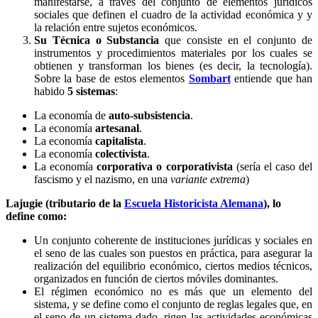
manifestarse, a través del conjunto de elementos jurídicos
sociales que definen el cuadro de la actividad económica y y
la relación entre sujetos económicos.
Su Técnica o Substancia
que consiste en el conjunto de
instrumentos y procedimientos materiales por los cuales se
obtienen y transforman los bienes (es decir, la tecnología).
Sobre la base de estos elementos
Sombart
entiende que han
habido
5 sistemas
:
La economía de
auto-subsistencia
.
La economía
artesanal
.
La economía
capitalista
.
La economía
colectivista
.
La economía
corporativa o corporativista
(sería el caso del
fascismo y el nazismo, en una
variante extrema
)
Lajugie (tributario de la
Escuela Historicista Alemana
), lo
define como:
Un conjunto coherente de instituciones jurídicas y sociales en
el seno de las cuales son puestos en práctica, para asegurar la
realización del equilibrio económico, ciertos medios técnicos,
organizados en función de ciertos móviles dominantes.
El régimen económico no es más que un elemento del
sistema, y se define como el conjunto de reglas legales que, en
el seno de un sistema dado, rigen las actividades económicas