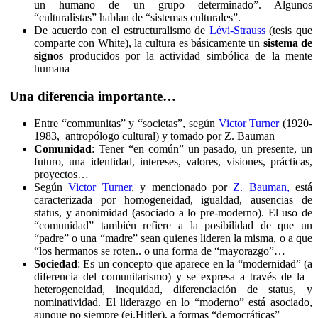
un humano de un grupo determinado”. Algunos
“culturalistas” hablan de “sistemas culturales”.
De acuerdo con el estructuralismo de
Lévi-Strauss
(tesis que
comparte con White), la cultura es básicamente un
sistema de
signos
producidos por la actividad simbólica de la mente
humana
Una diferencia importante…
Entre “communitas” y “societas”, según
Victor Turner
(1920-
1983, antropólogo cultural) y tomado por Z. Bauman
Comunidad
: Tener “en común” un pasado, un presente, un
futuro, una identidad, intereses, valores, visiones, prácticas,
proyectos…
Según
Victor Turner
, y mencionado por
Z. Bauman,
está
caracterizada por homogeneidad, igualdad, ausencias de
status, y anonimidad (asociado a lo pre-moderno). El uso de
“comunidad” también refiere a la posibilidad de que un
“padre” o una “madre” sean quienes lideren la misma, o a que
“los hermanos se roten.. o una forma de “mayorazgo”…
Sociedad
: Es un concepto que aparece en la “modernidad” (a
diferencia del comunitarismo) y se expresa a través de la
heterogeneidad, inequidad, diferenciación de status, y
nominatividad. El liderazgo en lo “moderno” está asociado,
aunque no siempre (ej.Hitler), a formas “democráticas”