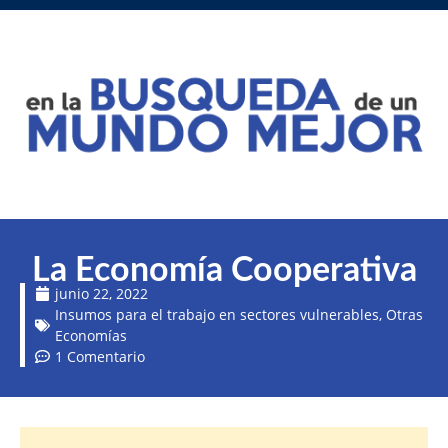
La Economía Cooperativa
junio 22, 2022
Insumos para el trabajo en sectores vulnerables
,
Otras
Economías
1 Comentario