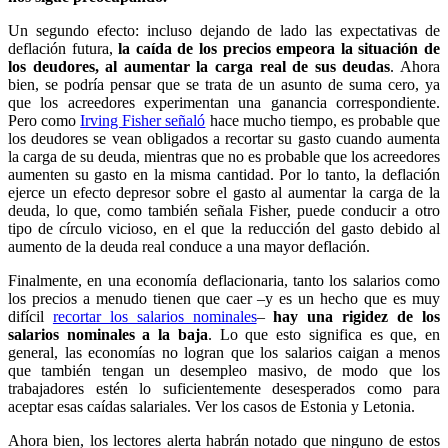
Un segundo efecto: incluso dejando de lado las expectativas de
deflación futura,
la caída de los precios empeora la situación de
los deudores, al aumentar la carga real de sus deudas
. Ahora
bien, se podría pensar que se trata de un asunto de suma cero, ya
que los acreedores experimentan una ganancia correspondiente.
Pero como
Irving Fisher señaló
hace mucho tiempo, es probable que
los deudores se vean obligados a recortar su gasto cuando aumenta
la carga de su deuda, mientras que no es probable que los acreedores
aumenten su gasto en la misma cantidad. Por lo tanto, la deflación
ejerce un efecto depresor sobre el gasto al aumentar la carga de la
deuda, lo que, como también señala Fisher, puede conducir a otro
tipo de círculo vicioso, en el que la reducción del gasto debido al
aumento de la deuda real conduce a una mayor deflación.
Finalmente, en una economía deflacionaria, tanto los salarios como
los precios a menudo tienen que caer –y es un hecho que es muy
difícil
recortar los salarios nominales
–
hay una rigidez de los
salarios nominales a la baja
. Lo que esto significa es que, en
general, las economías no logran que los salarios caigan a menos
que también tengan un desempleo masivo, de modo que los
trabajadores estén lo suficientemente desesperados como para
aceptar esas caídas salariales. Ver los casos de Estonia y Letonia.
Ahora bien, los lectores alerta habrán notado que ninguno de estos