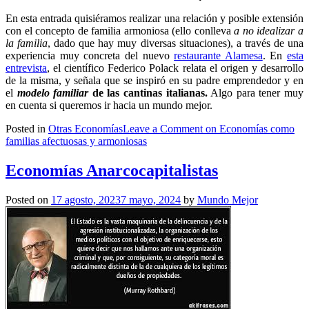
En esta entrada quisiéramos realizar una relación y posible extensión
con el concepto de familia armoniosa (ello conlleva
a no idealizar a
la familia
, dado que hay muy diversas situaciones), a través de una
experiencia muy concreta del nuevo
restaurante Alamesa
. En
esta
entrevista
, el científico Federico Polack relata el origen y desarrollo
de la misma, y señala que se inspiró en su padre emprendedor y en
el
modelo familiar
de las cantinas italianas.
Algo para tener muy
en cuenta si queremos ir hacia un mundo mejor.
Posted in
Otras Economías
Leave a Comment
on Economías como
familias afectuosas y armoniosas
Economías Anarcocapitalistas
Posted on
17 agosto, 2023
7 mayo, 2024
by
Mundo Mejor