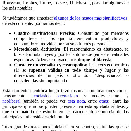
Rousseau, Hobbes, Hume, Locke y Hutcheson, por citar algunos de
los más notables.
Si tuviéramos que sintetizar
algunos de los rasgos más significativos
de esta corriente, podríamos decir:
Cuadro Institucional Preciso
:
Constituido por mercados
competitivos en los que se encuentran productores y
consumidores movidos por su solo interés personal.
Metodología deductiva
:
El razonamiento es
abstracto
, se
busca formular leyes y por lo tanto no se parte de realidades
específicas. Además subyace un
enfoque utilitarista
.
Carácter universalista y cosmopolita
:
Las leyes económicas
(1) se
suponen válidas en todo tiempo y lugar
y las
diferencias de un país a otro son “despreciadas” o
consideradas sin importancia.
Esta corriente científica luego tuvo distintas ramificaciones con el
pensamiento
neoclásico
,
keynesiano
y neokeynesiano, y
neoliberal
(también se puede ver
esta nota
, entre
otras
), entre las
principales que no se pueden presentar en esta apretada síntesis y
que son materia de estudio en las carreras de economía de las
principales universidades del mundo.
Tuvo grandes reacciones iniciales en su contra, entre las que se