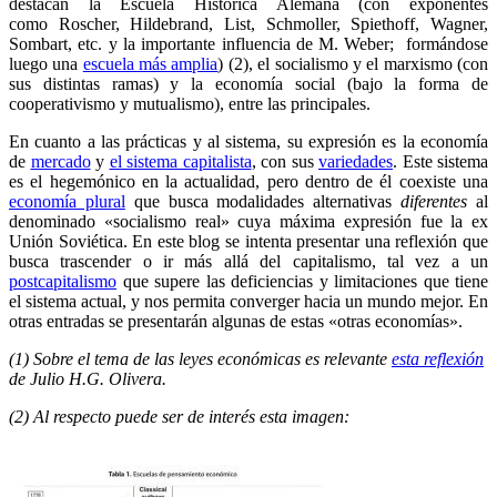
destacan la Escuela Histórica Alemana (con exponentes
como Roscher, Hildebrand, List, Schmoller, Spiethoff, Wagner,
Sombart, etc. y la importante influencia de M. Weber; formándose
luego una
escuela más amplia
) (2), el socialismo y el marxismo (con
sus distintas ramas) y la economía social (bajo la forma de
cooperativismo y mutualismo), entre las principales.
En cuanto a las prácticas y al sistema, su expresión es la economía
de
mercado
y
el sistema capitalista
, con sus
variedades
. Este sistema
es el hegemónico en la actualidad, pero dentro de él coexiste una
economía plural
que busca modalidades alternativas
diferentes
al
denominado «socialismo real» cuya máxima expresión fue la ex
Unión Soviética. En este blog se intenta presentar una reflexión que
busca trascender o ir más allá del capitalismo, tal vez a un
postcapitalismo
que supere las deficiencias y limitaciones que tiene
el sistema actual, y nos permita converger hacia un mundo mejor. En
otras entradas se presentarán algunas de estas «otras economías».
(1) Sobre el tema de las leyes económicas es relevante
esta reflexión
de Julio H.G. Olivera.
(2) Al respecto puede ser de interés esta imagen: