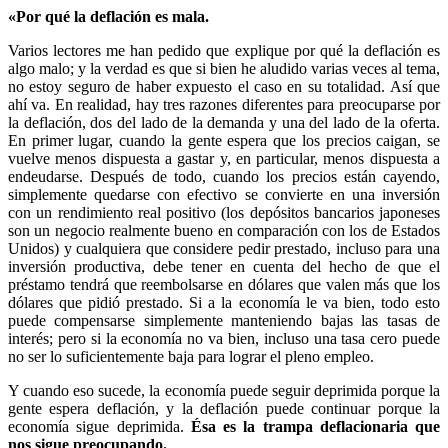
«Por qué la deflación es mala.
Varios lectores me han pedido que explique por qué la deflación es
algo malo; y la verdad es que si bien he aludido varias veces al tema,
no estoy seguro de haber expuesto el caso en su totalidad. Así que
ahí va. En realidad, hay tres razones diferentes para preocuparse por
la deflación, dos del lado de la demanda y una del lado de la oferta.
En primer lugar, cuando la gente espera que los precios caigan, se
vuelve menos dispuesta a gastar y, en particular, menos dispuesta a
endeudarse. Después de todo, cuando los precios están cayendo,
simplemente quedarse con efectivo se convierte en una inversión
con un rendimiento real positivo (los depósitos bancarios japoneses
son un negocio realmente bueno en comparación con los de Estados
Unidos) y cualquiera que considere pedir prestado, incluso para una
inversión productiva, debe tener en cuenta del hecho de que el
préstamo tendrá que reembolsarse en dólares que valen más que los
dólares que pidió prestado. Si a la economía le va bien, todo esto
puede compensarse simplemente manteniendo bajas las tasas de
interés; pero si la economía no va bien, incluso una tasa cero puede
no ser lo suficientemente baja para lograr el pleno empleo.
Y cuando eso sucede, la economía puede seguir deprimida porque la
gente espera deflación, y la deflación puede continuar porque la
economía sigue deprimida.
Ésa es la trampa deflacionaria que
nos sigue preocupando.