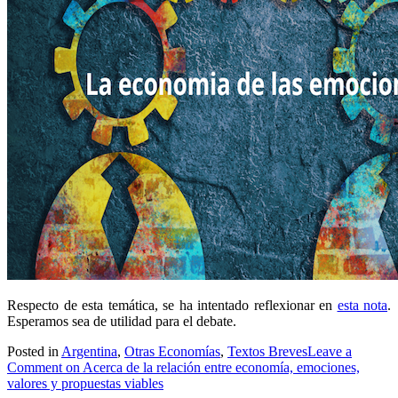
Respecto de esta temática, se ha intentado reflexionar en
esta nota
.
Esperamos sea de utilidad para el debate.
Posted in
Argentina
,
Otras Economías
,
Textos Breves
Leave a
Comment
on Acerca de la relación entre economía, emociones,
valores y propuestas viables