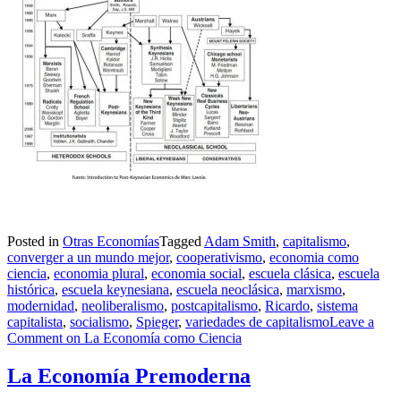
Posted in
Otras Economías
Tagged
Adam Smith
,
capitalismo
,
converger a un mundo mejor
,
cooperativismo
,
economia como
ciencia
,
economia plural
,
economia social
,
escuela clásica
,
escuela
histórica
,
escuela keynesiana
,
escuela neoclásica
,
marxismo
,
modernidad
,
neoliberalismo
,
postcapitalismo
,
Ricardo
,
sistema
capitalista
,
socialismo
,
Spieger
,
variedades de capitalismo
Leave a
Comment
on La Economía como Ciencia
La Economía Premoderna