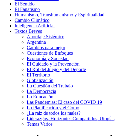
El Sentido
El Fanatismo
Humanismo, Transhumanismo y Espiritualidad
Cambio Climático
Inteligencia Artificial
Textos Breves
Abordaje Sistémico
Argentina
Cambios para mejor
Cuestiones de Enfoques
Economía y Sociedad
El Cuidado y la Prevención
El Rol del Juego y del Deporte
El Territorio
Globalización
La Cuestión del Trabajo
La Democracia
La Educación
Las Pandemias: El caso del COVID 19
La Planificación y el Cómo
¿La raíz de todos los males?
Liderazgos, Horizontes Compartidos, Utopías
Temas Varios