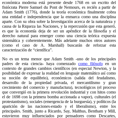
económica moderna está presente desde 1768 en un escrito del
fisiócrata Pierre Samuel du Pont de Nemours, es recién a partir de
Adam Smith (1776), donde la teoría económica finalmente cobra
una entidad e independencia que la enmarca como una disciplina
aparte. Con su obra sobre la Investigación acerca de la naturaleza y
causa de la Riqueza las Naciones, y la repercusión que esta generó,
es que la economía deja de ser un apéndice de la filosofía y el
derecho natural para emerger como una ciencia teórica expuesta
sistemática y coherentemente. Más adelante muchos otros autores
(como el caso de A. Marshall) buscarán de reforzar esta
caracterización de “científica”.
No es un tema menor que Adam Smith -uno de los principales
padres de esta ciencia- haya comenzado
como filósofo
en un
contexto de grandes cambios científicos (en especial Newton, y la
posibilidad de expresar la realidad en lenguaje matemático así como
su noción de equilibrio), económicos (salida del feudalismo,
desarrollo de la propiedad privada, el mercantilismo y gran
crecimiento del comercio y manufactura), tecnológicos (el proceso
que convergió en la primera revolución industrial y con hitos como
el de 1698 con la primera bomba accionada a vapor), culturales (el
protestantismo), sociales (emergencia de la burguesía), y políticos (la
aparición de las naciones-estado y el liberalismo), entre los
principales. Smith, junto a Ricardo, Say, Malthus, Bentham y Mill,
estuvieron muy influenciados por pensadores como Descartes,