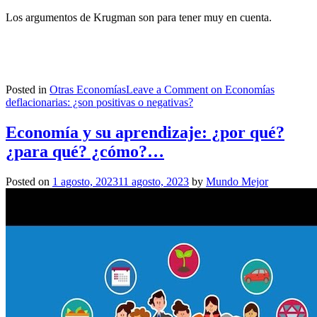
Los argumentos de Krugman son para tener muy en cuenta.
Posted in
Otras Economías
Leave a Comment
on Economías
deflacionarias: ¿son positivas o negativas?
Economía y su aprendizaje: ¿por qué?
¿para qué? ¿cómo?…
Posted on
1 agosto, 2023
11 agosto, 2023
by
Mundo Mejor