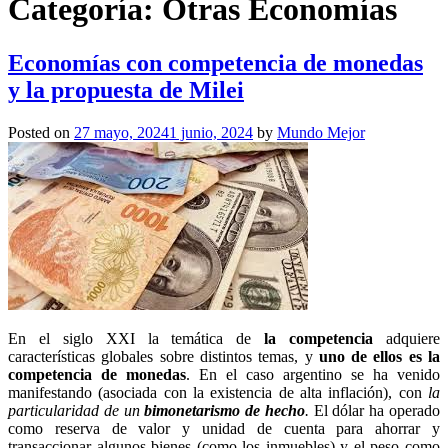
Categoría:
Otras Economías
Economías con competencia de monedas
y la propuesta de Milei
Posted on
27 mayo, 2024
1 junio, 2024
by
Mundo Mejor
En el siglo XXI la temática de
la competencia
adquiere
características globales sobre distintos temas, y
uno de ellos es la
competencia de monedas
. En el caso argentino se ha venido
manifestando (asociada con la existencia de alta inflación), con
la
particularidad de un
bimonetarismo de hecho
.
El dólar ha operado
como reserva de valor y unidad de cuenta para ahorrar y
transaccionar algunos bienes (como los inmuebles) y el peso como