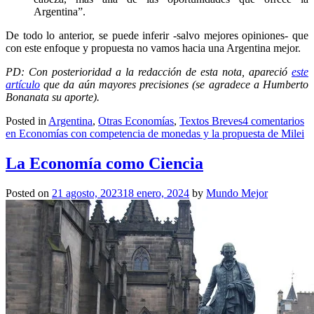
Argentina”.
De todo lo anterior, se puede inferir -salvo mejores opiniones- que
con este enfoque y propuesta no vamos hacia una Argentina mejor.
PD: Con posterioridad a la redacción de esta nota, apareció
este
artículo
que da aún mayores precisiones (se agradece a Humberto
Bonanata su aporte).
Posted in
Argentina
,
Otras Economías
,
Textos Breves
4 comentarios
en Economías con competencia de monedas y la propuesta de Milei
La Economía como Ciencia
Posted on
21 agosto, 2023
18 enero, 2024
by
Mundo Mejor