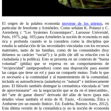
El origen de la palabra economía
proviene de los griegos
, en
particular de Jenofonte y Aristóteles. Como señalan K. Polanyi y C.
Arensberg ( “Les Systemes Economiques”, Larousse Université,
Paris, 1975, pág. 105) para Aristóteles la noción de economía es más
rica y profunda cuando se la considera como la disciplina que
estudia la satisfacción de las necesidades vinculadas con los recursos
materiales, tanto de las familias, como de las comunidades (hoy
diríamos su carácter “social”) y la polis (de allí su relación con la
ciudadanía y la política). Esto se presenta en un contexto de “buena
voluntad” (philia) que se expresa en un comportamiento de
“reciprocidad” (antipeponthos) como una disposición para asumir
las cargas que tiene un rol y para un compartir mutuo. Todo lo que
es necesario a la continuidad y al mantenimiento de la comunidad,
incluida su autosuficiencia (autarkeia) es “natural” e intrínsecamente
justo. El filósofo también distingue la crematística vinculada al “arte
de aprovisionarse” -en la negociación que se da en el intercambio-,
del “arte de ganar dinero” derivada del afán de lucro (para más
detalles véase también el texto de H. Fazio, «Economía, Ética y
Ambiente (en un mundo finito)», Ed. Eudeba, Buenos Aires, 2012).
Esta última versión de la crematística (y no la noción de economía