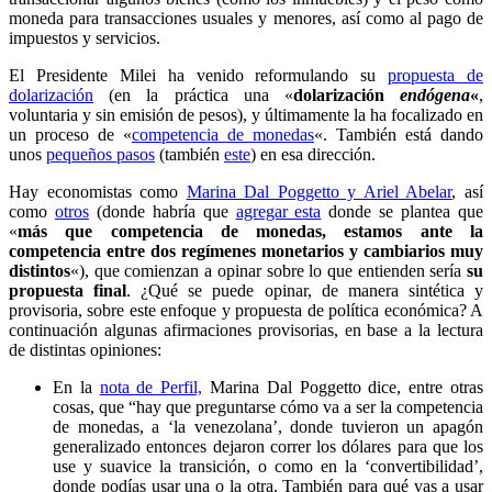
moneda para transacciones usuales y menores, así como al pago de
impuestos y servicios.
El Presidente Milei ha venido reformulando su
propuesta de
dolarización
(en la práctica una «
dolarización
endógena
«
,
voluntaria y sin emisión de pesos), y últimamente la ha focalizado en
un proceso de «
competencia de monedas
«. También está dando
unos
pequeños pasos
(también
este
) en esa dirección.
Hay economistas como
Marina Dal Poggetto y Ariel Abelar
, así
como
otros
(donde habría que
agregar esta
donde se plantea que
«
más que competencia de monedas, estamos ante la
competencia entre dos regímenes monetarios y cambiarios muy
distintos
«), que comienzan a opinar sobre lo que entienden sería
su
propuesta final
. ¿Qué se puede opinar, de manera sintética y
provisoria, sobre este enfoque y propuesta de política económica? A
continuación algunas afirmaciones provisorias, en base a la lectura
de distintas opiniones:
En la
nota de Perfil,
Marina Dal Poggetto dice, entre otras
cosas, que “hay que preguntarse cómo va a ser la competencia
de monedas, a ‘la venezolana’, donde tuvieron un apagón
generalizado entonces dejaron correr los dólares para que los
use y suavice la transición, o como en la ‘convertibilidad’,
donde podías usar una o la otra. También para qué vas a usar