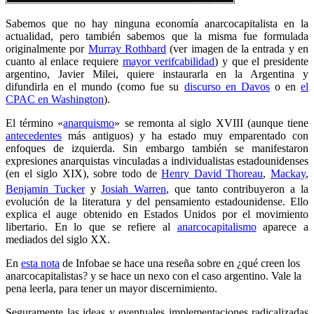
Sabemos que no hay ninguna economía anarcocapitalista en la
actualidad, pero también sabemos que la misma fue formulada
originalmente por
Murray Rothbard
(ver imagen de la entrada y en
cuanto al enlace requiere
mayor verifcabilidad
) y que el presidente
argentino, Javier Milei, quiere instaurarla en la Argentina y
difundirla en el mundo (como fue su
discurso en Davos
o en
el
CPAC en Washington
).
El término «
anarquismo
» se remonta al siglo XVIII (aunque tiene
antecedentes
más antiguos) y ha estado muy emparentado con
enfoques de izquierda. Sin embargo también se manifestaron
expresiones anarquistas vinculadas a individualistas estadounidenses
(en el siglo XIX), sobre todo de
Henry David Thoreau
,
Mackay
,
Benjamin Tucker
y
Josiah Warren
,
que tanto contribuyeron a la
evolución de la literatura y del pensamiento estadounidense. Ello
explica el auge obtenido en Estados Unidos por el movimiento
libertario. En lo que se refiere al
anarcocapitalismo
aparece a
mediados del siglo XX.
En
esta nota
de Infobae se hace una reseña sobre en ¿qué creen los
anarcocapitalistas? y se hace un nexo con el caso argentino. Vale la
pena leerla, para tener un mayor discernimiento.
Seguramente las ideas y eventuales implementaciones radicalizadas