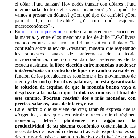
el dólar ¿Para tranzar? Hoy podés tranzar con dólares ¿Para
intermediarla dentro del sistema financiero? ¿Y a quién le
vamos a prestar en dólares? ¿Con qué tipo de cambio? ¿Con
paridad fija o flexible? ¿Y con qué esquema
macroeconómico?»,
En
un artículo posterior,
se refiere a antecedentes teóricos en
la materia, y entre ellos menciona a los de Julio H.G.Olivera
cuando expresa que «en un brillante artículo titulado “la
confusión sobre la ley de Gresham”, muestra que respetando
los supuestos usuales de preferencias de la teoría
microeconómica, que no invalidan las preferencias de la
escuela austriaca, l
a libre elección entre monedas puede ser
indeterminada
en contexto de tipos de cambio variable
en
función de los prevalecientes (conforme a los movimientos de
oferta y demanda).
En otras palabras, no está garantizada
la solución de esquina de que la moneda buena vaya a
desplazar a la mala, o que la dolarización sea el final de
este camino. Podrían
coexistir
dos o más monedas, con
precios, salarios, tasas de interés, etc.»
En el artículo que se viene de citar, también expresa que la
«Argentina, antes que deconstruir o reconstruir el régimen
monetario, debería
plantearse en aggiornar la
productividad de su sistema económico
contemplando las
necesidades de inserción externa a través de exportaciones sin
destruir por demás el aparato productivo y el nivel de empleo