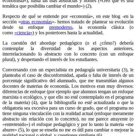
economista»), hasta las más abstractas y nobles («creo que es una
temática que posibilita cambiar el mundo») (2).
Respecto de qué se entiende por «economía», en este blog -en la
sección «
otras economías
«- hemos tratado de plantear su evolución
desde su enfoque
premoderno
, la economía clásica (o
como
«ciencia»
) y los posteriores hasta la actualidad.
La cuestión del abordaje pedagógico (o el ¿cómo?) debería
contemplar la diversidad de los aspectos anteriores,
interrelacionando lo abstracto con lo concreto (con un enfoque
plural), y despertando el interés de los estudiantes.
Conversando con un especialista en pedagogía universitaria (3), le
planteaba el caso de disconformidad, apatía o falta de interés de un
porcentaje significativo del alumnado, que me transmitían algunos
docentes de materias de economía. Los motivos eran muy diversos:
diferencias de enfoque (por ejemplo que alumnos tengan un enfoque
marxista o ecológico, y que ello no esté contemplado en el programa
de la materia) (4), que la bibliografía no esté actualizada o que la
obligatoria sea excesiva para un curso de grado, que el programa no
tiene ninguna vinculación con la realidad actual (enfoque meramente
abstracto sin relación con lo concreto), no me parece atrayente (o
«entretenido») el enfoque pedagógico y por lo tanto la materia «me
aburre» (5), lo que se enseña no me es útil para cambiar o mejorar la
realidad nacional o global, y cuestiones similares (6).