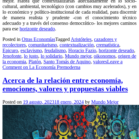
mejor. Habrá que contextualizarlas adecuadamente en lo socio-
cultural, ambiental, tecnológico (con cambios muy acelerados), y en
lo económico y político-institucional de cada realidad, para discernir
de manera realista y prudente -con el conocimiento técnico
adecuado y a través del consenso democrático- los mejores caminos
para ese
horizonte deseado
.
Posted in
Otras Economías
Tagged
Aristóteles
,
cazadores y
recolectores
,
comunitarismo
,
contextualización
,
crematística
,
Epicuro
,
esclavismo
,
feudalismo
,
Horacio Fazio
,
horizonte deseado
,
Jenofonte
,
lo justo
,
lo solidario
,
Mundo mejor
,
oikonomos
,
origen de
la economia
,
Platón
,
Santo Tomás de Aquino
,
valores
Leave a
Comment
on La Economía Premoderna
Acerca de la relación entre economía,
emociones, valores y propuestas viables
Posted on
19 agosto, 2023
18 enero, 2024
by
Mundo Mejor