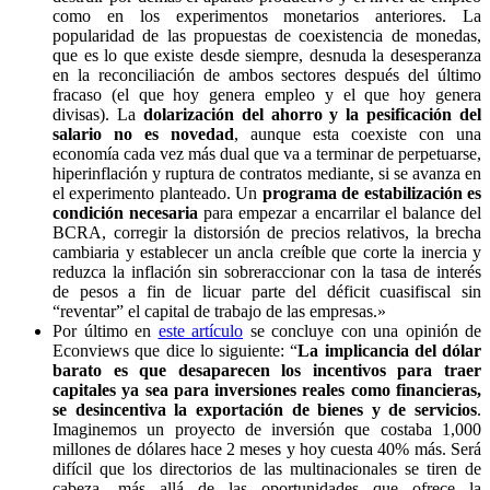
como en los experimentos monetarios anteriores. La
popularidad de las propuestas de coexistencia de monedas,
que es lo que existe desde siempre, desnuda la desesperanza
en la reconciliación de ambos sectores después del último
fracaso (el que hoy genera empleo y el que hoy genera
divisas). La
dolarización del ahorro y la pesificación del
salario no es novedad
, aunque esta coexiste con una
economía cada vez más dual que va a terminar de perpetuarse,
hiperinflación y ruptura de contratos mediante, si se avanza en
el experimento planteado. Un
programa de estabilización es
condición necesaria
para empezar a encarrilar el balance del
BCRA, corregir la distorsión de precios relativos, la brecha
cambiaria y establecer un ancla creíble que corte la inercia y
reduzca la inflación sin sobreraccionar con la tasa de interés
de pesos a fin de licuar parte del déficit cuasifiscal sin
“reventar” el capital de trabajo de las empresas.»
Por último en
este artículo
se concluye con una opinión de
Econviews que dice lo siguiente: “
La implicancia del dólar
barato es que desaparecen los incentivos para traer
capitales ya sea para inversiones reales como financieras,
se desincentiva la exportación de bienes y de servicios
.
Imaginemos un proyecto de inversión que costaba 1,000
millones de dólares hace 2 meses y hoy cuesta 40% más. Será
difícil que los directorios de las multinacionales se tiren de
cabeza, más allá de las oportunidades que ofrece la