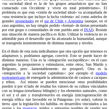
«su sociedad ideal es la de los grupos amazónicos que no han
contactado con Occidente y viven en total primitivismo». El
problema es que esta «visión de sociedad ideal» va acompañada de
«una resistencia que incluye la lucha violenta» así como anhelos de
grandes
propiedades
en el
sur de Chile y Argentina
(aunque, en el
caso argentino, no hay ningún pedido «formal» de tierras presentado
por este grupo o comunidades de este pueblo ante el
INAI
). Resistir
una situación de manera pacífica es lícito. Utilizar la violencia no es
admisible para el desarrollo que ha alcanzado la humanidad, aunque
se transgreda insistentemente de distintas maneras y niveles.
En el título de esta nota indicábamos que otra opción que tenemos es
adaptarnos y, podríamos agregar, convivir. Esto se puede hacer de
distintas maneras. Una es la «integración sociopolítica»: en el caso
argentino la propusieron y estimularon, entre otros, San Martín y
Belgrano, pero -lamentablemente- no prosperó. Otra es la
«integración a la sociedad capitalista»: por ejemplo el
modelo
norteamericano
de entregarle la administración de casinos a caciques
y tribus. Así mismo se pueden mencionar otras posibilidades
pueden ir por el lado de resaltar los valores de su cultura vinculados
con su lengua (enseñanza bilingüe) y los elementos naturales, como
el sol y el aire y
transformarlos
en energía (microgeneración de
energía eólica -tan favorable en la Patagonia- y/o solar), valorar la
tierra -que la legislación los habilita- en desarrollos vinculados a las
ovejas y los
guanacos
, tejidos y artesanías posibles de vender por