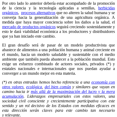
Por otro lado lo anterior debería estar acompañado de la promoción
de la ciencia y la tecnología aplicadas a semillas,
herbicidas
orgánicos
,
procesos alternativos
que no alteren la salud humana y se
converja hacia la generalización de una agricultura orgánica. A
medida que haya mayor conciencia sobre los daños a la salud, el
mercado de productos orgánicos
seguirá creciendo sostenidamente y
esto le dará viabilidad económica a los productores y distribuidores
que ya han iniciado este cambio.
El gran desafío será de pasar de un modelo productivista que
abastece de alimentos a una población humana y animal creciente en
el mundo, hacia un modelo saludable y sustentable con el medio
ambiente que también pueda abastecer a la población mundial. Esto
exige un esfuerzo combinado de actores sociales, privados (*) y
estatales nacionales e internacionales que nos puedan ayudar a
converger a un mundo mejor en esta materia.
(*) en otras entradas hemos hecho referencia a una
economía con
otros valores
,
ecológica
,
del bien común
y similares que vayan en
camino hacia ir
más allá de la maximización del lucro y la mera
acumulación
. Liderazgos empresariales con estos valores, una
sociedad civil consciente y crecientemente participativa con este
sentido y un rol decisivo de los Estados con medidas eficaces en
esta dirección serán claves para este cambio tan necesario
y relevante.