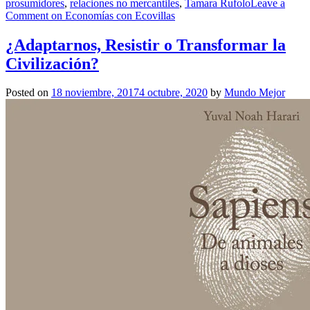
prosumidores
,
relaciones no mercantiles
,
Tamara Rufolo
Leave a
Comment
on Economías con Ecovillas
¿Adaptarnos, Resistir o Transformar la
Civilización?
Posted on
18 noviembre, 2017
4 octubre, 2020
by
Mundo Mejor