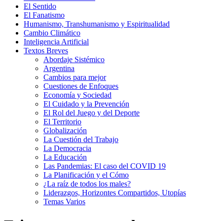
El Sentido
El Fanatismo
Humanismo, Transhumanismo y Espiritualidad
Cambio Climático
Inteligencia Artificial
Textos Breves
Abordaje Sistémico
Argentina
Cambios para mejor
Cuestiones de Enfoques
Economía y Sociedad
El Cuidado y la Prevención
El Rol del Juego y del Deporte
El Territorio
Globalización
La Cuestión del Trabajo
La Democracia
La Educación
Las Pandemias: El caso del COVID 19
La Planificación y el Cómo
¿La raíz de todos los males?
Liderazgos, Horizontes Compartidos, Utopías
Temas Varios