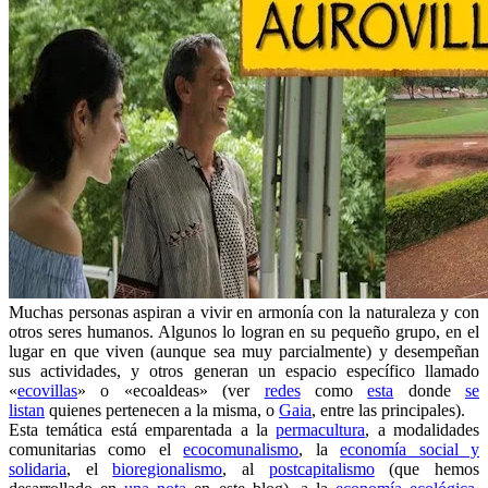
Muchas personas aspiran a vivir en armonía con la naturaleza y con
otros seres humanos. Algunos lo logran en su pequeño grupo, en el
lugar en que viven (aunque sea muy parcialmente) y desempeñan
sus actividades, y otros generan un espacio específico llamado
«
ecovillas
» o «ecoaldeas» (ver
redes
como
esta
donde
se
listan
quienes pertenecen a la misma, o
Gaia
, entre las principales).
Esta temática está emparentada a la
permacultura
, a modalidades
comunitarias como el
ecocomunalismo
, la
economía social y
solidaria
, el
bioregionalismo
, al
postcapitalismo
(que hemos