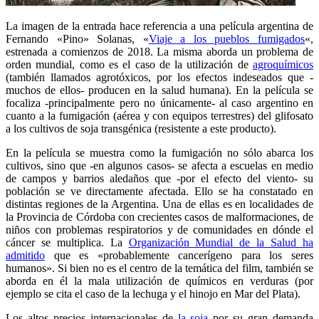
La imagen de la entrada hace referencia a una película argentina de
Fernando «Pino» Solanas, «
Viaje a los pueblos fumigados
«,
estrenada a comienzos de 2018. La misma aborda un problema de
orden mundial, como es el caso de la utilización de
agroquímicos
(también llamados agrotóxicos, por los efectos indeseados que -
muchos de ellos- producen en la salud humana). En la película se
focaliza -principalmente pero no únicamente- al caso argentino en
cuanto a la fumigación (aérea y con equipos terrestres) del glifosato
a los cultivos de soja transgénica (resistente a este producto).
En la película se muestra como la fumigación no sólo abarca los
cultivos, sino que -en algunos casos- se afecta a escuelas en medio
de campos y barrios aledaños que -por el efecto del viento- su
población se ve directamente afectada. Ello se ha constatado en
distintas regiones de la Argentina. Una de ellas es en localidades de
la Provincia de Córdoba con crecientes casos de malformaciones, de
niños con problemas respiratorios y de comunidades en dónde el
cáncer se multiplica. La
Organización Mundial de la Salud ha
admitido
que es «probablemente cancerígeno para los seres
humanos». Si bien no es el centro de la temática del film, también se
aborda en él la mala utilización de químicos en verduras (por
ejemplo se cita el caso de la lechuga y el hinojo en Mar del Plata).
Los altos precios internacionales de
la soja
por su gran demanda