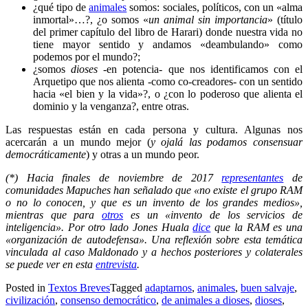
¿qué tipo de
animales
somos: sociales, políticos, con un «alma
inmortal»…?, ¿o somos «
un animal sin importancia
» (título
del primer capítulo del libro de Harari) donde nuestra vida no
tiene mayor sentido y andamos «deambulando» como
podemos por el mundo?;
¿somos
dioses
-en potencia- que nos identificamos con el
Arquetipo que nos alienta -como co-creadores- con un sentido
hacia «el bien y la vida»?, o ¿con lo poderoso que alienta el
dominio y la venganza?, entre otras.
Las respuestas están en cada persona y cultura. Algunas nos
acercarán a un mundo mejor (
y ojalá las podamos consensuar
democráticamente
) y otras a un mundo peor.
(*) Hacia finales de noviembre de 2017
representantes
de
comunidades Mapuches han señalado que «no existe el grupo RAM
o no lo conocen, y que es un invento de los grandes medios»,
mientras que para
otros
es un «invento de los servicios de
inteligencia». Por otro lado Jones Huala
dice
que la RAM es una
«organización de autodefensa». Una reflexión sobre esta temática
vinculada al caso Maldonado y a hechos posteriores y colaterales
se puede ver en esta
entrevista
.
Posted in
Textos Breves
Tagged
adaptarnos
,
animales
,
buen salvaje
,
civilización
,
consenso democrático
,
de animales a dioses
,
dioses
,