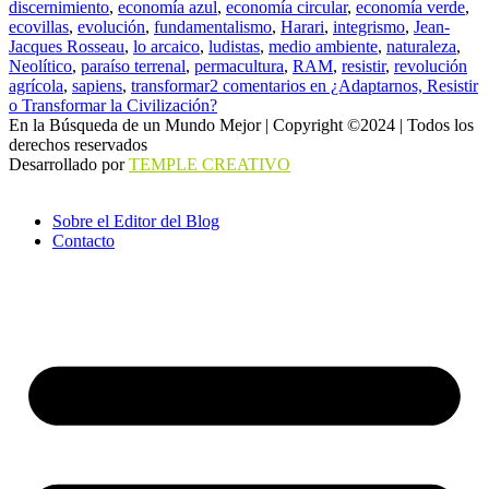
discernimiento
,
economía azul
,
economía circular
,
economía verde
,
ecovillas
,
evolución
,
fundamentalismo
,
Harari
,
integrismo
,
Jean-
Jacques Rosseau
,
lo arcaico
,
ludistas
,
medio ambiente
,
naturaleza
,
Neolítico
,
paraíso terrenal
,
permacultura
,
RAM
,
resistir
,
revolución
agrícola
,
sapiens
,
transformar
2 comentarios
en ¿Adaptarnos, Resistir
o Transformar la Civilización?
En la Búsqueda de un Mundo Mejor | Copyright ©2024 | Todos los
derechos reservados
Desarrollado por
TEMPLE CREATIVO
Sobre el Editor del Blog
Contacto