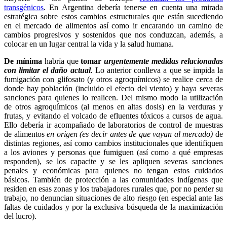
transgénicos
. En Argentina debería tenerse en cuenta una mirada
estratégica sobre estos cambios estructurales que están sucediendo
en el mercado de alimentos así como ir encarando un camino de
cambios progresivos y sostenidos que nos conduzcan, además, a
colocar en un lugar central la vida y la salud humana.
De mínima
habría que
tomar
urgentemente medidas
relacionadas
con limitar el daño actual
.
Lo anterior conlleva a que se impida la
fumigación con glifosato (y otros agroquímicos) se realice cerca de
donde hay población (incluido el efecto del viento) y haya severas
sanciones para quienes lo realicen. Del mismo modo la utilización
de otros agroquímicos (al menos en altas dosis) en la verduras y
frutas, y evitando el volcado de efluentes tóxicos a cursos de agua.
Ello debería ir acompañado de laboratorios de control de muestras
de alimentos
en origen (es decir antes de que vayan al mercado)
de
distintas regiones, así como cambios institucionales que identifiquen
a los aviones y personas que fumiguen (así como a qué empresas
responden), se los capacite y se les apliquen severas sanciones
penales y económicas para quienes no tengan estos cuidados
básicos. También de protección a las comunidades indígenas que
residen en esas zonas y los trabajadores rurales que, por no perder su
trabajo, no denuncian situaciones de alto riesgo (en especial ante las
faltas de cuidados y por la exclusiva búsqueda de la maximización
del lucro).