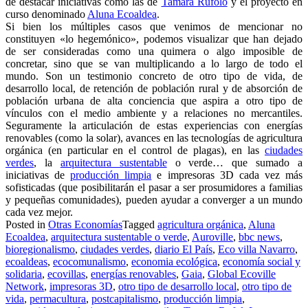
de destacar iniciativas como las de
Tamara Rufolo
y el proyecto en
curso denominado
Aluna Ecoaldea
.
Si bien los múltiples casos que venimos de mencionar no
constituyen «lo hegemónico», podemos visualizar que han dejado
de ser consideradas como una quimera o algo imposible de
concretar, sino que se van multiplicando a lo largo de todo el
mundo. Son un testimonio concreto de otro tipo de vida, de
desarrollo local, de retención de población rural y de absorción de
población urbana de alta conciencia que aspira a otro tipo de
vínculos con el medio ambiente y a relaciones no mercantiles.
Seguramente la articulación de estas experiencias con energías
renovables (como la solar), avances en las tecnologías de agricultura
orgánica (en particular en el control de plagas), en las
ciudades
verdes
, la
arquitectura sustentable
o verde… que sumado a
iniciativas de
producción limpia
e impresoras 3D cada vez más
sofisticadas (que posibilitarán el pasar a ser prosumidores a familias
y pequeñas comunidades), pueden ayudar a converger a un mundo
cada vez mejor.
Posted in
Otras Economías
Tagged
agricultura orgánica
,
Aluna
Ecoaldea
,
arquitectura sustentable o verde
,
Auroville
,
bbc news
,
bioregionalismo
,
ciudades verdes
,
diario El País
,
Eco villa Navarro
,
ecoaldeas
,
ecocomunalismo
,
economia ecológica
,
economía social y
solidaria
,
ecovillas
,
energías renovables
,
Gaia
,
Global Ecoville
Network
,
impresoras 3D
,
otro tipo de desarrollo local
,
otro tipo de
vida
,
permacultura
,
postcapitalismo
,
producción limpia
,