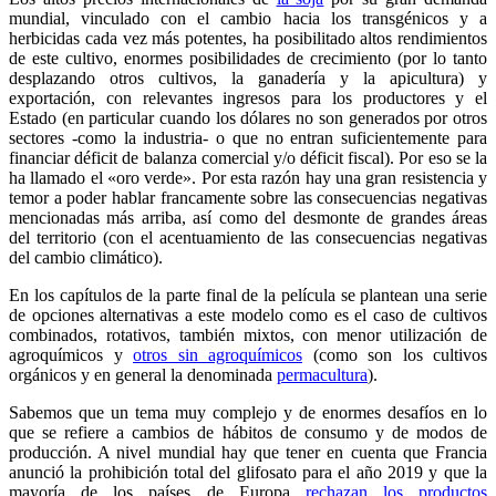
mundial, vinculado con el cambio hacia los transgénicos y a
herbicidas cada vez más potentes, ha posibilitado altos rendimientos
de este cultivo, enormes posibilidades de crecimiento (por lo tanto
desplazando otros cultivos, la ganadería y la apicultura) y
exportación, con relevantes ingresos para los productores y el
Estado (en particular cuando los dólares no son generados por otros
sectores -como la industria- o que no entran suficientemente para
financiar déficit de balanza comercial y/o déficit fiscal). Por eso se la
ha llamado el «oro verde». Por esta razón hay una gran resistencia y
temor a poder hablar francamente sobre las consecuencias negativas
mencionadas más arriba, así como del desmonte de grandes áreas
del territorio (con el acentuamiento de las consecuencias negativas
del cambio climático).
En los capítulos de la parte final de la película se plantean una serie
de opciones alternativas a este modelo como es el caso de cultivos
combinados, rotativos, también mixtos, con menor utilización de
agroquímicos y
otros sin agroquímicos
(como son los cultivos
orgánicos y en general la denominada
permacultura
).
Sabemos que un tema muy complejo y de enormes desafíos en lo
que se refiere a cambios de hábitos de consumo y de modos de
producción. A nivel mundial hay que tener en cuenta que Francia
anunció la prohibición total del glifosato para el año 2019 y que la
mayoría de los países de Europa
rechazan los productos