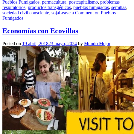
Pueblos Fumigados
,
permacultura
,
postcapitalismo
,
problemas
respiratorios
,
productos transgénicos
,
pueblos fumigados
,
semillas
,
sociedad civil consciente
,
soja
Leave a Comment
on Pueblos
Fumigados
Economías con Ecovillas
Posted on
19 abril, 2018
23 mayo, 2024
by
Mundo Mejor