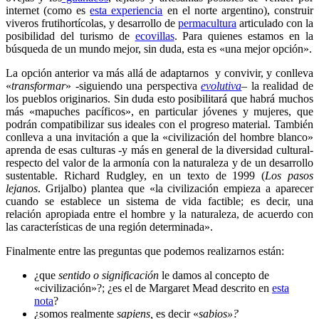
internet (como es
esta experiencia
en el norte argentino), construir
viveros frutihortícolas, y desarrollo de
permacultura
articulado con la
posibilidad del turismo de
ecovillas
. Para quienes estamos en la
búsqueda de un mundo mejor, sin duda, esta es «una mejor opción».
La opción anterior va más allá de adaptarnos y convivir, y conlleva
«
transformar
» -siguiendo una perspectiva
evolutiva
– la realidad de
los pueblos originarios. Sin duda esto posibilitará que habrá muchos
más «mapuches pacíficos», en particular jóvenes y mujeres, que
podrán compatibilizar sus ideales con el progreso material. También
conlleva a una invitación a que la «civilización del hombre blanco»
aprenda de esas culturas -y más en general de la diversidad cultural-
respecto del valor de la armonía con la naturaleza y de un desarrollo
sustentable. Richard Rudgley, en un texto de 1999 (
Los pasos
lejanos
. Grijalbo) plantea que «la civilización empieza a aparecer
cuando se establece un sistema de vida factible; es decir, una
relación apropiada entre el hombre y la naturaleza, de acuerdo con
las características de una región determinada».
Finalmente entre las preguntas que podemos realizarnos están:
¿que
sentido o significación
le damos al concepto de
«civilización»?; ¿es el de Margaret Mead descrito en
esta
nota
?
¿somos realmente
sapiens,
es decir «
sabios»?