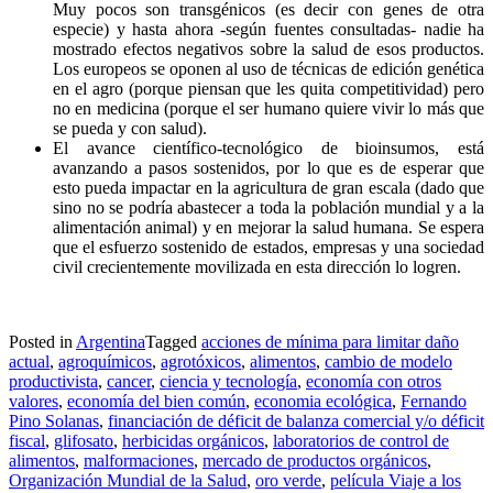
Muy pocos son transgénicos (es decir con genes de otra
especie) y hasta ahora -según fuentes consultadas- nadie ha
mostrado efectos negativos sobre la salud de esos productos.
Los europeos se oponen al uso de técnicas de edición genética
en el agro (porque piensan que les quita competitividad) pero
no en medicina (porque el ser humano quiere vivir lo más que
se pueda y con salud).
El avance científico-tecnológico de bioinsumos, está
avanzando a pasos sostenidos, por lo que es de esperar que
esto pueda impactar en la agricultura de gran escala (dado que
sino no se podría abastecer a toda la población mundial y a la
alimentación animal) y en mejorar la salud humana. Se espera
que el esfuerzo sostenido de estados, empresas y una sociedad
civil crecientemente movilizada en esta dirección lo logren.
Posted in
Argentina
Tagged
acciones de mínima para limitar daño
actual
,
agroquímicos
,
agrotóxicos
,
alimentos
,
cambio de modelo
productivista
,
cancer
,
ciencia y tecnología
,
economía con otros
valores
,
economía del bien común
,
economia ecológica
,
Fernando
Pino Solanas
,
financiación de déficit de balanza comercial y/o déficit
fiscal
,
glifosato
,
herbicidas orgánicos
,
laboratorios de control de
alimentos
,
malformaciones
,
mercado de productos orgánicos
,
Organización Mundial de la Salud
,
oro verde
,
película Viaje a los