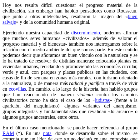
Hoy nos resulta difícil cuestionar el progreso material de la
civilización, sin embargo han habido pensadores como Rousseau,
que junto a otros intelectuales, resaltaron la imagen del «
buen
salvaje
» y de la comunidad humana original.
Ejerciendo nuestra capacidad de
discernimiento
, podemos afirmar
que muchos seres humanos «civilizados» -además de valorar el
progreso material y el bienestar- también nos interrogamos sobre la
relación con el medio ambiente del que somos parte. En este sentido
podemos decir que añoramos un buen vínculo con la naturaleza y se
lo ha tratado de resolver de distintas maneras: colocando plantas en
viviendas urbanas, reciclando y promoviendo las economías circular,
verde y azul, con parques y plazas públicas en las ciudades, con
casas de fin de semana en zonas más rurales, con turismo orientado
a la naturaleza, o de manera más
radical y pacífica
a través de vivir
en
ecovillas
. En cambio, a lo largo de la historia, han habido grupos
que han reaccionado de manera
violenta
contra los cambios
civilizatorios como ha sido el caso de los «
ludistas
» (frente a la
aparición del maquinismo), algunas variantes del anarquismo,
grupos integristas y fundamentalistas que revalidan «lo arcaico» o
algunos grupos ancestrales, entre otros.
En el último caso mencionado, se puede hacer referencia al grupo
RAM
(*). En una
nota
-donde se desarrolla sobre el mismo- se
comenta que un líder de este grupo declaró en una entrevista que