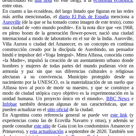
desarrollado en
una nota
en este blog), a la
economía ecológica
,
entre otras.
En cuanto a las ecoaldeas, del largo listado que figuran en las redes
más arriba mencionadas, el
diario El País de España
menciona a
Auroville
(de la que se ha tomado como imagen de este texto), como
una ciudad de «otro mundo posible». En la nota dice que «en 1968,
en pleno boom de la generación flower-power, nació una ciudad
internacional a modo de laboratorio en el sur de la India. Auroville,
Villa Aurora o ciudad del Amanecer, es un concepto en contínua
construcción creado por la discípula de Aurobindo, un pensador
hindú e impulsor del «Yoga Integral». Mirra Alfassa, conocida como
«la Madre», impulsó la creación de un asentamiento urbano donde
hombres y mujeres de todas partes del mundo pudieran vivir en
armonía y paz sin que sus diferencias culturales o religiosas
afectaran a su convivencia. Municipio protegido desde su
nacimiento por la UNESCO, es la materialización de un sueño que
Alfassa tuvo al poco de morir su maestro, y que se construye a
modo de ciudad utópica cuyo objetivo es la experimentación en la
unidad humana. Un proyecto único en el mundo».
BBC News
e
Infobae
también destacan algunas de sus características, que se
pueden actualizar en el
sitio oficial
de la ciudad.
En Argentina como referencia general se puede ver
este link
(y
experiencias como las de Ecovilla Navarro y otras), y además se
puede consultar
este sitio
de Gaia (con los condominios Amanecer y
Primavera), y
esta actualización
a septiembre de 2020. También son