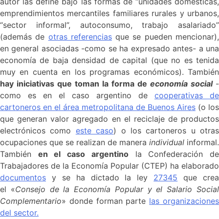
autor las define bajo las formas de “unidades domésticas,
emprendimientos mercantiles familiares rurales y urbanos,
“sector informal”, autoconsumo, trabajo asalariado”
(además de
otras referencias
que se pueden mencionar)
en general asociadas -como se ha expresado antes- a una
economía de baja densidad de capital (que no es tenida
muy en cuenta en los programas económicos). También
hay iniciativas que toman la forma de
economía social
-
como es en el caso argentino de
cooperativas de
cartoneros en el área metropolitana de Buenos Aires
(o los
que generan valor agregado en el reciclaje de productos
electrónicos como
este caso
) o los cartoneros u otras
ocupaciones que se realizan de manera
individual
informal.
También
en el caso argentino
la Confederación d
Trabajadores de la Economía Popular (CTEP) ha elaborado
documentos
y se ha dictado la ley
27345
que cre
el «
Consejo de la Economía Popular y el Salario Socia
Complementario
» donde forman parte
las organizacione
del sector.