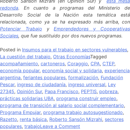
Roberto Sansón Mizrahi (en Opinión Sur) y
esta mes
redonda
. En cuanto a programas del Ministerio de
Desarrollo Social de la Nación esta temática está
relacionada, como ya se ha expresado más arriba, con
Potenciar Trabajo
y
Emprendedores y Cooperativa
Sociales
, que fue sustituido por dos nuevos programas.
Posted in
Insumos para el trabajo en sectores vulnerables
,
La cuestión del trabajo
,
Otras Economías
Tagged
acompañamiento
,
cartoneros
,
Coraggio
,
CPA
,
CTEP
,
economía popular
,
economía social y solidaria
,
experiencia
argentina
,
feriantes populares
,
formalización
,
Fundación
Pescar
,
ingreso de ciudadanía
,
ingreso universal
,
Ley
27345
,
Opinión Sur
,
Papa Francisco
,
PEPTIS
,
pobreza
,
prácticas solidarias UBA
,
programa construir empleo
,
programa de transición al salario social complementario
,
Programa Empujar
,
programa trabajo autosugestionado
,
Razetto
,
renta básica
,
Roberto Sansón Mizrahi
,
sectores
populares
,
trabajo
Leave a Comment