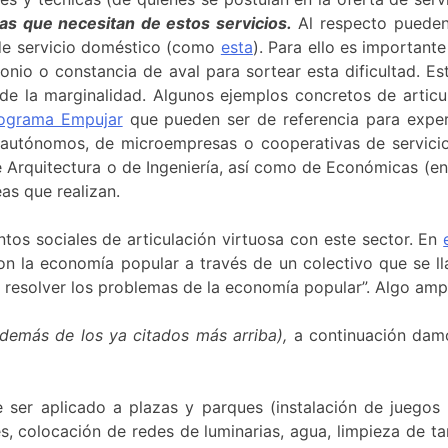
as que necesitan de estos servicios.
Al respecto pueden 
 de servicio doméstico (como
esta
). Para ello es important
onio o constancia de aval para sortear esta dificultad. Es
de la marginalidad. Algunos ejemplos concretos de articu
ograma Empujar
que pueden ser de referencia para exper
s autónomos, de microempresas o cooperativas de servici
de Arquitectura o de Ingeniería, así como de Económicas (en
eas que realizan.
tos sociales de articulación virtuosa con este sector. En
la economía popular a través de un colectivo que se ll
 resolver los problemas de la economía popular”. Algo amp
además de los ya citados más arriba),
a continuación damo
ser aplicado a plazas y parques (instalación de juegos y p
es, colocación de redes de luminarias, agua, limpieza de t