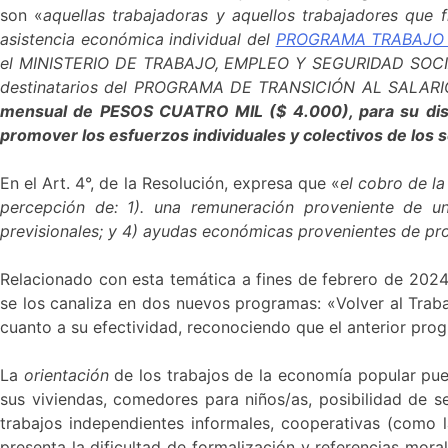
son «
aquellas trabajadoras y aquellos trabajadores que f
asistencia económica individual del
PROGRAMA TRABAJO
el MINISTERIO DE TRABAJO, EMPLEO Y SEGURIDAD SOCIAL 
destinatarios del PROGRAMA DE TRANSICIÓN AL SAL
mensual de PESOS CUATRO MIL ($ 4.000), para su disponi
promover los esfuerzos individuales y colectivos de los s
En el Art. 4°, de la Resolución, expresa que «
el cobro de 
percepción de: 1). una remuneración proveniente de un
previsionales; y 4) ayudas económicas provenientes de p
Relacionado con esta temática a fines de febrero de 2024
se los canaliza en dos nuevos programas: «Volver al Trab
cuanto a su efectividad, reconociendo que el anterior prog
La
orientación
de los trabajos de la economía popular pu
sus viviendas, comedores para niños/as, posibilidad de s
trabajos independientes informales, cooperativas (como l
presenta la dificultad de formalización y referencias mora