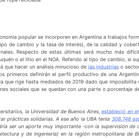
economía popular se incorporen en Argentina a trabajos for
o de cambio y la tasa de interés), de la calidad y cobert
nales. Respecto de estas últimas será mucho más difíci
én o el litio en el NOA. Referido al tipo de cambio, si s
rá que hacer un análisis minucioso de
las industrias
o sector
os primeros definirán el perfil productivo de una Argent
e la que rige hasta mediados de 2019 dado que imposibilita
nes sociales que se quedan con una parte o porcentaje de
versitarios, la Universidad de Buenos Aires,
estableció en e
izar prácticas solidarias. A ese año la UBA tenía
308.748 es
dría ser un aporte muy importante -con la supervisión de 
itectura y de Ingeniería) en la región metropolitana de 