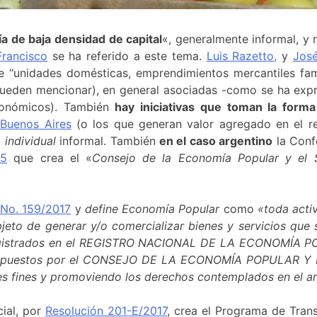
 de baja densidad de capital
«, generalmente informal, y
rancisco
se ha referido a este tema.
Luis Razetto,
y
José
e “unidades domésticas, emprendimientos mercantiles fami
ueden mencionar), en general asociadas -como se ha expr
conómicos). También
hay iniciativas que toman la form
 Buenos Aires
(o los que generan valor agregado en el r
a
individual
informal. También
en el caso argentino
la Conf
45
que crea el «
Consejo de la Economía Popular y el S
 No. 159/2017
y
define Economía Popular
como
«toda acti
bjeto de generar y/o comercializar bienes y servicios que s
registrados en el REGISTRO NACIONAL DE LA ECONOMÍA PO
ión propuestos por el CONSEJO DE LA ECONOMÍA POPULAR 
les fines y promoviendo los derechos contemplados en el ar
cial, por
Resolución 201-E/2017
, crea el Programa de Trans