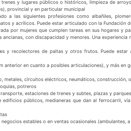
, trenes y lugares públicos o históricos, limpieza de arro
s), provincial y en particular municipal
o a las siguientes profesiones como albañiles, plomeros, 
onatos y acrílicos. Puede estar articulado con la Fundación
rada por mujeres que cumplen tareas en sus hogares y p
s ancianas, con discapacidad y menores. Una experiencia 
les y recolectores de paltas y otros frutos. Puede estar 
em anterior en cuanto a posibles articulaciones), y más en
io, metales, circuitos eléctricos, neumáticos, construcción,
roquias, potreros
ansporte, estaciones de trenes y subtes, plazas y parques
e edificios públicos, medianeras que dan al ferrocarril, v
stas
 negocios estables o en ventas ocasionales (ambulantes, a d