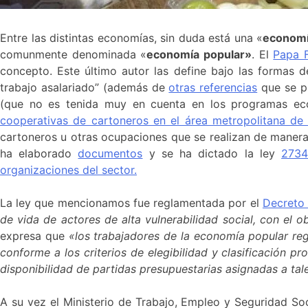
Entre las distintas economías, sin duda está una «
economía
comunmente denominada «
economía popular»
. El
Papa F
concepto. Este último autor las define bajo las formas d
trabajo asalariado” (además de
otras referencias
que se p
(que no es tenida muy en cuenta en los programas e
cooperativas de cartoneros en el área metropolitana de
cartoneros u otras ocupaciones que se realizan de maner
ha elaborado
documentos
y se ha dictado la ley
273
organizaciones del sector.
La ley que mencionamos fue reglamentada por el
Decreto
de vida de actores de alta vulnerabilidad social, con el o
expresa que
«los trabajadores de la economía popular 
conforme a los criterios de elegibilidad y clasificac
disponibilidad de partidas presupuestarias asignadas a ta
A su vez el Ministerio de Trabajo, Empleo y Seguridad So