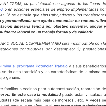
ey N° 27.345, su participación en algunas de las líneas d
EO
o en acciones especiales de empleo implementadas po
Art. 3° se estipula que «
las trabajadoras y los trabajadore
ta y personalizada una ayuda económica no remunerativ
ción dineraria tendrá por objetivo solventar, apoyar y
u fuerza laboral en un trabajo formal y de calidad
«.
LARIO SOCIAL COMPLEMENTARIO será incompatible con l
staciones contributivas por desempleo; 3) prestaciones
elimina el programa Potenciar Trabajo
y a sus beneficiario
e da esta transición y las características de la misma en
ajo genuino.
 familias o vecinos para autoconstrucción, reparación d
ceros
.
En este caso
la modalidad
puede estar vinculada 
utistas (de escala más baja de ingresos), etc. A veces se
icios) para que se efective el
contacto entre trabajadore