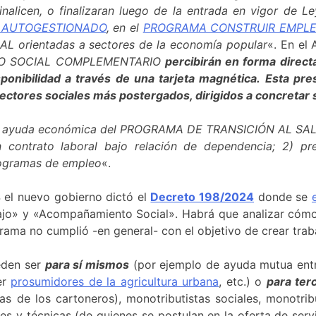
inalicen, o finalizaran luego de la entrada en vigor de L
 AUTOGESTIONADO
, en el
PROGRAMA CONSTRUIR EMPL
orientadas a sectores de la economía popular
«. En el 
ARIO SOCIAL COMPLEMENTARIO
percibirán en forma direc
bilidad a través de una tarjeta magnética. Esta presta
ectores sociales más postergados, dirigidos a concretar s
la ayuda económica del PROGRAMA DE TRANSICIÓN AL SA
 contrato laboral bajo relación de dependencia; 2) pre
rogramas de empleo
«.
 el nuevo gobierno dictó el
Decreto 198/2024
donde se
ajo» y «Acompañamiento Social». Habrá que analizar cómo s
rama no cumplió -en general- con el objetivo de crear trab
eden ser
para sí mismos
(por ejemplo de ayuda mutua entre
er
prosumidores de la agricultura urbana
, etc.) o
para ter
as de los cartoneros), monotributistas sociales, monotrib
les y técnicas (de quienes se postulan en la oferta de serv