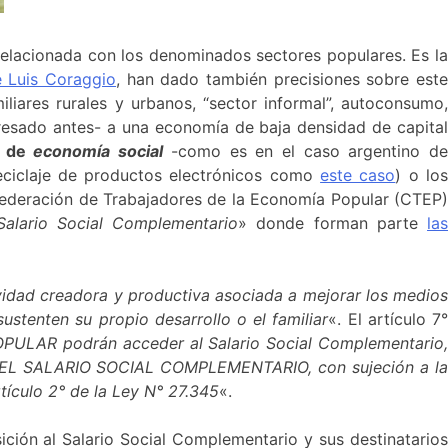
 relacionada con los denominados sectores populares. Es l
 Luis Coraggio
, han dado también precisiones sobre est
liares rurales y urbanos, “sector informal”, autoconsumo,
esado antes- a una economía de baja densidad de capita
a de
economía social
-como es en el caso argentino d
eciclaje de productos electrónicos como
este caso
) o lo
ederación de Trabajadores de la Economía Popular (CTEP)
alario Social Complementario
» donde forman parte
la
vidad creadora y productiva asociada a mejorar los medio
ustenten su propio desarrollo o el familiar
«. El artículo 7
PULAR podrán acceder al Salario Social Complementario
Y EL SALARIO SOCIAL COMPLEMENTARIO, con sujeción a la
tículo 2° de la Ley N° 27.345
«.
ición al Salario Social Complementario y sus destinatario