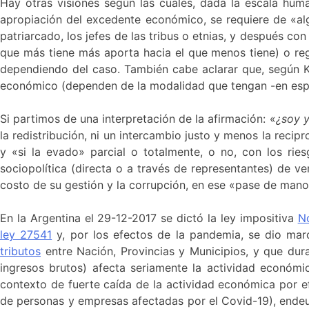
Hay otras visiones según las cuales, dada la escala huma
apropiación del excedente económico, se requiere de «al
patriarcado, los jefes de las tribus o etnias, y después co
que más tiene más aporta hacia el que menos tiene) o reg
dependiendo del caso. También cabe aclarar que, según Ka
económico (dependen de la modalidad que tengan -en espe
Si partimos de una interpretación de la afirmación: «
¿soy 
la redistribución, ni un intercambio justo y menos la recip
y «si la evado» parcial o totalmente, o no, con los rie
sociopolítica (directa o a través de representantes) de v
costo de su gestión y la corrupción, en ese «pase de mano
En la Argentina el 29-12-2017 se dictó la ley impositiva
N
ley 27541
y, por los efectos de la pandemia, se dio mar
tributos
entre Nación, Provincias y Municipios, y que du
ingresos brutos) afecta seriamente la actividad económic
contexto de fuerte caída de la actividad económica por ef
de personas y empresas afectadas por el Covid-19), endeud