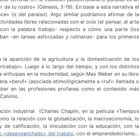
de tu rostro» (Génesis, 3-19). En base a esta narrativa el
» (o del paraíso). Algo similar podríamos afirmar de la
tividades libres relacionadas con el ocio (el pensar, el arte
 con la palabra
trabajo-
respecto a cómo una parte (lo
aban
–
en tareas esforzadas y rutinarias-
para los primero
 la aparición de la agricultura y la domesticación de los
rabajo». Luego a lo largo del tiempo, y con los distintos
 a enfoques en la modernidad, según Max Weber en su libro
emana «beruf» (asociada etimológicamente a «ruf»: llamada o
deber en las profesiones profanas como el contenido
má
Calvino.
ción industrial (Charles Chaplin, en la película «Tiempos
como la relación con la globalización, la macroeconomía, l
 y de calificación, la vinculación con la educación, con la
o «desenganchado» del trabajo
, con el emprendedorismo