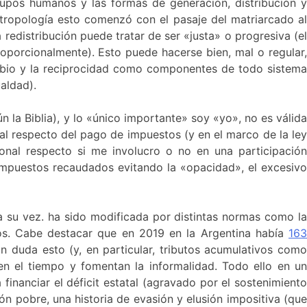
rupos humanos y las formas de generación, distribución y
ntropología esto comenzó con el pasaje del matriarcado a
 redistribución puede tratar de ser «justa» o progresiva (el
porcionalmente). Esto puede hacerse bien, mal o regular,
ambio y la reciprocidad como componentes de todo sistema
aldad).
n la Biblia), y lo «único importante» soy «yo», no es válid
nal respecto del pago de impuestos (y en el marco de la ley
onal respecto si me involucro o no en una participación
 impuestos recaudados evitando la «opacidad», el excesivo
 su vez. ha sido modificada por distintas normas como l
tos. Cabe destacar que en 2019 en la Argentina había
16
in duda esto (y, en particular, tributos acumulativos com
en el tiempo y fomentan la informalidad. Todo ello en un
inanciar el déficit estatal (agravado por el sostenimiento
n pobre, una historia de evasión y elusión impositiva (que