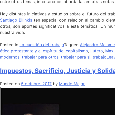
entre otros temas, intentaremos abordarlas en otras notas
Hay distintas iniciativas y estudios sobre el futuro del t
Santiago Bilinkis
(en especial con relación al cambio cien
otros, son aportes significativos a esta temática. Un mu
nuestra vida.
Posted in
La cuestión del trabajo
Tagged
Alejandro Melam
ética protestante y el espíritu del capitalismo
,
Lutero
,
Max 
modernos
,
trabajar para otros
,
trabajar para si
,
trabajo
Lea
Impuestos, Sacrificio, Justicia y Solid
Posted on
5 octubre, 2017
by
Mundo Mejor