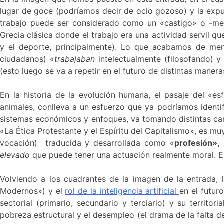
lugar de goce (podríamos decir de ocio gozoso) y la expuls
trabajo puede ser considerado como un «castigo» o -mej
Grecia clásica donde el trabajo era una actividad servil que
y el deporte, principalmente). Lo que acabamos de men
ciudadanos) «
trabajaban
intelectualmente (filosofando) 
(esto luego se va a repetir en el futuro de distintas manera
En la historia de la evolución humana, el pasaje del «es
animales, conlleva a un esfuerzo que ya podríamos identi
sistemas económicos y enfoques, va tomando distintas cara
«La Ética Protestante y el Espíritu del Capitalismo», es m
vocación) traducida y desarrollada como «
profesión»,
elevado
que puede tener una actuación realmente moral. Es
Volviendo a los cuadrantes de la imagen de la entrada, l
Modernos») y el
rol de la inteligencia artificial
en el futur
sectorial (primario, secundario y terciario) y su territor
pobreza estructural y el desempleo (el drama de la falta de