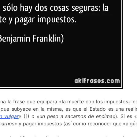
na la frase que equipara «la muerte con los impuestos» co
lo que subyace en la misma, es que el Estado es una reali
n vulgar
»
(1)
o «un peso a sacarnos de encima
«). Si es 
gnarnos
» y pagar impuestos (así como reconocer que «algún