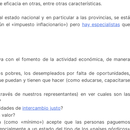
ficacia en otras, entre otras características.
 estado nacional y en particular a las provincias, se está
ún el «impuesto inflacionario») pero
hay especialistas
qu
utiva con el fomento de la actividad económica, de manera
nos pobres, los desempleados por falta de oportunidades,
 que puedan y tienen que hacer (como educarse, capacitarse
través de nuestros representantes) en ver cuales son las
?
lidades de
intercambio justo
?
 valor?
a (como «mínimo») acepte que las personas paguemos
ncialmente a un estado del tipo de los «países nórdicos