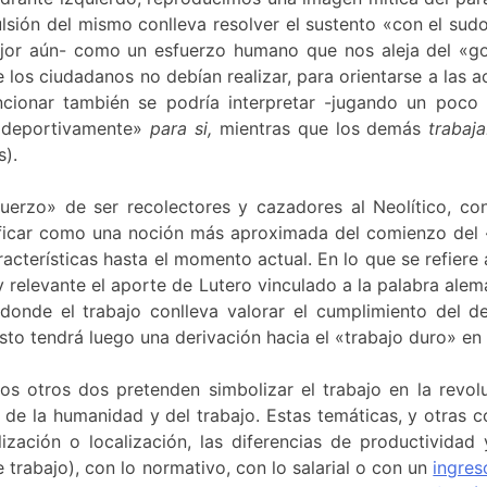
ión del mismo conlleva resolver el sustento «con el sudor 
or aún- como un esfuerzo humano que nos aleja del «goce
 los ciudadanos no debían realizar, para orientarse a las ac
cionar también se podría interpretar -jugando un poco
y deportivamente»
para si,
mientras que los demás
trabaj
s).
fuerzo» de ser recolectores y cazadores al Neolítico, con
ficar como una noción más aproximada del comienzo del «t
cterísticas hasta el momento actual. En lo que se refiere
uy relevante el aporte de Lutero vinculado a la palabra al
donde el trabajo conlleva valorar el cumplimiento del 
to tendrá luego una derivación hacia el «trabajo duro» en 
os otros dos pretenden simbolizar el trabajo en la revolu
o de la humanidad y del trabajo. Estas temáticas, y otras 
ialización o localización, las diferencias de productividad
 trabajo), con lo normativo, con lo salarial o con un
ingres