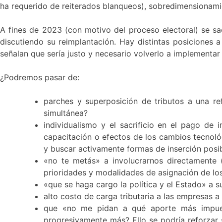
ha requerido de reiterados blanqueos), sobredimensionamien
A fines de 2023 (con motivo del proceso electoral) se sac
discutiendo su reimplantación. Hay distintas posiciones 
señalan que sería justo y necesario volverlo a implementa
¿Podremos pasar de:
parches y superposición de tributos a una ref
simultánea?
individualismo y el sacrificio en el pago de
capacitación o efectos de los cambios tecnológ
y buscar activamente formas de inserción posi
«no te metás» a involucrarnos directamente (
prioridades y modalidades de asignación de los
«que se haga cargo la política y el Estado» a
alto costo de carga tributaria a las empresas 
que «no me pidan a qué aporte más impues
progresivamente más? Ello se podría reforzar 