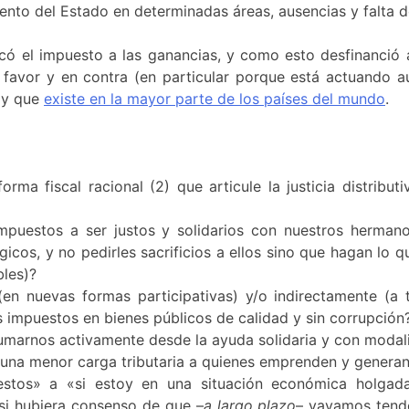
to del Estado en determinadas áreas, ausencias y falta de e
ó el impuesto a las ganancias, y como esto desfinanció al
a favor y en contra (en particular porque está actuando a
r y que
existe en la mayor parte de los países del mundo
.
orma fiscal racional (2) que articule la justicia distrib
 impuestos a ser justos y solidarios con nuestros herma
icos, y no pedirles sacrificios a ellos sino que hagan lo
bles)?
en nuevas formas participativas) y/o indirectamente (a 
 impuestos en bienes públicos de calidad y sin corrupción
 sumarnos activamente desde la ayuda solidaria y con moda
a una menor carga tributaria a quienes emprenden y generan
tos» a «si estoy en una situación económica holgad
si hubiera consenso de que –
a largo plazo
– vayamos tende