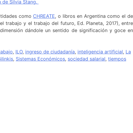
n de Silvia Stang.
ntidades como
CHREATE
, o libros en Argentina como el d
el trabajo y el trabajo del futuro, Ed. Planeta, 2017), entr
 dimensión dándole un sentido de significación y goce en
rabajo
,
ILO
,
ingreso de ciudadanía
,
inteligencia artificial
,
La
ilinkis
,
Sistemas Económicos
,
sociedad salarial
,
tiempos