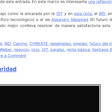
 de esta entrada. En este marco es interesante
una reflexió
rabajo como la encarada por la
OIT
y en
esta nota
, el
BID
, e
tífico-tecnológico) o el de
Alejandro Melamed
(El futuro d
ndo mejor conlleva resolver de manera satisfactoria esta
ed
,
BID
,
Calvino
,
CHREATE
,
desempleo
,
empleo
,
futuro del t
Weber
,
negocio
,
ocio
,
OIT
,
paraíso
,
renta básica
,
Santiago B
ve a Comment
aridad