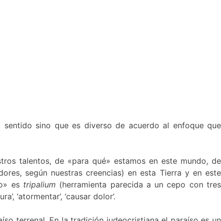
o sentido sino que es diverso de acuerdo al enfoque que
stros talentos, de «para qué» estamos en este mundo, de
dores, según nuestras creencias) en esta Tierra y en este
jo» es
tripalium
(herramienta parecida a un cepo con tre
ura’, ‘atormentar’, ‘causar dolor’.
 terrenal. En la tradición judeocristiana el paraíso es un