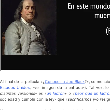
Al final de la película «¿
Conoces a Joe Black
?», se mencio
Estados Unidos
, -ver imagen de la entrada-). Tal vez, 
distintas versiones- es «
un ladrón
» o «
peor que un ladró
sociedad y cumplir con la ley- que «
sacrificarnos y/o resi