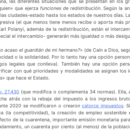
na, las diferentes situaciones que se presentan en los g
guien» que ejerza
funciones de redistribución
. Según la a
n las ciudades-estado hasta los estados de nuestros días. La
resiva (el que menos tiene menos recibe o aporta más pro
rl Polanyi, además de la redistribución, están el interc
cial el intercambio- generarán más igualdad o más desigu
yo acaso el guardián de mi hermano?
» (de Caín a Dios, segú
rocidad o la solidaridad. Por lo tanto hay una opción perso
sgos legales que conlleva). También hay una opción pers
erificar con qué prioridades y modalidades se asignan los
s» que hace el Estado.
o. 27.430
(que modifica o complementa 34 normas). Ella, a
cha atrás con la rebaja del impuesto a los ingresos bru
rante 2020 se modificaron o crearon
catorce impuestos
. S
a (la competitividad), la creación de empleo sostenible 
ecto de la cuarentena, importante emisión monetaria para f
amiento, un cuarenta por ciento (al menos) de la població