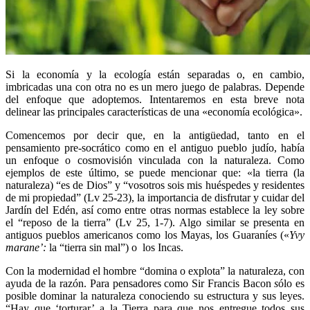
Si la economía y la ecología están separadas o, en cambio,
imbricadas una con otra no es un mero juego de palabras. Depende
del enfoque que adoptemos. Intentaremos en esta breve nota
delinear las principales características de una «economía ecológica».
Comencemos por decir que, en la antigüedad, tanto en el
pensamiento pre-socrático como en el antiguo pueblo judío, había
un enfoque o cosmovisión vinculada con la naturaleza. Como
ejemplos de este último, se puede mencionar que: «la tierra (la
naturaleza) “es de Dios” y “vosotros sois mis huéspedes y residentes
de mi propiedad” (Lv 25-23), la importancia de disfrutar y cuidar del
Jardín del Edén, así como entre otras normas establece la ley sobre
el “reposo de la tierra” (Lv 25, 1-7). Algo similar se presenta en
antiguos pueblos americanos como los Mayas, los Guaraníes («
Yvy
marane
’:
la “tierra sin mal”) o los Incas.
Con la modernidad el hombre “domina o explota” la naturaleza, con
ayuda de la razón. Para pensadores como Sir Francis Bacon
s
ólo es
posible dominar la naturaleza conociendo su estructura y sus leyes.
“Hay que ‘torturar’ a la Tierra para que nos entregue todos sus