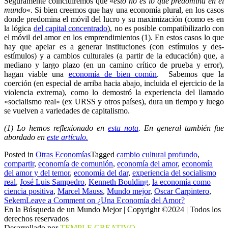
Seguramente coincidiremos que «
esto no es lo que predomina en el
mundo
«. Si bien creemos que hay una economía plural, en los casos
donde predomina el móvil del lucro y su maximización (como es en
la lógica
del capital concentrado
), no es posible compatibilizarlo con
el móvil del amor en los emprendimientos (1). En estos casos lo que
hay que apelar es a generar instituciones (con estímulos y des-
estímulos) y a cambios culturales (a partir de la educación) que, a
mediano y largo plazo (en un camino crítico de prueba y error),
hagan viable una
economía de bien común
. Sabemos que la
coerción (en especial de arriba hacia abajo, incluida el ejercicio de la
violencia extrema), como lo demostró la experiencia del llamado
«socialismo real» (ex URSS y otros países), dura un tiempo y luego
se vuelven a variedades de capitalismo.
(1) Lo hemos reflexionado en
esta nota
. En general también fue
abordado en
este artículo.
Posted in
Otras Economías
Tagged
cambio cultural profundo
,
compartir
,
economía de comunión
,
economía del amor
,
economía
del amor y del temor
,
economía del dar
,
experiencia del socialismo
real
,
José Luis Sampedro
,
Kenneth Boulding
,
la economía como
ciencia positiva
,
Marcel Mauss
,
Mundo mejor
,
Oscar Carpintero
,
Sekem
Leave a Comment
on ¿Una Economía del Amor?
En la Búsqueda de un Mundo Mejor | Copyright ©2024 | Todos los
derechos reservados
Desarrollado por
TEMPLE CREATIVO