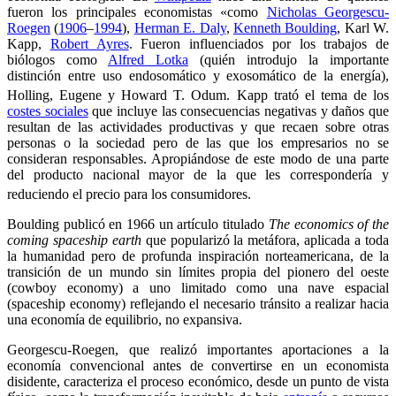
fueron los principales economistas «como
Nicholas Georgescu-
Roegen
(
1906
–
1994
),
Herman E. Daly
,
Kenneth Boulding
, Karl W.
Kapp,
Robert Ayres
. Fueron influenciados por los trabajos de
biólogos como
Alfred Lotka
(quién introdujo la importante
distinción entre uso endosomático y exosomático de la energía),
Holling, Eugene y Howard T. Odum.
Kapp trató el tema de los
costes sociales
que incluye las consecuencias negativas y daños que
resultan de las actividades productivas y que recaen sobre otras
personas o la sociedad pero de las que los empresarios no se
consideran responsables. Apropiándose de este modo de una parte
del producto nacional mayor de la que les correspondería y
reduciendo el precio para los consumidores.
Boulding publicó en 1966 un artículo titulado
The economics of the
coming spaceship earth
que popularizó la metáfora, aplicada a toda
la humanidad pero de profunda inspiración norteamericana, de la
transición de un mundo sin límites propia del pionero del oeste
(cowboy economy) a uno limitado como una nave espacial
(spaceship economy) reflejando el necesario tránsito a realizar hacia
una economía de equilibrio, no expansiva.
Georgescu-Roegen, que realizó importantes aportaciones a la
economía convencional antes de convertirse en un economista
disidente, caracteriza el proceso económico, desde un punto de vista