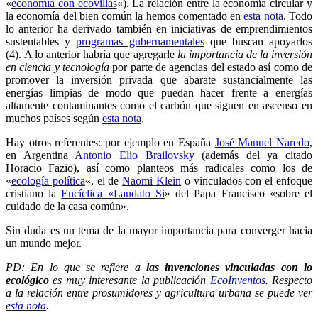
«
economía con ecovillas
«). La relación entre la economía circular y
la economía del bien común la hemos comentado en
esta nota
. Todo
lo anterior ha derivado también en iniciativas de emprendimientos
sustentables y
programas gubernamentales
que buscan apoyarlos
(4). A lo anterior habría que agregarle
la importancia de la inversión
en ciencia y tecnología
por parte de agencias del estado así como de
promover la inversión privada que abarate sustancialmente las
energías limpias de modo que puedan hacer frente a energías
altamente contaminantes como el carbón que siguen en ascenso en
muchos países según
esta nota
.
Hay otros referentes: por ejemplo en España
José Manuel Naredo
,
en Argentina
Antonio Elio Brailovsky
(además del ya citado
Horacio Fazio), así como planteos más radicales como los de
«
ecología política
«, el de
Naomi Klein
o vinculados con el enfoque
cristiano la
Encíclica «Laudato Si
» del Papa Francisco «sobre el
cuidado de la casa común».
Sin duda es un tema de la mayor importancia para converger hacia
un mundo mejor.
PD: En lo que se refiere a
las invenciones vinculadas con lo
ecológico
es muy interesante la publicación
EcoInventos
. Respecto
a la relación entre prosumidores y agricultura urbana se puede ver
esta nota
.