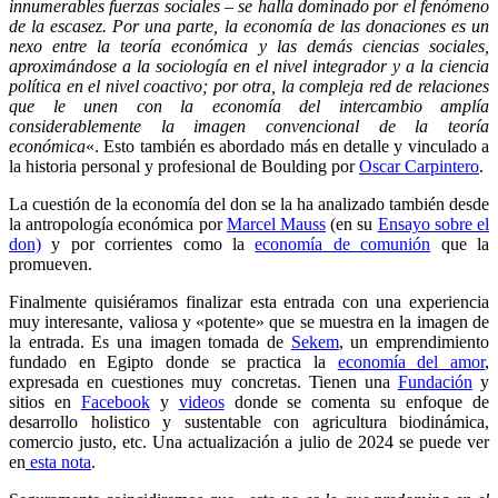
innumerables fuerzas sociales – se halla dominado por el fenómeno
de la escasez. Por una parte, la economía de las donaciones es un
nexo entre la teoría económica y las demás ciencias sociales,
aproximándose a la sociología en el nivel integrador y a la ciencia
política en el nivel coactivo; por otra, la compleja red de relaciones
que le unen con la economía del intercambio amplía
considerablemente la imagen convencional de la teoría
económica
«. Esto también es abordado más en detalle y vinculado a
la historia personal y profesional de Boulding por
Oscar Carpintero
.
La cuestión de la economía del don se la ha analizado también desde
la antropología económica por
Marcel Mauss
(en su
Ensayo sobre el
don)
y por corrientes como la
economía de comunión
que la
promueven.
Finalmente quisiéramos finalizar esta entrada con una experiencia
muy interesante, valiosa y «potente» que se muestra en la imagen de
la entrada. Es una imagen tomada de
Sekem
, un emprendimiento
fundado en Egipto donde se practica la
economía del amor
,
expresada en cuestiones muy concretas. Tienen una
Fundación
y
sitios en
Facebook
y
videos
donde se comenta su enfoque de
desarrollo holistico y sustentable con agricultura biodinámica,
comercio justo, etc. Una actualización a julio de 2024 se puede ver
en
esta nota
.