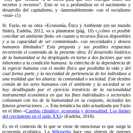
secretos y recursos”. Esto se va a profundizar en el nacimiento y
desarrollo del capitalismo, y -lamentablemente- con el socialismo
«real» (1)
H. Fazio, en su obra «Economía, Ética y Ambiente (en un mundo
finito), Eudeba, 2012, va a plantearse (pág. 10) «
¿cómo es posible
conciliar un ambiente finito -en cuanto a recursos físicos disponibles
y a su capacidad de ser contaminado- con necesidades y deseos
humanos ilimitados? Esta pregunta y sus posibles respuestas
recorrerán el contenido de la presente obra. El desarrollo histórico
de la humanidad se ha desplegado en torno a dos factores que son
inherentes a la condición humana: la estrecha de la dependencia de
la especie humana con el medio físico que posibilita la vida y del
cual forma parte, y la necesidad de pertenencia de los individuos a
una realidad que los abarca: la comunidad o sociedad. Este destino
común de los seres humanos con el ambiente y la sociedad se ve
hoy desdibujado por el ejercicio irrestricto de la racionalidad
instrumental económica en que los fines individuales o sectoriales
colisionan con los de la humanidad en su conjunto, incluidas las
futuras generaciones…».
Esta temática ha sido actualizada por Fazio
en el libro «
Cambio climático, economía y desigualdad. Los límites
del crecimiento en el siglo XXI
» (Eudeba, 2018).
Es en el contexto de lo que se viene de mencionar es que surge la
economía ecológica. La
Wikipedia
hace una síntesis de quienes