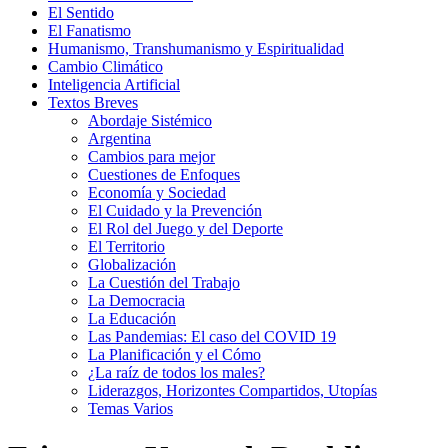
El Sentido
El Fanatismo
Humanismo, Transhumanismo y Espiritualidad
Cambio Climático
Inteligencia Artificial
Textos Breves
Abordaje Sistémico
Argentina
Cambios para mejor
Cuestiones de Enfoques
Economía y Sociedad
El Cuidado y la Prevención
El Rol del Juego y del Deporte
El Territorio
Globalización
La Cuestión del Trabajo
La Democracia
La Educación
Las Pandemias: El caso del COVID 19
La Planificación y el Cómo
¿La raíz de todos los males?
Liderazgos, Horizontes Compartidos, Utopías
Temas Varios