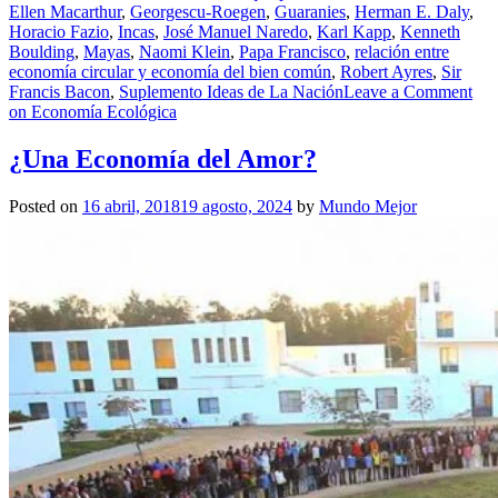
Ellen Macarthur
,
Georgescu-Roegen
,
Guaranies
,
Herman E. Daly
,
Horacio Fazio
,
Incas
,
José Manuel Naredo
,
Karl Kapp
,
Kenneth
Boulding
,
Mayas
,
Naomi Klein
,
Papa Francisco
,
relación entre
economía circular y economía del bien común
,
Robert Ayres
,
Sir
Francis Bacon
,
Suplemento Ideas de La Nación
Leave a Comment
on Economía Ecológica
¿Una Economía del Amor?
Posted on
16 abril, 2018
19 agosto, 2024
by
Mundo Mejor