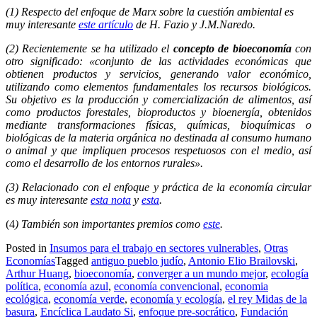
(1) Respecto del enfoque de Marx sobre la cuestión ambiental es
muy interesante
este artículo
de H. Fazio y J.M.Naredo.
(2) Recientemente se ha utilizado el
concepto de bioeconomía
con
otro significado: «conjunto de las actividades económicas que
obtienen productos y servicios, generando valor económico,
utilizando como elementos fundamentales los recursos biológicos.
Su objetivo es la producción y comercialización de alimentos, así
como productos forestales, bioproductos y bioenergía, obtenidos
mediante transformaciones físicas, químicas, bioquímicas o
biológicas de la materia orgánica no destinada al consumo humano
o animal y que impliquen procesos respetuosos con el medio, así
como el desarrollo de los entornos rurales».
(3) Relacionado con el enfoque y práctica de la economía circular
es muy interesante
esta nota
y
esta
.
(4
) También son importantes premios como
este
.
Posted in
Insumos para el trabajo en sectores vulnerables
,
Otras
Economías
Tagged
antiguo pueblo judío
,
Antonio Elio Brailovski
,
Arthur Huang
,
bioeconomía
,
converger a un mundo mejor
,
ecología
política
,
economía azul
,
economía convencional
,
economia
ecológica
,
economía verde
,
economía y ecología
,
el rey Midas de la
basura
,
Encíclica Laudato Si
,
enfoque pre-socrático
,
Fundación