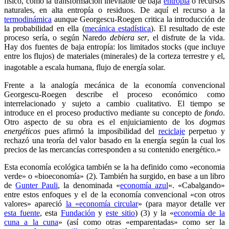
físico, como la transformación inevitable de baja
entropía
o recursos
naturales, en alta entropía o residuos. De aquí el recurso a la
termodinámica
aunque Georgescu-Roegen critica la introducción de
la probabilidad en ella (
mecánica estadística
). El resultado de este
proceso sería, o según Naredo
debiera ser
, el disfrute de la vida.
Hay dos fuentes de baja entropía: los limitados stocks (que incluye
entre los flujos) de materiales (minerales) de la corteza terrestre y el,
inagotable a escala humana, flujo de energía solar.
Frente a la analogía mecánica de la economía convencional
Georgescu-Roegen describe el proceso económico como
interrelacionado y sujeto a cambio cualitativo. El tiempo se
introduce en el proceso productivo mediante su concepto de
fondo
.
Otro aspecto de su obra es el enjuiciamiento de los
dogmas
energéticos
pues afirmó la imposibilidad del
reciclaje
perpetuo y
rechazó una teoría del valor basado en la energía según la cual los
precios de las mercancías corresponden a su contenido energético.»
Esta economía ecológica también se la ha definido como «economia
verde» o «bioeconomía» (2). También ha surgido, en base a un libro
de
Gunter Pauli
, la denominada «
economía azul
«. «Cabalgando»
entre estos enfoques y el de la economía convencional «con otros
valores» apareció
la «economía circular
» (para mayor detalle ver
esta fuente
, esta
Fundación
y
este sitio
) (3) y la «
economía de la
cuna a la cuna
» (así como otras «emparentadas» como ser la