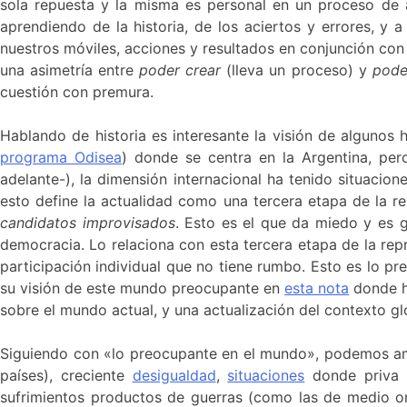
sola repuesta y la misma es personal en un proceso de a
aprendiendo de la historia, de los aciertos y errores, y 
nuestros móviles, acciones y resultados en conjunción co
una asimetría entre
poder crear
(lleva un proceso) y
pode
cuestión con premura.
Hablando de historia es interesante la visión de algunos h
programa Odisea
) donde se centra en la Argentina, per
adelante-), la dimensión internacional ha tenido situacion
esto define la actualidad como una tercera etapa de la r
candidatos improvisados
. Esto es el que da miedo y es 
democracia. Lo relaciona con esta tercera etapa de la rep
participación individual que no tiene rumbo. Esto es lo pre
su visión de este mundo preocupante en
esta nota
donde ha
sobre el mundo actual, y una actualización del contexto gl
Siguiendo con «lo preocupante en el mundo», podemos amp
países), creciente
desigualdad
,
situaciones
donde priva l
sufrimientos productos de guerras (como las de medio ori