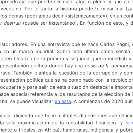
prendizaje que puede ser nulo, algo o pleno, y que en c
a veces no. Por lo tanto la historia puede terminar mal (
n los demás (podríamos decir «sistémicamente»), en un co
r destruir
(puede ser instantáneo). En función de esto, y 
istoriadores. En una entrevista que le hace Carlos Pagni, 
o en un marco mundial. Sobre esto último como señala est
es terribles (como la primera y segunda guerra mundial) y 
epresentación política donde hay una
crisis de la democra
grave. También plantea la cuestión de la corrupción y co
resentación política que se ha combinado con la revolució
ocupante y para salir de esta situación destaca la importan
ce especial referencia a los resultados de la elección de B
obal se puede visualizar
en esta
. A comienzos de 2020 aún
liar diciendo que tiene múltiples dimensiones que relaci
a sola maximización de la rentabilidad financiera y
la 
ente o tribales en Africa), hambrunas, indigencia y pobre