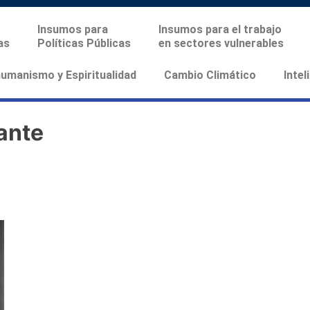
Insumos para
Insumos para el trabajo
as
Políticas Públicas
en sectores vulnerables
manismo y Espiritualidad
Cambio Climático
Intel
ante