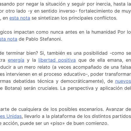
ando por negar la situación y seguir por inercia, hasta la
r otro lado -y en sentido inverso- fortalecimiento de muy
1, en
esta nota
se sintetizan los principales conflictos.
ológicos impactan como nunca antes en la humanidad Por lo
sta nota
de Pablo Stefanoni.
de terminar bien? Si, también es una posibilidad -como se
stra
energía
y la
libertad positiva
que de ella emana, e
educir a un mero relato (a veces acompañado de una falsa
es intervienen en el proceso educativo-, poder transformar
taformas debatidas técnica y democráticamente), de
nuevos
e Botana) serán cruciales. La perspectiva y aplicación de
rte de cualquiera de los posibles escenarios. Avanzar de
nes Unidas
, llevarlo a la plataforma de los distintos partidos
de acción, puede ser un «piso» de buen comienzo.