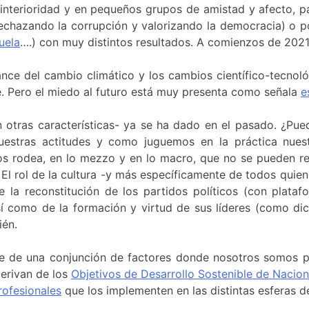
interioridad y en pequeños grupos de amistad y afecto, pas
chazando la corrupción y valorizando la democracia) o po
uela
….) con muy distintos resultados. A comienzos de 202
vance del cambio climático y los cambios científico-tecn
 Pero el miedo al futuro está muy presenta como señala
e
 otras características- ya se ha dado en el pasado. ¿Pue
uestras actitudes y como juguemos en la práctica nue
nos rodea, en lo mezzo y en lo macro, que no se pueden r
El rol de la cultura -y más específicamente de todos quien
y de la reconstitución de los partidos políticos (con pla
sí como de la formación y virtud de sus líderes (como dic
ién.
e de una conjunción de factores donde nosotros somos pa
derivan de los
Objetivos de Desarrollo Sostenible de Nacio
rofesionales
que los implementen en las distintas esferas 