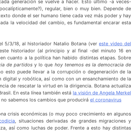
ada generación se vuelve a hacer. Esto último -a veces-
¿apocalípticamente?), regular, bien o muy bien. Depende de
ntexto donde el ser humano tiene cada vez más poder y hay
dada la velocidad del cambio, es fundamental encarar est
el 5/3/18, al historiador Natalio Botana (ver
este video de
e historiador (al principio y al final -del minuto 16 e
en cuanto a la política han habido distintas etapas. Sobre
cia de partidos
y lo que
hoy tenemos es la democracia d
mo esto puede llevar a la corrupción o degeneración de l
n digital y robótica, así como con un ensanchamiento de la
cia de rescatar la virtud en la dirigencia. Botana actualiza
rasil. En esta línea también está
la visión de Angela Merke
 no sabemos los cambios que producirá
el coronavirus
ona crisis económicas (o muy poco crecimiento en algunos
codicia
, situaciones derivadas de grandes migraciones 
za, así como luchas de poder. Frente a esto hay distintas