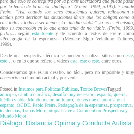
pero que sólo se conseguirá por la praxis libertadora que puede pasar
por la teoría de la acción dialógica” (Freire, 1999, p.195). Y añade
Freire, “Así, cuando los seres conscientes quieren, reflexionan y
actúan para derribar las situaciones límite que los obligan como a
casi todos y todas a ser menos; lo “inédito viable” ya no es él mismo,
sino su concreción en lo que antes tenía de no viable. (Freire, 1999,
p.195)»
, según
esta fuente
y de acuerdo a textos de Freire com
«Pedagogía de la esperanza» (México: Siglo Veintiuno Editores,
1999).
Desde una perspectiva técnica se pueden visualizar sitios como
este
,
este
… o en lo que se refiere a videos
este
,
este
o
este
, entre otros.
Consideramos que es un desafío, no fácil, pero no imposible
y mu
necesario
en el mundo actual y por venir.
Posted in
Insumos para Políticas Públicas
,
Textos Breves
Tagged
anticipar
,
cambio climático
,
desafío muy necesario
,
espanto
,
guerra
,
inédito viable
,
Mundo mejor
,
no futuro
,
no nos une el amor sino el
espanto
,
OCDE
,
Pablo Freire
,
Pedagogía de la esperanza
,
prospectiva
,
tendencias
,
Tomás Moro
,
utopia
Leave a Comment
on Prospectiva y
Mundo Mejor
Diálogo, Distancia Optima y Conducta Autista