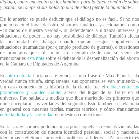
diálogo, como encuentro de los hombres para la tarea común de saber
y actuar, se rompe si sus polos (o uno de ellos) pierde la humildad
«.
De lo anterior se puede deducir que el diálogo no es fácil. Si no nos
ponemos en el lugar del otro, si somos fanáticos y accionamos como
«cruzados de nuestra verdad», si defendemos a ultranza intereses y
situaciones de poder… no hay posibilidad de diálogo. También afecta
la posibilidad de diálogo cuando operan sesgos cognitivos o
situaciones traumáticas (por ejemplo producto de guerras), o cuestiones
de principios que colisionan. Un ejemplo de lo que se viene de
mencionar es
esta nota
sobre el debate de la despenalización del abort
en la Cámara de Diputados de Argentina.
En
otra entrada
hacíamos referencia a una frase de Max Planck: «l
verdad nunca triunfa, simplemente sus oponentes se van muriendo».
Un caso concreto en la historia de la ciencia fue el
debate entre lo
ptolomeicos y Galileo Galilei
acerca del lugar de la Tierra en e
universo. Fue saldada a medida que iban muriendo los primeros que
nunca aceptaron las verdades del segundo. Esto también se relaciona
en general con nuestras teorías, marcos teóricos y cómo transitamos
entre la duda y la seguridad
de nuestras convicciones.
En las convicciones podemos incorporar aquellas creencias vinculadas
con la construcción de nuestra identidad personal, social y nacional,
ideologías, religiones, proyectos políticos y lideres… Al respecto es