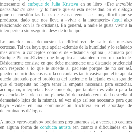
interesante el
enfoque de Julia Kristeva
en su libro «
Esa increíbl
necesidad de creer
» y lo fuerte que es esta necesidad. Si el diálog
pone en cuestión las bases de estas creencias es muy difícil que se
produzca, dado que nos lleva a «vivir a la intemperie» (
aquí
alg
relacionado con la fe cristiana). En general, a nadie le gusta vivir a la
intemperie o sin «seguridades» de todo tipo.
Lo anterior nos demuestra lo dificultoso de salir de nuestras
certezas. Tal vez haya que apelar -además de la humildad y lo señalado
más arriba- a conceptos como el de «distancia óptima», acuñado por
Enrique Pichón-Riviere, que lo aplica al tratamiento con un paciente.
Básicamente consiste en que debe mantenerse una distancia prudencial
con respecto a lo que le sucede al paciente porque de no ser así,
pueden ocurrir dos cosas: o la cercanía es tan invasiva que el terapeuta
queda atrapado por el problema del paciente o la lejanía es tan grande
que el terapeuta no logra tener la empatía necesaria para escuchar,
acompañar, interpretar. Este concepto, que también es válido para la
existencia de la vida en un planeta (ni demasiado cerca de la estrella ni
demasiado lejos de la misma), tal vez algo así sea necesario para que
haya «vida» en una comunicación fructífera en el abordaje de
determinados diálogos.
A modo «provocativo» podríamos preguntarnos si, a veces, no caemos
en alguna forma de
conducta autista
(en cuanto a dificultades en l