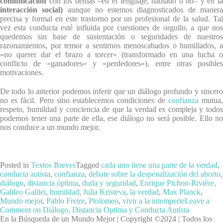
comunicación
con los demás –en el lenguaje, hablado o no– y en la
interacción social)
aunque no estemos diagnosticados de maner
precisa y formal en este trastorno por un profesional de la salud. Tal
vez esta conducta esté influida por cuestiones de orgullo, a que nos
quedemos sin base de sustentación o seguridades de nuestros
razonamientos, por temor a sentirnos menoscabados o humillados, a
«no querer dar el brazo a torcer» (transformado en una lucha o
conflicto de «ganadores» y «perdedores»), entre otras posibles
motivaciones.
De todo lo anterior podemos inferir que un diálogo profundo y sincero
no es fácil. Pero sino establecemos condiciones de
confianza
mutua
respeto, humildad y conciencia de que la verdad es compleja y todos
podemos tener una parte de ella, ese diálogo no será posible. Ello no
nos conduce a un mundo mejor.
Posted in
Textos Breves
Tagged
cada uno tiene una parte de la verdad
,
conducta autista
,
confianza
,
debate sobre la despenalización del aborto
,
diálogo
,
distancia óptima
,
duda y seguridad
,
Enrique Pichon-Rivière
,
Galileo Galilei
,
humildad
,
Julia Kristeva
,
la verdad
,
Max Planck
,
Mundo mejor
,
Pablo Freire
,
Ptolomeo
,
vivir a la intemperie
Leave a
Comment
on Diálogo, Distancia Optima y Conducta Autista
En la Búsqueda de un Mundo Mejor | Copyright ©2024 | Todos los