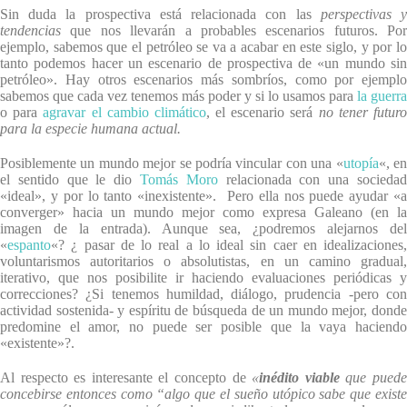
Sin duda la prospectiva está relacionada con las
perspectivas 
tendencias
que nos llevarán a probables escenarios futuros. Por
ejemplo, sabemos que el petróleo se va a acabar en este siglo, y por lo
tanto podemos hacer un escenario de prospectiva de «un mundo sin
petróleo». Hay otros escenarios más sombríos, como por ejemplo
sabemos que cada vez tenemos más poder y si lo usamos para
la guerra
o para
agravar el cambio climático
, el escenario será
no tener futur
para la especie humana actual.
Posiblemente un mundo mejor se podría vincular con una «
utopía
«, e
el sentido que le dio
Tomás Moro
relacionada con una socieda
«ideal», y por lo tanto «inexistente». Pero ella nos puede ayudar «a
converger» hacia un mundo mejor como expresa Galeano (en la
imagen de la entrada). Aunque sea, ¿podremos alejarnos del
«
espanto
«? ¿ pasar de lo real a lo ideal sin caer en idealizaciones,
voluntarismos autoritarios o absolutistas, en un camino gradual,
iterativo, que nos posibilite ir haciendo evaluaciones periódicas y
correcciones? ¿Si tenemos humildad, diálogo, prudencia -pero con
actividad sostenida- y espíritu de búsqueda de un mundo mejor, donde
predomine el amor, no puede ser posible que la vaya haciendo
«existente»?.
Al respecto es interesante el concepto de
«
inédito viable
que pued
concebirse entonces como “algo que el sueño utópico sabe que existe