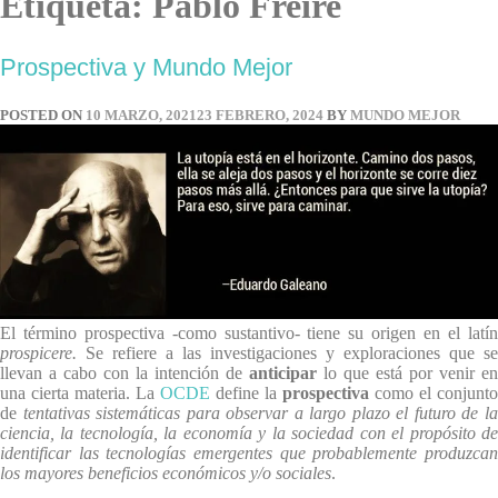
Etiqueta:
Pablo Freire
Prospectiva y Mundo Mejor
POSTED ON
10 MARZO, 2021
23 FEBRERO, 2024
BY
MUNDO MEJOR
El término prospectiva -como sustantivo- tiene su origen en el latín
prospicere.
Se refiere a las investigaciones y exploraciones que se
llevan a cabo con la intención de
anticipar
lo que está por venir en
una cierta materia. La
OCDE
define la
prospectiva
como el conjunto
de
tentativas sistemáticas para observar a largo plazo el futuro de l
ciencia, la tecnología, la economía y la sociedad con el propósito de
identificar las tecnologías emergentes que probablemente produzcan
los mayores beneficios económicos y/o sociales
.