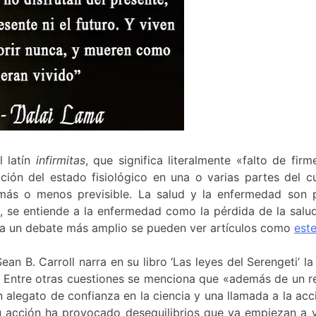
l latín
infirmitas
, que significa literalmente «falto de fi
ción del estado fisiológico en una o varias partes del 
más o menos previsible. La salud y la enfermedad son pa
, se entiende a la enfermedad como la pérdida de la salu
Para un debate más amplio se pueden ver artículos como
est
n B. Carroll narra en su libro ‘Las leyes del Serengeti’ l
. Entre otras cuestiones se menciona que «además de un re
 un alegato de confianza en la ciencia y una llamada a la a
 acción ha provocado desequilibrios que ya empiezan a vo