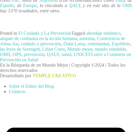
como
este
, sitios de
Argentina
(con recomendaciones como
esta
), de
España
, de
Europa
, lo vinculado a
QALY
, y en este sitio de la
OM
hay 1370 resultados, entre otros.
Posted in
El Cuidado y La Prevención
Tagged
abordaje sistémico
,
alegato de confianza en la acción humana
,
armonia
,
Conferencia de
Alma-Ata
,
cuidado y prevención
,
Dalai Lama
,
enfermedad
,
Equilibrio
,
las leyes de Serengeti
,
Lilian Corra
,
Mundo mejor
,
mundo saludable
,
OMS
,
OPS
,
prevención
,
QALY
,
salud
,
UNICEF
Leave a Comment
on
Prevención en Salud
En la Búsqueda de un Mundo Mejor | Copyright ©2024 | Todos los
derechos reservados
Desarrollado por
TEMPLE CREATIVO
Sobre el Editor del Blog
Contacto