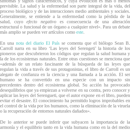
síntomas y signos característicos, y cuya evolución es más o menos
previsible. La salud y la enfermedad son parte integral de la vida, del
proceso biológico y de las interacciones medio ambientales y sociales.
Generalmente, se entiende a la enfermedad como la pérdida de la
salud, cuyo
efecto negativo
es consecuencia de una alteración
estructural o funcional de un órgano a cualquier nivel». Para un debate
más amplio se pueden ver artículos como
este
.
En una
nota del diario El País
se comenta que el biólogo Sean B.
Carroll narra en su libro ‘Las leyes del Serengeti’ la historia de los
pioneros que descubrieron los códigos que regulan la salud humana y
la de los ecosistemas naturales. Entre otras cuestiones se menciona que
«además de un relato fascinante de la búsqueda de las leyes que
regulan la vida a través de sus protagonistas, el libro de Carroll es un
alegato de confianza en la ciencia y una llamada a la acción. El ser
humano se ha convertido en una especie con un impacto sin
precedentes dentro del ecosistema global. Su acción ha provocado
desequilibrios que ya empiezan a volverse en su contra, pero conocer y
aplicar las leyes del Serengueti, que el autor expone en el libro, pueden
evitar el desastre. El conocimiento ha permitido logros improbables en
el control de la vida por los humanos, como la eliminación de la viruela
o la recuperación de entornos naturales dañados».
De lo anterior se puede inferir que subyacen la importancia de la
armonía y el equilibrio tanto en la vida humana como en la del medio