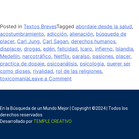
Posted in
Textos Breves
Tagged
abordaje desde la salud
,
acostumbramiento
,
adicción
,
alienación
,
búsqueda de
placer
,
Carl Jung
,
Carl Sagan
,
derechos humanos
,
displacer
,
drogas
,
edén
,
felicidad
,
Icaro
,
infierno
,
Islandia
,
Medellín
,
narcotráfico
,
Netflix
,
paraíso
,
pasiones
,
placer
,
practica de dopaje
,
psicoanálisis
,
psicologia
,
querer ser
como dioses
,
rivalidad
,
rol de las religiones
,
toxicomanía
Leave a Comment
En la Búsqueda de un Mundo Mejor | Copyright ©2024 | Todos los
derechos reservados
Desarrollado por
TEMPLE CREATIVO