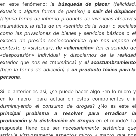
en este fenómeno:
la
búsqueda de placer
(felicidad
éxtasis o alguna forma de paraíso)
o salir del displace
(alguna forma de infierno producto de vivencias afectivas
traumáticas, la falta de un «sentido de la vida» o sociales
como las privaciones de bienes y servicios básicos o el
exceso de presión
socioeconómica que nos impone e
contexto o «sistema»),
de «alienación»
(en el sentido de
«desposesión» individual y disociarnos de la realidad
exterior que nos es traumática) y
el acostumbramient
(bajo la forma de adicción) a
un producto tóxico para la
persona
.
Si lo anterior es así, ¿se puede hacer algo -en lo micro y
en lo macro- para actuar en estos componentes e ir
disminuyendo el consumo de drogas
? ¿No es este el
principal problema a resolver para erradicar la
producción y la distribución de drogas
en el mundo? L
respuesta tiene que ser
necesariamente sistémica qu
articule virtuosamente aspectos micro y macro que nos