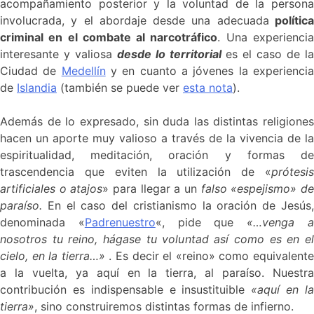
acompañamiento posterior y la voluntad de la persona
involucrada, y el abordaje desde una adecuada
polític
criminal en el combate al narcotráfico
. Una experienci
interesante y valiosa
desde lo territorial
es el caso de l
Ciudad de
Medellín
y en cuanto a jóvenes la experienci
de
Islandia
(también se puede ver
esta nota
).
Además de lo expresado, sin duda las distintas religiones
hacen un aporte muy valioso a través de la vivencia de la
espiritualidad, meditación, oración y formas de
trascendencia que eviten la utilización de «
prótesis
artificiales o atajos
» para llegar a un
falso «espejismo» d
paraíso.
En el caso del cristianismo la oración de Jesús,
denominada «
Padrenuestro
«, pide que
«…venga 
nosotros tu reino, hágase tu voluntad así como es en el
cielo, en la tierra…»
. Es decir el «reino» como equivalent
a la vuelta, ya aquí en la tierra, al paraíso. Nuestra
contribución es indispensable e insustituible
«aquí en l
tierra»
, sino construiremos distintas formas de infierno.