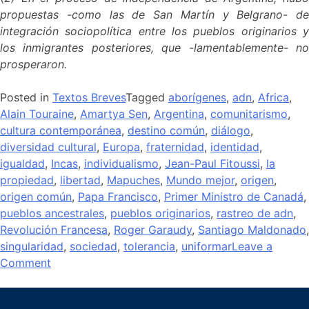
propuestas -como las de San Martín y Belgrano- de
integración sociopolítica entre los pueblos originarios y
los inmigrantes posteriores, que -lamentablemente- no
prosperaron.
Posted in
Textos Breves
Tagged
aborígenes
,
adn
,
Africa
,
Alain Touraine
,
Amartya Sen
,
Argentina
,
comunitarismo
,
cultura contemporánea
,
destino común
,
diálogo
,
diversidad cultural
,
Europa
,
fraternidad
,
identidad
,
igualdad
,
Incas
,
individualismo
,
Jean-Paul Fitoussi
,
la
propiedad
,
libertad
,
Mapuches
,
Mundo mejor
,
origen
,
origen común
,
Papa Francisco
,
Primer Ministro de Canadá
,
pueblos ancestrales
,
pueblos originarios
,
rastreo de adn
,
Revolución Francesa
,
Roger Garaudy
,
Santiago Maldonado
,
singularidad
,
sociedad
,
tolerancia
,
uniformar
Leave a
Comment