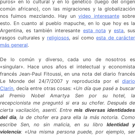
puros» en lo cultural y en lo genético (luego del origen
común africano), con las migraciones y la globalización
nos fuimos mezclando. Hay un
video interesante
sobr
esto. En cuanto al pueblo mapuche, en lo que hoy es la
Argentina, es también interesante
esta nota
y
esta
, sus
rasgos culturales y
religiosos
, así como
esta de carácter
más general
.
De lo común y diverso, cada uno de nosotros es
«singular». Hace unos años el intelectual y economista
francés Jean-Paul Fitoussi, en una nota del diario francés
Le Monde del 24/7/2007 y reproducida por el
diario
Clarín
, decía entre otras cosas: «
Un día que pasé a buscar
al Premio Nobel Amartya Sen por su hotel, la
recepcionista me preguntó si era su chofer. Después de
cierta vacilación, asentí. Entre
mis diversas identidade
del día
, la de chofer era para ella la más notoria. Com
escribe Sen, no sin malicia, en su libro
Identidad 
violencia
: «Una misma persona puede, por ejemplo, ser