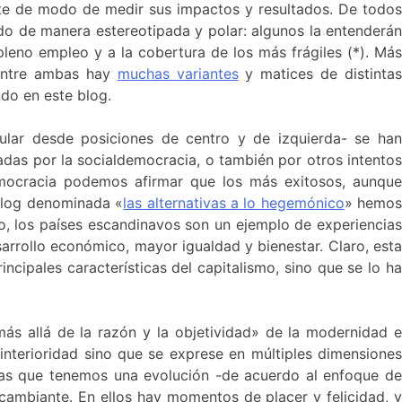
nte de modo de medir sus impactos y resultados. De todos
do de manera estereotipada y polar: algunos la entenderá
pleno empleo y a la cobertura de los más frágiles (*). Má
entre ambas hay
muchas variantes
y matices de distinta
ndo en este blog.
ular desde posiciones de centro y de izquierda- se han
adas por la socialdemocracia, o también por otros intento
democracia podemos afirmar que los más exitosos, aunque
 blog denominada «
las alternativas a lo hegemónico
» hemo
ro, los países escandinavos son un ejemplo de experiencias
arrollo económico, mayor igualdad y bienestar. Claro, esta
ncipales características del capitalismo, sino que se lo h
ás allá de la razón y la objetividad» de la modernidad 
interioridad sino que se exprese en múltiples dimensione
as que tenemos una evolución -de acuerdo al enfoque d
cambiante. En ellos hay momentos de placer y felicidad, 