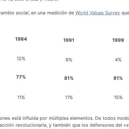
cambio social
, en una medición de
World Values Survey
que
1984
1991
1999
12%
8%
4%
77%
81%
81%
11%
11%
15%
nes está influida por múltiples elementos. De todos modos,
acción revolucionaria, y también que los defensores del «