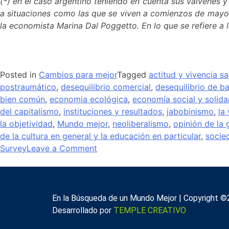
(*) en el caso argentino teniendo en cuenta sus vaivenes
a situaciones como las que se viven a comienzos de mayo d
la economista Marina Dal Poggetto. En lo que se refiere a 
Posted in
Cambios para mejor
Tagged
actitud y vivencia sa
postraumático
,
desequilibrio comercial
,
desequilibrio de b
bien común
,
economia ecológica
,
economía social y solida
del capitalismo
,
instituciones y resultados
,
jabobinismo
,
la
la objetividad
,
Mundo mejor
,
neoliberalismo
,
opinión de la 
de la cultura en general y la educación en particular
,
socie
Survey
Leave a Comment
En la Búsqueda de un Mundo Mejor | Copyright ©
Desarrollado por
TEMPLE CREATIVO