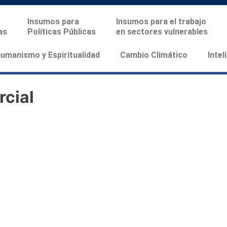
Insumos para
Insumos para el trabajo
as
Políticas Públicas
en sectores vulnerables
manismo y Espiritualidad
Cambio Climático
Intel
rcial