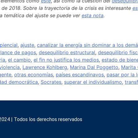
 y elementos como
este
,
así como
la cuestión del
desequilibr
e 2018. Sobre la trayectoria de la crisis es interesante
es
la temática del ajuste se puede ver
esta nota
.
piencial
,
ajuste
,
canalizar la energía sin dominar a los dem
alance de pagos
,
desequilibrio estructural
,
desequilibrio fisc
ria
,
el cambio
,
el fin no justifica los medios
,
estado de bien
 violencia
,
Lawrence Kohlberg
,
Marina Dal Poggetto
,
Marita 
gente
,
otras economías
,
países escandinavos
,
pasar por la l
dad democrática
,
Socrates
,
superar el individualismo
,
trans
2024 | Todos los derechos reservados