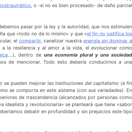
postraumático
, o -si no es bien procesado- de daño parcia
ebemos pasar por la ley y la autoridad, que nos estimulen
enseña que «todo no da lo mismo» y que «
el fin no justifica lo
cular, el
compartir
, canalizar nuestra
energía sin dominar 
 a la resiliencia y al amor a la vida, el evolucionar com
gica
….), dentro de
una economía plural y una sociedad
os de mencionar. Todo esto debería conducirnos a un
lo
se pueden
mejorar las instituciones del capitalismo (a fi
cómo se comporta en este sistema (con sus variedades)
. E
 superiores de trascendencia (alcanzados por personas como
a idealista y revolucionaria» se planteará que tiene «sabo
beríamos debatir en profundidad y sin prejuicios este tipo