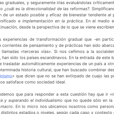
as graduales, y seguramente irlas evaluándolas críticame
 o ¿cuál es
la direccionalidad de las reformas?.
Simplifican
ón de un estado
posible
y
eficaz
de bienestar tendiente al 
gnificado e implementación en la práctica.
En el medio 
tinuación, desde la perspectiva de lo que se viene escribie
 experiencias de transformación gradual que -en partic
e corrientes de pensamiento y de prácticas han sido abarc
as llamadas «terceras vías». Si nos ceñimos a la social
n, han sido los países escandinavos. En la entrada de este
le trasladar automáticamente experiencias de un país a ot
eterminada historia cultural, que han buscado combinar des
inismo
» que dicen que no se han extirpado de cuajo las pri
os satisface como sociedad ideal.
ndemos que para responder a esta cuestión hay que ir «m
va y superando el individualismo
que no quede sólo en la 
o macro
. En lo micro nos ubicamos nosotros como person
istintos estadios o niveles, según cada caso y contexto 