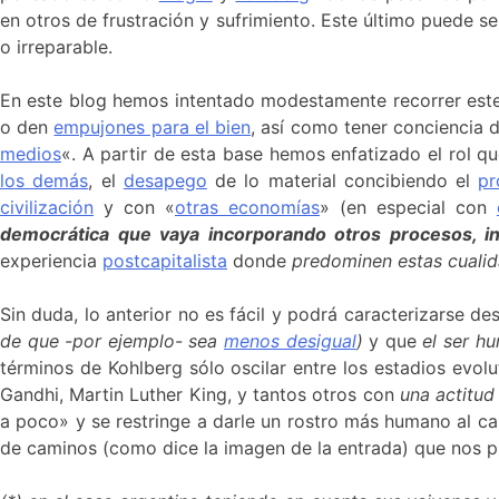
en otros de frustración y sufrimiento. Este último puede 
o irreparable.
En este blog hemos intentado modestamente recorrer este 
o den
empujones para el bien
, así como tener conciencia d
medios
«. A partir de esta base hemos enfatizado el rol 
los demás
, el
desapego
de lo material concibiendo el
pr
civilización
y con «
otras economías
» (en especial con
democrática que vaya incorporando otros procesos, in
experiencia
postcapitalista
donde
predominen estas cuali
Sin duda, lo anterior no es fácil y podrá caracterizarse 
de que -por ejemplo- sea
menos desigual
)
y que
el ser h
términos de Kohlberg sólo oscilar entre los estadios evol
Gandhi, Martin Luther King, y tantos otros con
una actitud
a poco» y se restringe a darle un rostro más humano al cap
de caminos (como dice la imagen de la entrada) que nos p