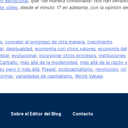
io estructural
, que -de manera combinada- nos han llevad
te video
, desde el minuto 17 en adelante, con la opinión de
ás
,
concebir el progreso de otra manera
,
crecimiento
al
,
desigualdad
,
economía con otros valores
,
economía del
estar
,
evolucionar
,
incorporar otros procesos
,
instituciones
Carballo
,
más allá de la modernidad
,
más allá de la razón y
ey pero ir más allá
,
Piaget
,
postcapitalismo
,
revolucion
,
rol
formar
,
variedades de capitalismo
,
World Values
Sobre el Editor del Blog
Contacto