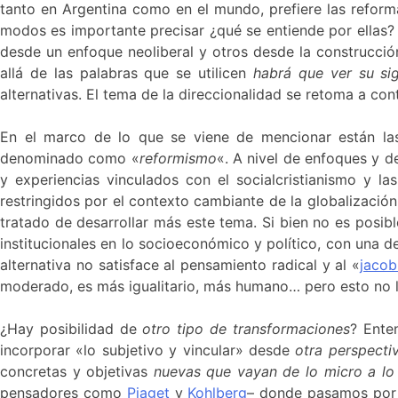
tanto en Argentina como en el mundo, prefiere las reform
modos es importante precisar ¿qué se entiende por ellas?
desde un enfoque neoliberal y otros desde la construcci
allá de las palabras que se utilicen
habrá que ver su si
alternativas. El tema de la direccionalidad se retoma a con
En el marco de lo que se viene de mencionar están las
denominado como «
reformismo
«. A nivel de enfoques y d
y experiencias vinculados con el socialcristianismo y l
restringidos por el contexto cambiante de la globalizació
tratado de desarrollar más este tema. Si bien no es posib
institucionales en lo socioeconómico y político, con una d
alternativa no satisface al pensamiento radical y al «
jacob
moderado, es más igualitario, más humano… pero esto no l
¿Hay posibilidad de
otro tipo de transformaciones
? Ente
incorporar «lo subjetivo y vincular» desde
otra perspecti
concretas y objetivas
nuevas que vayan de lo micro a l
pensadores como
Piaget
y
Kohlberg
– donde pasamos por d