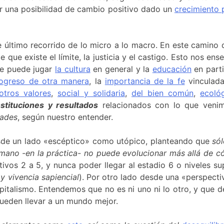
ser una posibilidad de cambio positivo dado un
crecimiento 
último recorrido de lo micro a lo macro. En este camino d
e que existe el límite, la justicia y el castigo. Esto nos 
que puede jugar
la cultura
en general y la
educación
en parti
ogreso de otra manera
, la
importancia de la fe
vinculada
otros valores
,
social y solidaria
,
del bien común
,
ecoló
stituciones y resultados
relacionados con lo que venim
dades
, según nuestro entender.
desde un lado «escéptico» como utópico, planteando que
só
umano -en la práctica- no puede evolucionar más allá de 
utivos 2 a 5, y nunca poder llegar al estadio 6 o niveles
 y vivencia sapiencial
). Por otro lado desde una «perspectiv
italismo. Entendemos que no es ni uno ni lo otro, y que de
ueden llevar a un mundo mejor.