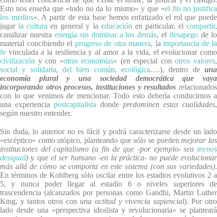
Esto nos enseña que «todo no da lo mismo» y que «
el fin no justific
los medios
«. A partir de esta base hemos enfatizado el rol que pued
jugar
la cultura
en general y la
educación
en particular, el
compartir
canalizar nuestra
energía sin dominar a los demás
, el
desapego
de l
material concibiendo el
progreso de otra manera
, la
importancia de la
fe
vinculada a la resiliencia y al amor a la vida, el evolucionar como
civilización
y con «
otras economías
» (en especial con
otros valores
social y solidaria
,
del bien común
,
ecológica
….), dentro de
un
economía plural y una sociedad democrática que vaya
incorporando otros procesos, instituciones y resultados
relacionado
con lo que venimos de mencionar. Todo esto debería conducirnos a
una experiencia
postcapitalista
donde
predominen estas cualidades
,
según nuestro entender.
Sin duda, lo anterior no es fácil y podrá caracterizarse desde un lado
«escéptico» como utópico, planteando que
sólo
se pueden
mejorar la
instituciones del capitalismo (a fin de que -por ejemplo- sea
menos
desigual
)
y que
el ser humano -en la práctica- no puede evoluciona
más allá de cómo se comporta en este sistema (con sus variedades)
.
En términos de Kohlberg sólo oscilar entre los estadios evolutivos 2 a
5, y nunca poder llegar al estadio 6 o niveles superiores de
trascendencia (alcanzados por personas como Gandhi, Martin Luther
King, y tantos otros con
una actitud y vivencia sapiencial
). Por otr
lado desde una «perspectiva idealista y revolucionaria» se planteará