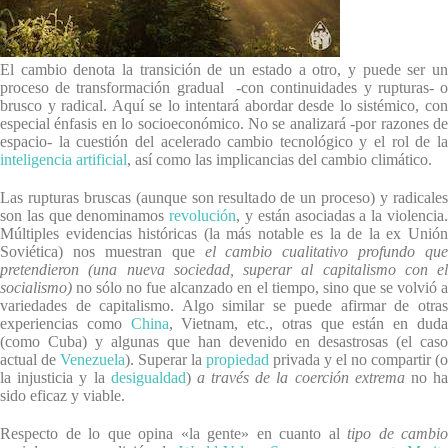
El cambio denota la transición de un estado a otro, y puede ser un
proceso de transformación gradual -con continuidades y rupturas- o
brusco y radical. Aquí se lo intentará abordar desde lo sistémico, con
especial énfasis en lo socioeconómico. No se analizará -por razones de
espacio- la cuestión del acelerado cambio tecnológico y el rol de la
inteligencia artificial
, así como las implicancias del cambio climático.
Las rupturas bruscas (aunque son resultado de un proceso) y radicales
son las que denominamos
revolución
, y están asociadas a la violencia
Múltiples evidencias históricas (la más notable es la de la ex Unión
Soviética) nos muestran que
el cambio cualitativo profundo que
pretendieron (una nueva sociedad, superar al capitalismo con el
socialismo)
no sólo no fue alcanzado en el tiempo, sino que se volvió 
variedades de capitalismo. Algo similar se puede afirmar de otras
experiencias como
China
, Vietnam, etc., otras que están en dud
(como Cuba) y algunas que han devenido en desastrosas (el caso
actual de
Venezuela
). Superar la
propiedad
privada y el no compartir (o
la injusticia y la
desigualdad
)
a través de la coerción
extrema
no h
sido eficaz y viable.
Respecto de lo que opina «la gente» en cuanto al
tipo de cambio