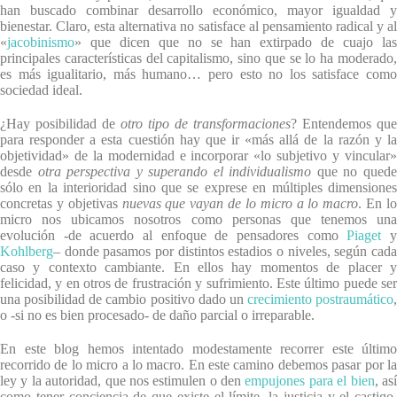
han buscado combinar desarrollo económico, mayor igualdad y
bienestar. Claro, esta alternativa no satisface al pensamiento radical y al
«
jacobinismo
» que dicen que no se han extirpado de cuajo las
principales características del capitalismo, sino que se lo ha moderado,
es más igualitario, más humano… pero esto no los satisface como
sociedad ideal.
¿Hay posibilidad de
otro tipo de transformaciones
? Entendemos que
para responder a esta cuestión hay que ir «más allá de la razón y la
objetividad» de la modernidad e incorporar «lo subjetivo y vincular»
desde
otra perspectiva y superando el individualismo
que no qued
sólo en la interioridad sino que se exprese en múltiples dimensiones
concretas y objetivas
nuevas que vayan de lo micro a lo macro
. En l
micro nos ubicamos nosotros como personas que tenemos una
evolución -de acuerdo al enfoque de pensadores como
Piaget
Kohlberg
– donde pasamos por distintos estadios o niveles, según cada
caso y contexto cambiante. En ellos hay momentos de placer y
felicidad, y en otros de frustración y sufrimiento. Este último puede ser
una posibilidad de cambio positivo dado un
crecimiento postraumático
,
o -si no es bien procesado- de daño parcial o irreparable.
En este blog hemos intentado modestamente recorrer este último
recorrido de lo micro a lo macro. En este camino debemos pasar por la
ley y la autoridad, que nos estimulen o den
empujones para el bien
, as
como tener conciencia de que existe el límite, la justicia y el castigo.