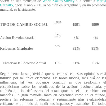
social
, en una medición de
World Values Survey
que comenta
Marit
Carballo
, hacia el año 2000, la opinión en Argentina y en un promedio
mundial, es la siguiente:
1984
TIPO DE CAMBIO SOCIAL
1991
1999
12%
Acción Revolucionaria
8%
4%
77%
Reformas Graduales
81%
81%
Preservar la Sociedad Actual
11%
11%
15%
Seguramente la subjetividad que se expresa en estas opiniones está
influida por múltiples elementos. De todos modos, más allá de las
influencias, tal vez podamos coincidir en que predomina el
escepticismo sobre los resultados de la acción revolucionaria, y
también que los defensores del «statu quo» o «el no cambio» son
minorías. La gran mayoría, tanto en Argentina como en el mundo,
prefiere las reformas graduales, y seguramente irlas evaluándolas
críticamente de modo de medir sus impactos y resultados. De todos