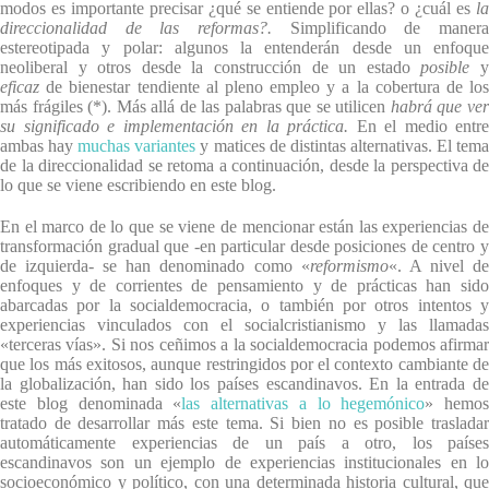
modos es importante precisar ¿qué se entiende por ellas? o ¿cuál es
la
direccionalidad de las reformas?.
Simplificando de maner
estereotipada y polar: algunos la entenderán desde un enfoque
neoliberal y otros desde la construcción de un estado
posible
eficaz
de bienestar tendiente al pleno empleo y a la cobertura de lo
más frágiles (*). Más allá de las palabras que se utilicen
habrá que ve
su significado e implementación en la práctica.
En el medio entre
ambas hay
muchas variantes
y matices de distintas alternativas. El tem
de la direccionalidad se retoma a continuación, desde la perspectiva de
lo que se viene escribiendo en este blog.
En el marco de lo que se viene de mencionar están las experiencias de
transformación gradual que -en particular desde posiciones de centro y
de izquierda- se han denominado como «
reformismo
«. A nivel d
enfoques y de corrientes de pensamiento y de prácticas han sido
abarcadas por la socialdemocracia, o también por otros intentos y
experiencias vinculados con el socialcristianismo y las llamadas
«terceras vías». Si nos ceñimos a la socialdemocracia podemos afirmar
que los más exitosos, aunque restringidos por el contexto cambiante de
la globalización, han sido los países escandinavos. En la entrada de
este blog denominada «
las alternativas a lo hegemónico
» hemos
tratado de desarrollar más este tema. Si bien no es posible trasladar
automáticamente experiencias de un país a otro, los países
escandinavos son un ejemplo de experiencias institucionales en lo
socioeconómico y político, con una determinada historia cultural, que