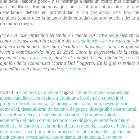
que tiene «sabor a poco» y se restringe a darle un rostro más humano
al capitalismo. Entendemos que no es ni uno ni lo otro, y que
deberíamos debatir en profundidad y sin prejuicios este tipo de
caminos (como dice la imagen de la entrada) que nos pueden llevar a
un mundo mejor.
(*) en el caso argentino teniendo en cuenta sus vaivenes y elementos
como
este
,
así como
la cuestión del
desequilibrio estructural
, que -d
manera combinada- nos han llevado a situaciones como las que se
viven a comienzos de mayo de 2018. Sobre la trayectoria de la crisis
es interesante
este video
, desde el minuto 17 en adelante, con l
opinión de la economista Marina Dal Poggetto. En lo que se refiere a
la temática del ajuste se puede ver
esta nota
.
Posted in
Cambios para mejor
Tagged
actitud y vivencia sapiencial
,
ajuste
,
canalizar la energía sin dominar a los demás
,
concebir el
progreso de otra manera
,
crecimiento postraumático
,
desequilibrio
comercial
,
desequilibrio de balance de pagos
,
desequilibrio estructural
,
desequilibrio fiscal
,
desigualdad
,
economía con otros valores
,
economía del bien común
,
economia ecológica
,
economía social y
solidaria
,
el cambio
,
el fin no justifica los medios
,
estado de bienestar
,
evolucionar
,
incorporar otros procesos
,
instituciones del capitalismo
,
instituciones y resultados
,
jabobinismo
,
la violencia
,
Lawrence