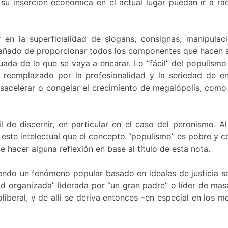
su inserción económica en el actual lugar puedan ir a ra
en la superficialidad de slogans, consignas, manipulacio
añado de proporcionar todos los componentes que hacen a l
cuada de lo que se vaya a encarar. Lo “fácil” del populis
r reemplazado por la profesionalidad y la seriedad de e
acelerar o congelar el crecimiento de megalópolis, como 
il de discernir, en particular en el caso del peronismo.
ste intelectual que el concepto “populismo” es pobre y con
hacer alguna reflexión en base al título de esta nota.
ndo un fenómeno popular basado en ideales de justicia soc
d organizada” liderada por “un gran padre” o líder de masa
iberal, y de alli se deriva entonces –en especial en los m