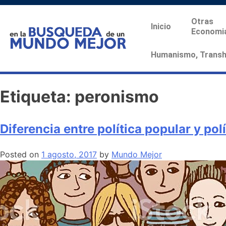
Otras
Inicio
Economi
Humanismo, Transhu
Etiqueta:
peronismo
Diferencia entre política popular y pol
Posted on
1 agosto, 2017
by
Mundo Mejor