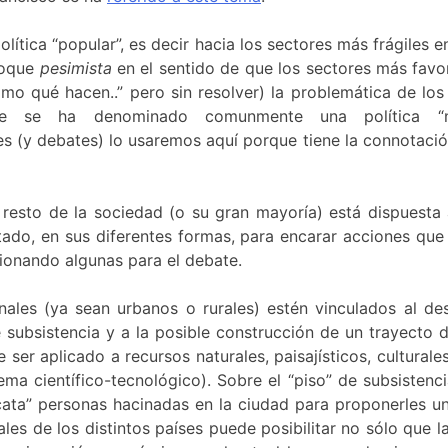
olítica “popular”, es decir hacia los sectores más frágiles
foque
pesimista
en el sentido de que los sectores más favo
mo qué hacen..” pero sin resolver) la problemática de los
que se ha denominado comunmente una política “ne
es (y debates) lo usaremos aquí porque tiene la connotaci
l resto de la sociedad (o su gran mayoría) está dispuesta 
Estado, en sus diferentes formas, para encarar acciones que
ionando algunas para el debate.
les (ya sean urbanos o rurales) estén vinculados al des
de subsistencia y a la posible construcción de un trayecto 
e ser aplicado a recursos naturales, paisajísticos, cultur
tema científico-tecnológico). Sobre el “piso” de subsisten
cata” personas hacinadas en la ciudad para proponerles un 
les de los distintos países puede posibilitar no sólo que l