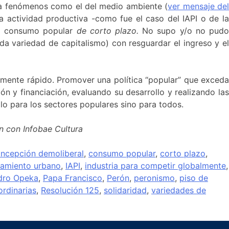
s a fenómenos como el del medio ambiente (
ver mensaje de
a actividad productiva -como fue el caso del IAPI o de l
 al consumo popular
de corto plazo.
No supo y/o no pud
da variedad de capitalismo) con resguardar el ingreso y el
amente rápido. Promover una política “popular” que exceda
n y financiación, evaluando su desarrollo y realizando las
lo para los sectores populares sino para todos.
 con Infobae Cultura
ncepción demoliberal
,
consumo popular
,
corto plazo
,
namiento urbano
,
IAPI
,
industria para competir globalmente
,
dro Opeka
,
Papa Francisco
,
Perón
,
peronismo
,
piso de
ordinarias
,
Resolución 125
,
solidaridad
,
variedades de