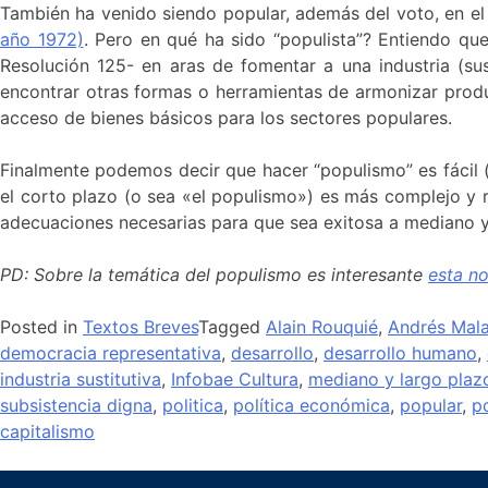
También ha venido siendo popular, además del voto, en el
año 1972)
. Pero en qué ha sido “populista”? Entiendo qu
Resolución 125- en aras de fomentar a una industria (s
encontrar otras formas o herramientas de armonizar produc
acceso de bienes básicos para los sectores populares.
Finalmente podemos decir que hacer “populismo” es fácil (
el corto plazo (o sea «el populismo») es más complejo y r
adecuaciones necesarias para que sea exitosa a mediano y 
PD: Sobre la temática del populismo es interesante
esta n
Posted in
Textos Breves
Tagged
Alain Rouquié
,
Andrés Mal
democracia representativa
,
desarrollo
,
desarrollo humano
,
industria sustitutiva
,
Infobae Cultura
,
mediano y largo plaz
subsistencia digna
,
politica
,
política económica
,
popular
,
p
capitalismo