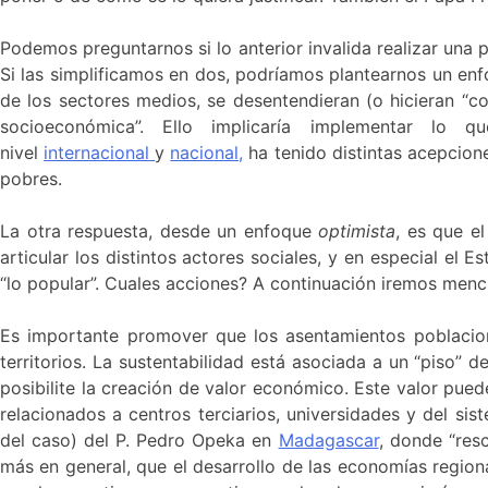
Podemos preguntarnos si lo anterior invalida realizar una p
Si las simplificamos en dos, podríamos plantearnos un en
de los sectores medios, se desentendieran (o hicieran “co
socioeconómica”. Ello implicaría implementar lo 
nivel
internacional
y
nacional,
ha tenido distintas acepcion
pobres.
La otra respuesta, desde un enfoque
optimista
, es que e
articular los distintos actores sociales, y en especial el 
“lo popular”. Cuales acciones? A continuación iremos menc
Es importante promover que los asentamientos poblaciona
territorios. La sustentabilidad está asociada a un “piso” 
posibilite la creación de valor económico. Este valor pued
relacionados a centros terciarios, universidades y del sis
del caso) del P. Pedro Opeka en
Madagascar
, donde “res
más en general, que el desarrollo de las economías regiona