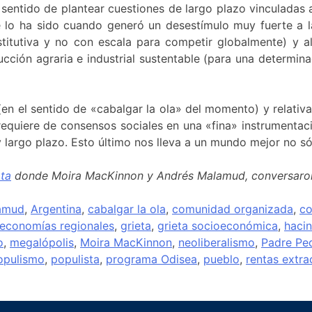
 sentido de plantear cuestiones de largo plazo vinculada
e lo ha sido cuando generó un desestímulo muy fuerte a l
ustitutiva y no con escala para competir globalmente) y
ción agraria e industrial sustentable (para una determina
en el sentido de «cabalgar la ola» del momento) y relativ
equiere de consensos sociales en una «fina» instrumentació
largo plazo. Esto último nos lleva a un mundo mejor no só
ota
donde Moira MacKinnon y Andrés Malamud, conversaron
amud
,
Argentina
,
cabalgar la ola
,
comunidad organizada
,
co
economías regionales
,
grieta
,
grieta socioeconómica
,
haci
o
,
megalópolis
,
Moira MacKinnon
,
neoliberalismo
,
Padre Pe
opulismo
,
populista
,
programa Odisea
,
pueblo
,
rentas extra