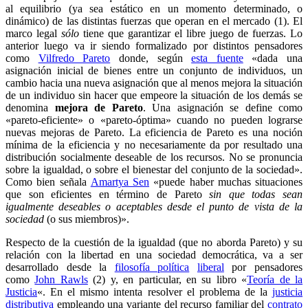
al equilibrio (ya sea estático en un momento determinado, o
dinámico) de las distintas fuerzas que operan en el mercado (1). El
marco legal
sólo
tiene que garantizar el libre juego de fuerzas. Lo
anterior luego va ir siendo formalizado por distintos pensadores
como
Vilfredo Pareto
donde, según
esta fuente
«dada una
asignación inicial de bienes entre un conjunto de individuos, un
cambio hacia una nueva asignación que al menos mejora la situación
de un individuo sin hacer que empeore la situación de los demás se
denomina
mejora de Pareto
. Una asignación se define como
«pareto-eficiente» o «pareto-óptima» cuando no pueden lograrse
nuevas mejoras de Pareto. La eficiencia de Pareto es una noción
mínima de la eficiencia y no necesariamente da por resultado una
distribución socialmente deseable de los recursos. No se pronuncia
sobre la igualdad, o sobre el bienestar del conjunto de la sociedad».
Como bien señala
Amartya Sen
«puede haber muchas situaciones
que son eficientes en término de Pareto
sin que todas sean
igualmente deseables o aceptables desde el punto de vista de la
sociedad
(o sus miembros)».
Respecto de la cuestión de la igualdad (que no aborda Pareto) y su
relación con la libertad en una sociedad democrática, va a ser
desarrollado desde la
filosofía política
liberal
por pensadores
como
John Rawls
(2) y, en particular, en su libro «
Teoría de la
Justicia
«. En el mismo intenta resolver el problema de la
justicia
distributiva
empleando una variante del recurso familiar del
contrato