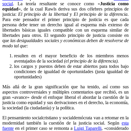
social
. La teoría resultante se conoce como «
Justicia como
equidad
«, de la cual Rawls deriva sus dos célebres principios de
justicia:
El principio de la libertad
y
El principio de la diferencia
.
Para este pensador el primer principio de justicia es que cada
persona debe tener un derecho igual al esquema más extenso de
libertades básicas iguales compatible con un esquema similar de
libertades para otros. El segundo principio de justicia consiste en
que
l
as desigualdades sociales y económicas deben de resolverse de
modo tal que:
resulten en el mayor beneficio de los miembros menos
aventajados de la sociedad
(el principio de la diferencia).
los cargos y puestos deben de estar abiertos para todos bajo
condiciones de igualdad de oportunidades (justa igualdad de
oportunidades)
Más allá de la gran significación que ha tenido, así como sus
aspectos controversiales y múltiples comentarios que recibió, es un
gran «avance» desde el enfoque liberal el abordar la cuestión de la
justicia como equidad y sus derivaciones en el derecho, la economía,
la sociedad (la ciudadanía) y la política.
El pensamiento socialcristiano y socialdemócrata van a retomar en la
modernidad también la cuestión de la justicia social. Según
esta
fuente
en el primer caso se remonta a
Luigi Taparelli
, «considerado