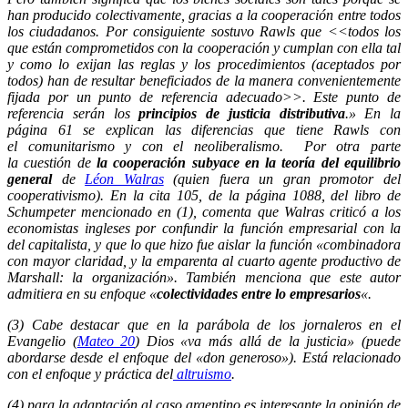
han producido colectivamente, gracias a la cooperación entre todos
los ciudadanos. Por consiguiente sostuvo Rawls que <<todos los
que están comprometidos con la cooperación y cumplan con ella tal
y como lo exijan las reglas y los procedimientos (aceptados por
todos) han de resultar beneficiados de la manera convenientemente
fijada por un punto de referencia adecuado>>. Este punto de
referencia serán los
principios de justicia distributiva
.» En la
página 61 se explican las diferencias que tiene Rawls con
el comunitarismo y con el neoliberalismo. Por otra parte
la cuestión de
la cooperación subyace en la teoría del equilibrio
general
de
Léon Walras
(quien fuera un gran promotor del
cooperativismo). En la cita 105, de la página 1088, del libro de
Schumpeter mencionado en (1), comenta que Walras criticó a los
economistas ingleses por confundir la función empresarial con la
del capitalista, y que lo que hizo fue aislar la función «combinadora
con mayor claridad, y la emparenta al cuarto agente productivo de
Marshall: la organización». También menciona que este autor
admitiera en su enfoque «
colectividades entre lo empresarios
«.
(3) Cabe destacar que en la parábola de los jornaleros en el
Evangelio (
Mateo 20
) Dios «va más allá de la justicia» (puede
abordarse desde el enfoque del «don generoso»). Está relacionado
con el enfoque y práctica del
altruismo
.
(4) para la adaptación al caso argentino es interesante la opinión de