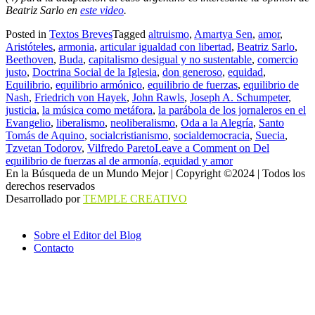
Beatriz Sarlo en
este video
.
Posted in
Textos Breves
Tagged
altruismo
,
Amartya Sen
,
amor
,
Aristóteles
,
armonia
,
articular igualdad con libertad
,
Beatriz Sarlo
,
Beethoven
,
Buda
,
capitalismo desigual y no sustentable
,
comercio
justo
,
Doctrina Social de la Iglesia
,
don generoso
,
equidad
,
Equilibrio
,
equilibrio armónico
,
equilibrio de fuerzas
,
equilibrio de
Nash
,
Friedrich von Hayek
,
John Rawls
,
Joseph A. Schumpeter
,
justicia
,
la música como metáfora
,
la parábola de los jornaleros en el
Evangelio
,
liberalismo
,
neoliberalismo
,
Oda a la Alegría
,
Santo
Tomás de Aquino
,
socialcristianismo
,
socialdemocracia
,
Suecia
,
Tzvetan Todorov
,
Vilfredo Pareto
Leave a Comment
on Del
equilibrio de fuerzas al de armonía, equidad y amor
En la Búsqueda de un Mundo Mejor | Copyright ©2024 | Todos los
derechos reservados
Desarrollado por
TEMPLE CREATIVO
Sobre el Editor del Blog
Contacto