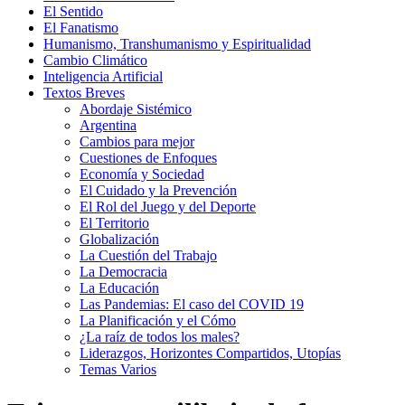
El Sentido
El Fanatismo
Humanismo, Transhumanismo y Espiritualidad
Cambio Climático
Inteligencia Artificial
Textos Breves
Abordaje Sistémico
Argentina
Cambios para mejor
Cuestiones de Enfoques
Economía y Sociedad
El Cuidado y la Prevención
El Rol del Juego y del Deporte
El Territorio
Globalización
La Cuestión del Trabajo
La Democracia
La Educación
Las Pandemias: El caso del COVID 19
La Planificación y el Cómo
¿La raíz de todos los males?
Liderazgos, Horizontes Compartidos, Utopías
Temas Varios