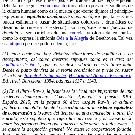
De la lucha por ese nuevo piso civilizatorio donde haya equidad,
deberíamos seguir
evolucionando
tomando expresiones sublimes de
la cultura humana como es la música que -como dijimos al principio-
expresan un
equilibrio armónico
. Es
una metáfora
que, tal vez, nos
pueda estimular a pasar de situaciones dolorosas y dramáticas de
desarmonía (interior y exterior) por
conflictos entre fuerzas de
dominio
, a ser partícipes de una
energía
transformada en música
como lo expresa la sinfonía
Oda a la Alegría
de Beethoven. Tal vez
sea
utópico
pero se podría intentar, no?
(1) cabe decir que hay distintas situaciones de equilibrio y de
desequilibrio, así como diversos enfoques como es el caso del
equilibrio de Nash
, que no se desarrollarán en esta breve nota.
Desde el punto de vista de la teoría económica se puede consultar
el texto de
Joseph A. Schumpeter
,
Historia del Análisis Económico
,
Ed. Ariel, Barcelona, 1954, páginas 1037 a 1143.
(2) En el libro «Rawls, la justicia es la virtud más importante de una
sociedad democrática», Colección Aprender a pensar, RBA,
España, 2015, en la pagina 60 dice: «según Rawls, la cultura
política occidental entiende la sociedad como un
sistema equitativo
de cooperación
a lo largo del tiempo, de una generación a otra. De
entrada, esto significa que rigen la convivencia y la cooperación
entre las personas tienen que aparecer adecuadas a todas ellas, si
se quiere la aceptación general. No existe la cooperación forzada.
Pero también significa que los bienes sociales son tales porque se