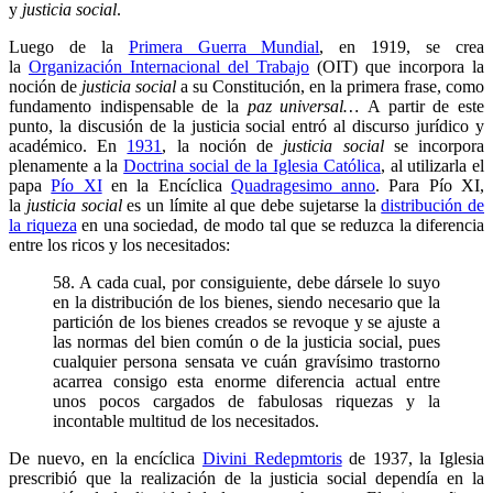
y
justicia social
.
Luego de la
Primera Guerra Mundial
, en 1919, se crea
la
Organización Internacional del Trabajo
(OIT) que incorpora la
noción de
justicia social
a su Constitución, en la primera frase, como
fundamento indispensable de la
paz universal…
A partir de este
punto, la discusión de la justicia social entró al discurso jurídico y
académico. En
1931
, la noción de
justicia social
se incorpora
plenamente a la
Doctrina social de la Iglesia Católica
, al utilizarla el
papa
Pío XI
en la Encíclica
Quadragesimo anno
. Para Pío XI,
la
justicia social
es un límite al que debe sujetarse la
distribución de
la riqueza
en una sociedad, de modo tal que se reduzca la diferencia
entre los ricos y los necesitados:
58. A cada cual, por consiguiente, debe dársele lo suyo
en la distribución de los bienes, siendo necesario que la
partición de los bienes creados se revoque y se ajuste a
las normas del bien común o de la justicia social, pues
cualquier persona sensata ve cuán gravísimo trastorno
acarrea consigo esta enorme diferencia actual entre
unos pocos cargados de fabulosas riquezas y la
incontable multitud de los necesitados.
De nuevo, en la encíclica
Divini Redepmtoris
de 1937, la Iglesia
prescribió que la realización de la justicia social dependía en la