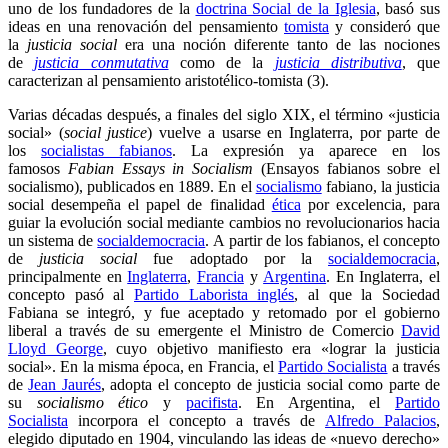
uno de los fundadores de la
doctrina Social de la Iglesia
, basó sus
ideas en una renovación del pensamiento
tomista
y consideró que
la
justicia social
era una noción diferente tanto de las nociones
de
justicia conmutativa
como de la
justicia distributiva
, que
caracterizan al pensamiento aristotélico-tomista (3).
Varias décadas después, a finales del siglo XIX, el término «justicia
social» (
social justice
) vuelve a usarse en Inglaterra, por parte de
los
socialistas fabianos
. La expresión ya aparece en los
famosos
Fabian Essays in Socialism
(Ensayos fabianos sobre el
socialismo), publicados en 1889. En el
socialismo
fabiano, la justicia
social desempeña el papel de finalidad
ética
por excelencia, para
guiar la evolución social mediante cambios no revolucionarios hacia
un sistema de
socialdemocracia
. A partir de los fabianos, el concepto
de
justicia social
fue adoptado por la
socialdemocracia
,
principalmente en
Inglaterra
,
Francia
y
Argentina
. En Inglaterra, el
concepto pasó al
Partido Laborista inglés
, al que la Sociedad
Fabiana se integró, y fue aceptado y retomado por el gobierno
liberal a través de su emergente el Ministro de Comercio
David
Lloyd George
, cuyo objetivo manifiesto era «lograr la justicia
social». En la misma época, en Francia, el
Partido Socialista
a través
de
Jean Jaurés
, adopta el concepto de justicia social como parte de
su
socialismo ético
y
pacifista
. En Argentina, el
Partido
Socialista
incorpora el concepto a través de
Alfredo Palacios
,
elegido diputado en 1904, vinculando las ideas de «nuevo derecho»