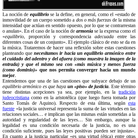
La noción de
equilibrio
se la define, en general, como el «estado de
inmovilidad de un cuerpo sometido a
dos o más fuerzas
de la misma
intensidad que actúan en sentido opuesto, por lo que se contrarrestan
o anulan». En el caso de la noción de
armonía
se la expresa como el
«
equilibrio
, proporción y correspondencia
adecuada
entre las
diferentes cosas de un conjunto». El ejemplo clásico de esto se da en
la música. Trataremos de hacer una reflexión sobre estas cuestiones
planteando que
necesitamos ir hacia un equilibrio armónico entre
el cuidado del adentro y del afuera (como muestra la imagen de la
entrada) y que el mismo sea con «más música y menos fuerza
(como dominio)»
que nos permita converger hacia un mundo
mejor
.
Entendemos que una de las cuestiones que subyace debajo de un
equilibrio
armónico es que haya
un «piso» de justicia
.
Este término
tiene distintas acepciones ya sea, por ejemplo, en la
tradición
judeocristiana
como en la aristotélica (que luego fuera tomada por
Santo Tomás de Aquino). Respecto de esta última, según
esta
fuente
«la justicia universal representa la suma de las virtudes en las
relaciones sociales… e implican que las mismas están sometidas a la
autoridad y regularidad de las leyes… Sin embargo, aunque la
legalidad es una condición necesaria de la justicia, no es una
condición suficiente, pues las leyes positivas pueden ser injustas».
En cuanto a la justicia particular «es una virtud (ética) entre otras