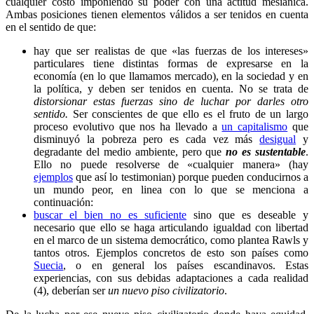
cualquier costo imponiendo su poder con una actitud mesiánica.
Ambas posiciones tienen elementos válidos a ser tenidos en cuenta
en el sentido de que:
hay que ser realistas de que «las fuerzas de los intereses»
particulares tiene distintas formas de expresarse en la
economía (en lo que llamamos mercado), en la sociedad y en
la política, y deben ser tenidos en cuenta. No se trata de
distorsionar estas fuerzas sino de luchar por darles otro
sentido.
Ser conscientes de que ello es el fruto de un largo
proceso evolutivo que nos ha llevado a
un capitalismo
que
disminuyó la pobreza pero es cada vez más
desigual
y
degradante del medio ambiente, pero que
no es sustentable
.
Ello no puede resolverse de «cualquier manera» (hay
ejemplos
que así lo testimonian) porque pueden conducirnos a
un mundo peor, en linea con lo que se menciona a
continuación:
buscar el bien no es suficiente
sino que es deseable y
necesario que ello se haga articulando igualdad con libertad
en el marco de un sistema democrático, como plantea Rawls y
tantos otros. Ejemplos concretos de esto son países como
Suecia
, o en general los países escandinavos. Estas
experiencias, con sus debidas adaptaciones a cada realidad
(4), deberían ser
un nuevo piso civilizatorio
.