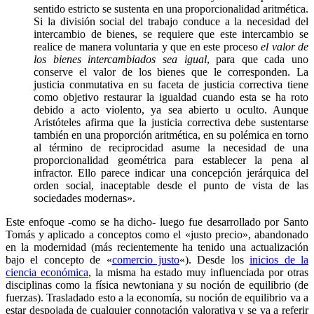
sentido estricto se sustenta en una proporcionalidad aritmética.
Si la división social del trabajo conduce a la necesidad del
intercambio de bienes, se requiere que este intercambio se
realice de manera voluntaria y que en este proceso
el valor de
los bienes intercambiados sea igual
, para que cada uno
conserve el valor de los bienes que le corresponden. La
justicia conmutativa en su faceta de justicia correctiva tiene
como objetivo restaurar la igualdad cuando esta se ha roto
debido a acto violento, ya sea abierto u oculto. Aunque
Aristóteles afirma que la justicia correctiva debe sustentarse
también en una proporción aritmética, en su polémica en torno
al término de reciprocidad asume la necesidad de una
proporcionalidad geométrica para establecer la pena al
infractor. Ello parece indicar una concepción jerárquica del
orden social, inaceptable desde el punto de vista de las
sociedades modernas».
Este enfoque -como se ha dicho- luego fue desarrollado por Santo
Tomás y aplicado a conceptos como el «justo precio», abandonado
en la modernidad (más recientemente ha tenido una actualización
bajo el concepto de «
comercio justo
«). Desde los
inicios de la
ciencia económica
, la misma ha estado muy influenciada por otras
disciplinas como la física newtoniana y su noción de equilibrio (de
fuerzas). Trasladado esto a la economía, su noción de equilibrio va a
estar despojada de cualquier connotación valorativa y se va a referir