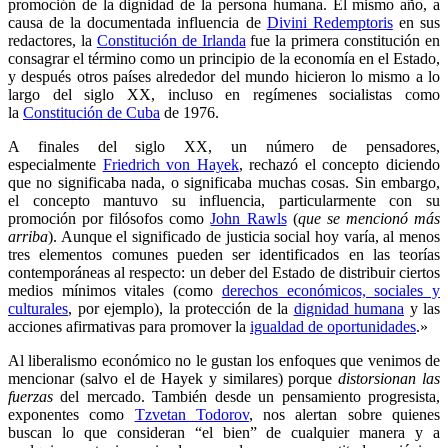
promoción de la dignidad de la persona humana. El mismo año, a
causa de la documentada influencia de
Divini Redemptoris
en sus
redactores, la
Constitución de Irlanda
fue la primera constitución en
consagrar el término como un principio de la economía en el Estado,
y después otros países alrededor del mundo hicieron lo mismo a lo
largo del siglo XX, incluso en regímenes socialistas como
la
Constitución de Cuba
de 1976.
A finales del siglo XX, un número de pensadores,
especialmente
Friedrich von Hayek
, rechazó el concepto diciendo
que no significaba nada, o significaba muchas cosas.​ Sin embargo,
el concepto mantuvo su influencia, particularmente con su
promoción por filósofos como
John Rawls
(
que se mencionó más
arriba
). Aunque el significado de justicia social hoy varía, al menos
tres elementos comunes pueden ser identificados en las teorías
contemporáneas al respecto: un deber del Estado de distribuir ciertos
medios mínimos vitales (como
derechos económicos, sociales y
culturales
, por ejemplo), la protección de la
dignidad humana
y las
acciones afirmativas para promover la
igualdad de oportunidades
.»
Al liberalismo económico no le gustan los enfoques que venimos de
mencionar (salvo el de Hayek y similares) porque
distorsionan las
fuerzas
del mercado. También desde un pensamiento progresista,
exponentes como
Tzvetan Todorov
, nos alertan sobre quienes
buscan lo que consideran “el bien” de cualquier manera y a