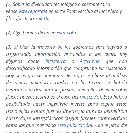
(1) Sobre la diversidad tecnológica o cosmotécnica
véase
este reportaje
de Jorge Fontevecchia al ingeniero y
filósofo chino
Yuk Hui
.
(2) Algo hemos dicho en
esta nota
.
(3) Si bien la mayoría de los gobiernos han negado o
tergiversado información vinculadas a los ovnis, hay
algunos como
Inglaterra
o
Argentina
que han
desclasificado información que comprueba su existencia.
Hay otros que se animan a decir que -en base al análisis
de platos voladores caídos en la Tierra- se habría
avanzado en descubrir la presencia en ellos de elementos
físicos nuevos (como es el caso del
moscovio
). Esto habría
posibilitado hacer ingeniería inversa para copiar estas
tecnologías y otras fuentes de energía que nos permitirían
hacer viajes intergalácticos (según fuentes controvertidas
como las que menciona
esta publicación
). Con el paso del
tiempo sabremos qué hay de verdad o mentira en esta