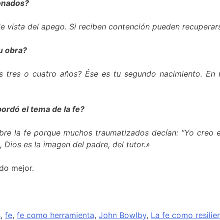
donados?
 vista del apego. Si reciben contención pueden recuperarse
u obra?
us tres o cuatro años? Ése es tu segundo nacimiento. En
bordó el tema de la fe?
 sobre la fe porque muchos traumatizados decían: “Yo creo
 Dios es la imagen del padre, del tutor.»
do mejor.
s
,
fe
,
fe como herramienta
,
John Bowlby
,
La fe como resilie