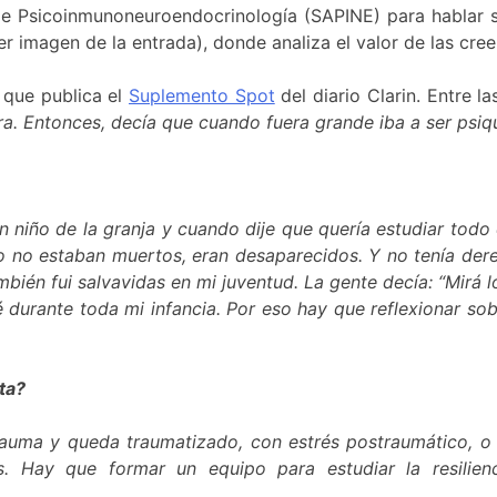
 Psicoinmunoneuroendocrinología (SAPINE) para hablar so
er imagen de la entrada), donde analiza el valor de las cree
a que publica el
Suplemento Spot
del diario Clarin. Entre l
ra. Entonces, decía que cuando fuera grande iba a ser psiq
 un niño de la granja y cuando dije que quería estudiar to
o no estaban muertos, eran desaparecidos. Y no tenía dere
ién fui salvavidas en mi juventud. La gente decía: “Mirá lo
 durante toda mi infancia. Por eso hay que reflexionar so
ta?
rauma y queda traumatizado, con estrés postraumático, o bu
ales. Hay que formar un equipo para estudiar la resili