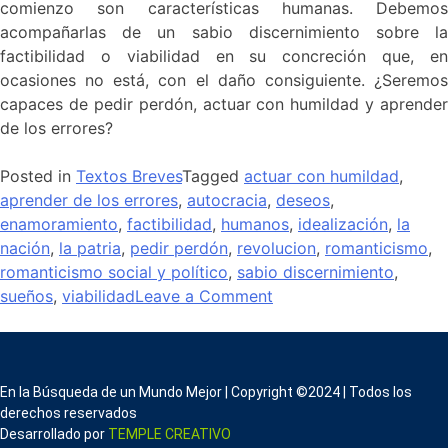
comienzo son características humanas. Debemos
acompañarlas de un sabio discernimiento sobre la
factibilidad o viabilidad en su concreción que, en
ocasiones no está, con el daño consiguiente. ¿Seremos
capaces de pedir perdón, actuar con humildad y aprender
de los errores?
Posted in
Textos Breves
Tagged
actuar con humildad
,
aprender de los errores
,
autocracia
,
deseos
,
enamoramiento
,
factibilidad
,
humanos
,
idealización
,
la
nación
,
la patria
,
pedir perdón
,
revolucion
,
romanticismo
,
romanticismo social y político
,
sabio discernimiento
,
sueños
,
viabilidad
Leave a Comment
En la Búsqueda de un Mundo Mejor | Copyright ©2024 | Todos los
derechos reservados
Desarrollado por
TEMPLE CREATIVO