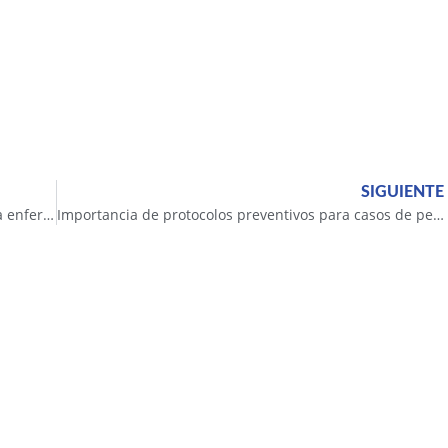
SIGUIENTE
La prevención y el cuidado frente al estigma de la enfermedad mental
Importancia de protocolos preventivos para casos de pedofilia