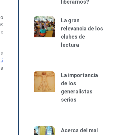
liberarnos?
to
La gran
us
relevancia de los
de
clubes de
lectura
ue
tá
la
La importancia
de los
generalistas
serios
Acerca del mal