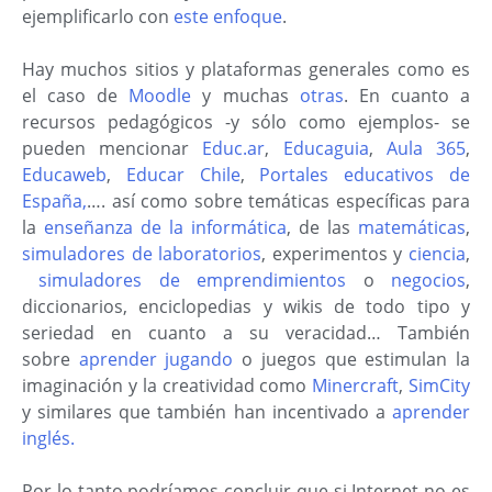
ejemplificarlo con
este enfoque
.
Hay muchos sitios y plataformas generales como es
el caso de
Moodle
y muchas
otras
. En cuanto a
recursos pedagógicos -y sólo como ejemplos- se
pueden mencionar
Educ.ar
,
Educaguia
,
Aula 365
,
Educaweb
,
Educar Chile
,
Portales educativos de
España,
…. así como sobre temáticas específicas para
la
enseñanza de la informática
, de las
matemáticas
,
simuladores de laboratorios
, experimentos y
ciencia
,
simuladores de emprendimientos
o
negocios
,
diccionarios, enciclopedias y wikis de todo tipo y
seriedad en cuanto a su veracidad… También
sobre
aprender jugando
o juegos que estimulan la
imaginación y la creatividad como
Minercraft
,
SimCity
y similares que también han incentivado a
aprender
inglés.
Por lo tanto podríamos concluir que si Internet no es