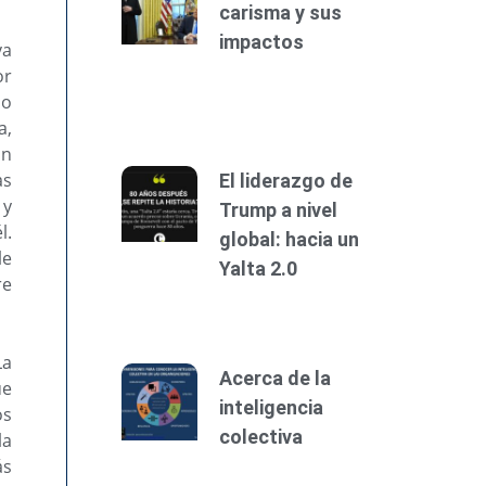
carisma y sus
impactos
va
or
no
a,
un
as
El liderazgo de
 y
Trump a nivel
l.
global: hacia un
le
Yalta 2.0
re
La
Acerca de la
ue
inteligencia
os
colectiva
la
ás