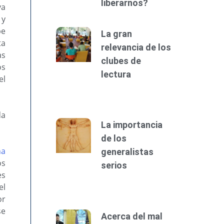
liberarnos?
va
 y
be
La gran
ta
relevancia de los
as
clubes de
os
lectura
el
da
La importancia
de los
na
generalistas
os
serios
es
el
or
se
Acerca del mal