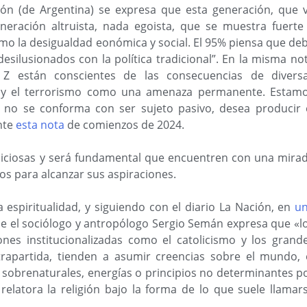
ción (de Argentina) se expresa que esta generación, que 
neración altruista, nada egoista, que se muestra fuerte
omo la desigualdad eonómica y social. El 95% piensa que de
esilusionados con la política tradicional”. En la misma no
Z están conscientes de las consecuencias de divers
co y el terrorismo como una amenaza permanente. Estam
 no se conforma con ser sujeto pasivo, desea producir 
nte
esta nota
de comienzos de 2024.
spiciosas y será fundamental que encuentren con una mira
os para alcanzar sus aspiraciones.
la espiritualidad, y siguiendo con el diario La Nación, en
u
e el sociólogo y antropólogo Sergio Semán expresa que «l
iones institucionalizadas como el catolicismo y los grand
trapartida, tienden a asumir creencias sobre el mundo, 
s sobrenaturales, energías o principios no determinantes p
relatora la religión bajo la forma de lo que suele llamar