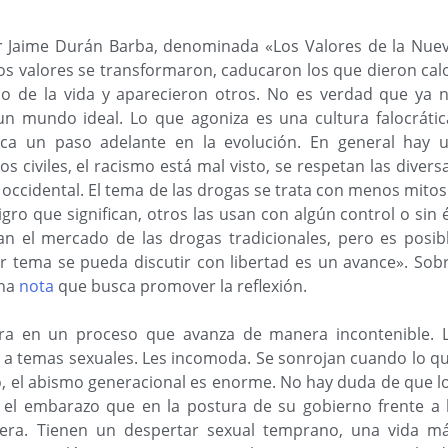
por Jaime Durán Barba, denominada «Los Valores de la Nue
los valores se transformaron, caducaron los que dieron cal
ño de la vida y aparecieron otros. No es verdad que ya 
un mundo ideal. Lo que agoniza es una cultura falocrátic
fica un paso adelante en la evolución. En general hay 
 civiles, el racismo está mal visto, se respetan las divers
r occidental. El tema de las drogas se trata con menos mitos
ro que significan, otros las usan con algún control o sin é
an el mercado de las drogas tradicionales, pero es posib
er tema se pueda discutir con libertad es un avance». Sob
una
nota
que busca promover la reflexión.
bera en un proceso que avanza de manera incontenible. 
se a temas sexuales. Les incomoda. Se sonrojan cuando lo q
o, el abismo generacional es enorme. No hay duda de que l
 el embarazo que en la postura de su gobierno frente a 
era. Tienen un despertar sexual temprano, una vida m