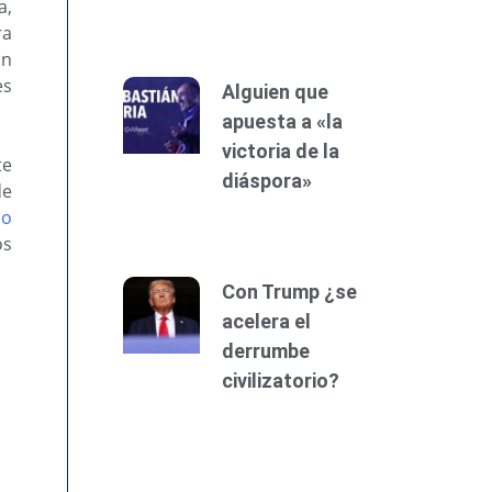
a,
ra
on
es
Alguien que
apuesta a «la
victoria de la
te
diáspora»
de
io
os
Con Trump ¿se
acelera el
derrumbe
civilizatorio?