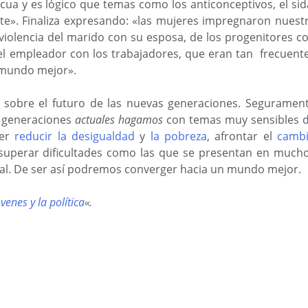
cua y es lógico que temas como los anticonceptivos, el sid
nte». Finaliza expresando: «las mujeres impregnaron nuest
 violencia del marido con su esposa, de los progenitores c
del empleador con los trabajadores, que eran tan frecuent
 mundo mejor».
sobre el futuro de las nuevas generaciones. Seguramen
 generaciones
actuales hagamos
con temas muy sensibles 
der
reducir la desigualdad
y
la pobreza
, afrontar el
camb
 superar dificultades como las que se presentan en much
obal. De ser así podremos converger hacia un mundo mejor.
óvenes y la política
«.