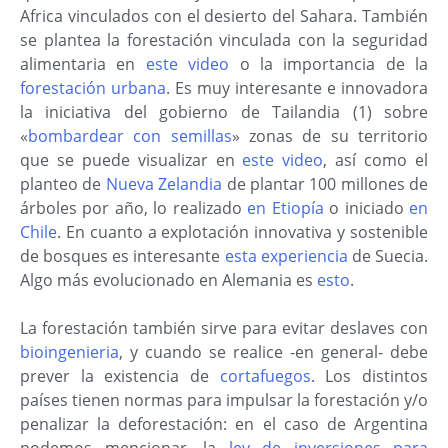
Africa vinculados con el desierto del Sahara. También
se plantea la forestación vinculada con la seguridad
alimentaria en
este video
o la importancia de la
forestación urbana
. Es muy interesante e innovadora
la iniciativa del gobierno de Tailandia (1) sobre
«
bombardear con semillas
» zonas de su territorio
que se puede visualizar en
este video
, así como el
planteo de
Nueva Zelandia
de plantar 100 millones de
árboles por año, lo realizado
en Etiopía
o iniciado
en
Chile
. En cuanto a explotación innovativa y sostenible
de bosques es interesante
esta experiencia
de Suecia.
Algo más evolucionado en Alemania es
esto
.
La forestación también sirve para evitar deslaves con
bioingenieria
, y cuando se realice -en general- debe
prever la existencia de
cortafuegos
. Los distintos
países tienen normas para impulsar la forestación y/o
penalizar la deforestación: en el caso de Argentina
podemos mencionar, la
ley de inversiones para