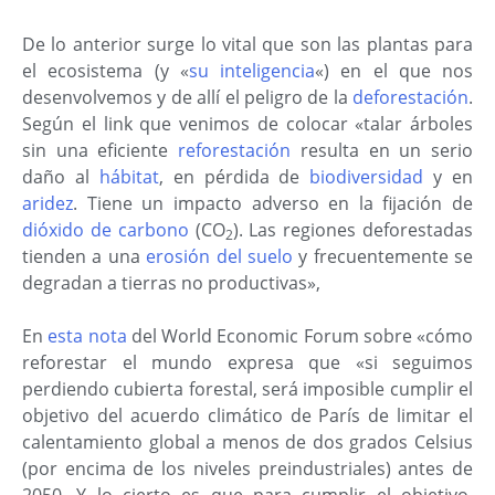
De lo anterior surge lo vital que son las plantas para
el ecosistema (y «
su inteligencia
«) en el que nos
desenvolvemos y de allí el peligro de la
deforestación
.
Según el link que venimos de colocar «talar árboles
sin una eficiente
reforestación
resulta en un serio
daño al
hábitat
, en pérdida de
biodiversidad
y en
aridez
. Tiene un impacto adverso en la fijación de
dióxido de carbono
(CO
). Las regiones deforestadas
2
tienden a una
erosión del suelo
y frecuentemente se
degradan a tierras no productivas»,
En
esta nota
del World Economic Forum sobre «cómo
reforestar el mundo expresa que «si seguimos
perdiendo cubierta forestal, será imposible cumplir el
objetivo del acuerdo climático de París de limitar el
calentamiento global a menos de dos grados Celsius
(por encima de los niveles preindustriales) antes de
2050. Y lo cierto es que para cumplir el objetivo,