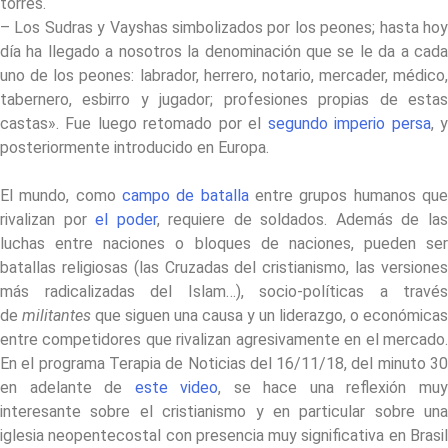
torres.
– Los Sudras y Vayshas simbolizados por los peones; hasta hoy
día ha llegado a nosotros la denominación que se le da a cada
uno de los peones: labrador, herrero, notario, mercader, médico,
tabernero, esbirro y jugador; profesiones propias de estas
castas». Fue luego retomado por el
segundo imperio persa
, 
posteriormente introducido en Europa.
El mundo, como
campo de batalla
entre grupos humanos qu
rivalizan por
el poder
, requiere de soldados. Además de la
luchas entre naciones o bloques de naciones, pueden ser
batallas religiosas (las Cruzadas del cristianismo, las versiones
más radicalizadas del Islam…), socio-políticas a través
de
militantes
que siguen una causa y un liderazgo, o económicas
entre competidores que rivalizan agresivamente en el mercado.
En el programa Terapia de Noticias del 16/11/18, del minuto 30
en adelante de
este video
, se hace una reflexión mu
interesante sobre el cristianismo y en particular sobre una
iglesia neopentecostal con presencia muy significativa en Brasil